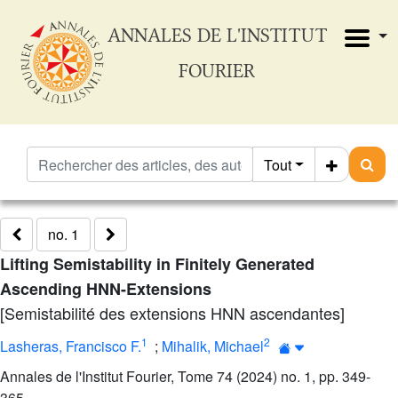
ANNALES DE L'INSTITUT
FOURIER
Tout
no. 1
Lifting Semistability in Finitely Generated
Ascending HNN-Extensions
[Semistabilité des extensions HNN ascendantes]
1
2
Lasheras, Francisco F.
;
Mihalik, Michael
Annales de l'Institut Fourier, Tome 74 (2024) no. 1, pp. 349-
365