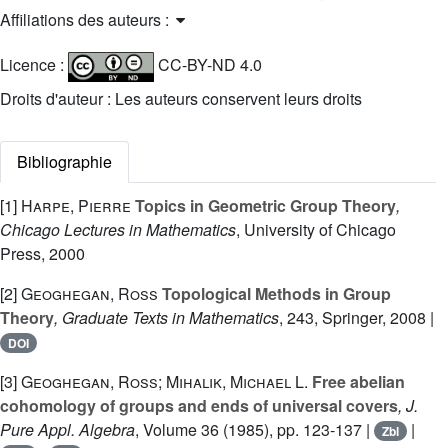
Affiliations des auteurs :
Licence :
CC-BY-ND 4.0
Droits d'auteur : Les auteurs conservent leurs droits
Bibliographie
[1]
Harpe, Pierre
Topics in Geometric Group Theory
,
Chicago Lectures in Mathematics
, University of Chicago
Press, 2000
[2]
Geoghegan, Ross
Topological Methods in Group
Theory
, Graduate Texts in Mathematics
, 243
, Springer, 2008 |
DOI
[3]
Geoghegan, Ross; Mihalik, Michael L.
Free abelian
cohomology of groups and ends of universal covers
, J.
Pure Appl. Algebra
, Volume 36
(1985), pp. 123-137 |
|
Zbl