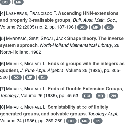
|
DOI
MR
[4]
Lasheras, Francisco F.
Ascending HNN-extensions
3
and properly
-realisable groups
, Bull. Aust. Math. Soc.
,
Volume 72
(2005) no. 2, pp. 187-196 |
|
|
DOI
MR
Zbl
[5]
Mardešić, Sibe; Segal, Jack
Shape theory. The inverse
system approach
, North-Holland Mathematical Library
, 26
,
North-Holland, 1982
[6]
Mihalik, Michael L.
Ends of groups with the integers as
quotient
, J. Pure Appl. Algebra
, Volume 35
(1985), pp. 305-
320 |
|
|
DOI
MR
Zbl
[7]
Mihalik, Michael L.
Ends of Double Extension Groups
,
Topology
, Volume 25
(1986), pp. 45-53 |
|
|
DOI
MR
Zbl
∞
[8]
Mihalik, Michael L.
Semistability at
of finitely
generated groups, and solvable groups
, Topology Appl.
,
Volume 24
(1986), pp. 259-269 |
|
|
DOI
MR
Zbl
∞
∞