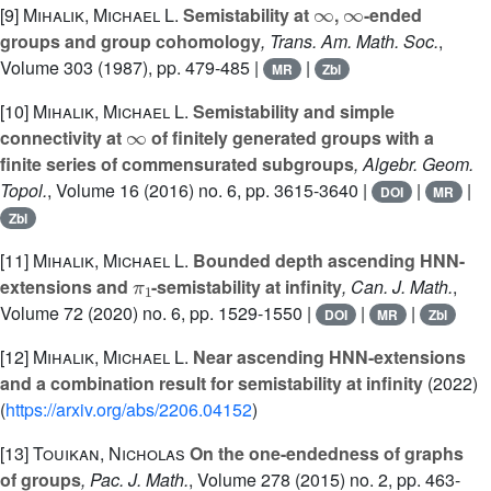
[9]
Mihalik, Michael L.
Semistability at
,
-ended
groups and group cohomology
, Trans. Am. Math. Soc.
,
Volume 303
(1987), pp. 479-485 |
|
MR
Zbl
[10]
Mihalik, Michael L.
Semistability and simple
∞
connectivity at
of finitely generated groups with a
finite series of commensurated subgroups
, Algebr. Geom.
Topol.
, Volume 16
(2016) no. 6, pp. 3615-3640 |
|
|
DOI
MR
Zbl
[11]
Mihalik, Michael L.
Bounded depth ascending HNN-
π
1
extensions and
-semistability at infinity
, Can. J. Math.
,
Volume 72
(2020) no. 6, pp. 1529-1550 |
|
|
DOI
MR
Zbl
[12]
Mihalik, Michael L.
Near ascending HNN-extensions
and a combination result for semistability at infinity
(2022)
(
https://arxiv.org/abs/2206.04152
)
[13]
Touikan, Nicholas
On the one-endedness of graphs
of groups
, Pac. J. Math.
, Volume 278
(2015) no. 2, pp. 463-