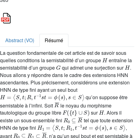
Abstract (VO)
Résumé
La question fondamentale de cet article est de savoir sous
H
quelles conditions la semistabilité d’un groupe
entraîne la
G
H
semistabilité d’un groupe
qui admet une surjection sur
.
Nous allons y répondre dans le cadre des extensions HNN
ascendantes. Plus précisement, considérons une extension
HNN de type fini ayant un seul bout
H
=
〈
S
,
t
;
R
,
t
-
1
s
t
=
ϕ
(
s
)
,
s
∈
S
〉
qu’on suppose être
R
¯
semistable à l’infini. Soit
le noyau du morphisme
F
(
{
t
}
∪
S
)
H
tautologique du groupe libre
sur
. Alors il
R
0
⊆
R
¯
existe un sous-ensemble fini
tel que toute extension
H
1
=
〈
S
,
t
;
R
1
,
t
-
1
s
t
=
ϕ
(
s
)
,
s
∈
S
〉
HNN de type fini
,
R
0
⊆
R
1
⊂
R
¯
ayant
, n’a qu’un seul bout et est semistable à