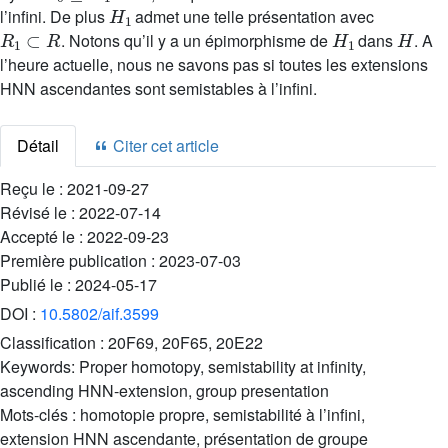
H
1
l’infini. De plus
admet une telle présentation avec
R
1
⊂
R
H
1
H
. Notons qu’il y a un épimorphisme de
dans
. A
l’heure actuelle, nous ne savons pas si toutes les extensions
HNN ascendantes sont semistables à l’infini.
Détail
Citer cet article
Reçu le :
2021-09-27
Révisé le :
2022-07-14
Accepté le :
2022-09-23
Première publication :
2023-07-03
Publié le :
2024-05-17
DOI :
10.5802/aif.3599
Classification :
20F69, 20F65, 20E22
Keywords:
Proper homotopy, semistability at infinity,
ascending HNN-extension, group presentation
Mots-clés :
homotopie propre, semistabilité à l’infini,
extension HNN ascendante, présentation de groupe