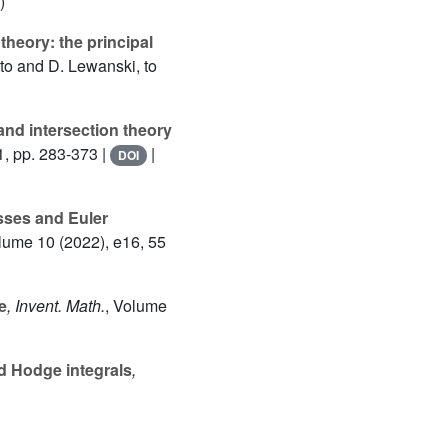
)
heory: the principal
to and D. Lewanski, to
d intersection theory
1, pp. 283-373 |
|
DOI
sses and Euler
olume 10
(2022), e16, 55
e
, Invent. Math.
, Volume
 Hodge integrals
,