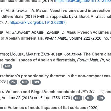
lti-scale differentials
(2019) (
https://arxiv.org/abs/1910.13492
r, M.; Sauvaget, A.
Masur–Veech volumes and intersection t
 differentials
(2019) (with an appendix by G. Borot, A. Giacchet
h. J.
,
https://arxiv.org/abs/1912.02267
)
r, M.; Sauvaget, Adrien; Zagier, D.
Masur–Veech volumes an
f Abelian differentials
, Invent. Math.
, Volume 222
(2020) no. 
tteo; Möller, Martin; Zachhuber, Jonathan
The Chern cla
the moduli spaces of Abelian differentials
, Forum Math. Pi
, V
|
MR
rzebruch’s proportionality theorem in the non-compact cas
-272 |
|
|
Zbl
MR
DOI
ℋ
(
2
G
-
2
)
ien
Volumes and Siegel-Veech constants of
and
, Volume 28
(2018) no. 6, pp. 1756-1779 |
|
|
DOI
MR
Zbl
rien
Volumes of moduli spaces of flat surfaces
(2020)