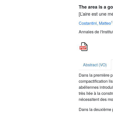
The area is a g
[L’aire est une 
1
Costantini, Matteo
Annales de l'Instit
Abstract (VO)
Dans la première p
compactification li
abéliennes introdu
très liée à la cons
nécessitent des mod
Dans la deuxième p