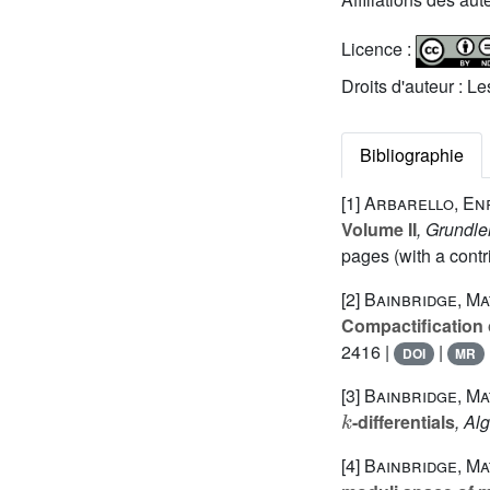
Licence :
Droits d'auteur : L
Bibliographie
[1]
Arbarello, Enr
Volume II
, Grundl
pages (with a contr
[2]
Bainbridge, Ma
Compactification o
2416 |
|
DOI
MR
[3]
Bainbridge, Ma
k
-differentials
, Al
[4]
Bainbridge, Ma