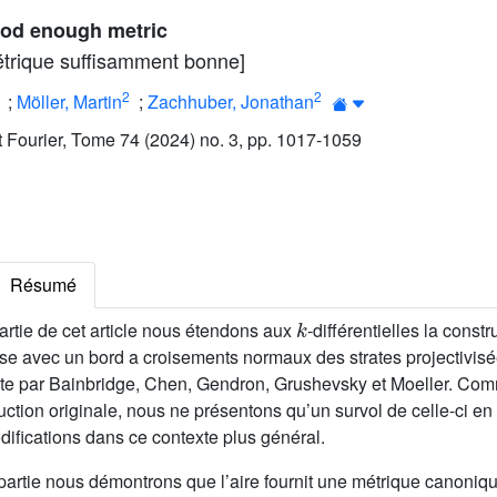
ood enough metric
métrique suffisamment bonne]
2
2
;
Möller, Martin
;
Zachhuber, Jonathan
ut Fourier, Tome 74 (2024) no. 3, pp. 1017-1059
Résumé
k
artie de cet article nous étendons aux
-différentielles la const
sse avec un bord a croisements normaux des strates projectivisée
ite par Bainbridge, Chen, Gendron, Grushevsky et Moeller. Comm
truction originale, nous ne présentons qu’un survol de celle-ci en
ifications dans ce contexte plus général.
artie nous démontrons que l’aire fournit une métrique canonique