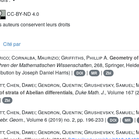
CC-BY-ND 4.0
es auteurs conservent leurs droits
Cité par
ico; Cornalba, Maurizio; Griffiths, Phillip A.
Geometry of 
ehren der Mathematischen Wissenschaften
, 268
, Springer, Heid
ibution by Joseph Daniel Harris) |
|
|
DOI
MR
Zbl
tt; Chen, Dawei; Gendron, Quentin; Grushevsky, Samuel; 
f strata of Abelian differentials
, Duke Math. J.
, Volume 167
(2
|
Zbl
tt; Chen, Dawei; Gendron, Quentin; Grushevsky, Samuel; 
gebr. Geom.
, Volume 6
(2019) no. 2, pp. 196-233 |
|
|
DOI
MR
tt; Chen, Dawei; Gendron, Quentin; Grushevsky, Samuel; 