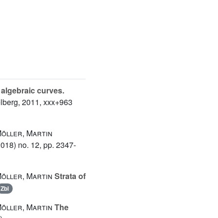
algebraic curves.
elberg, 2011, xxx+963
Möller, Martin
018) no. 12, pp. 2347-
Möller, Martin
Strata of
Zbl
Möller, Martin
The