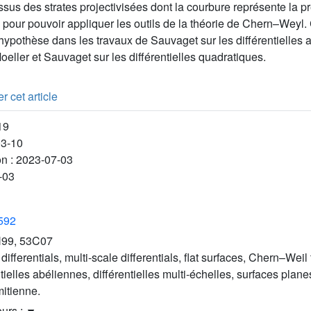
sus des strates projectivisées dont la courbure représente la 
le pour pouvoir appliquer les outils de la théorie de Chern–Weyl. 
ypothèse dans les travaux de Sauvaget sur les différentielles 
eller et Sauvaget sur les différentielles quadratiques.
r cet article
19
03-10
on :
2023-07-03
-03
3592
99, 53C07
differentials, multi-scale differentials, flat surfaces, Chern–Weil
tielles abéliennes, différentielles multi-échelles, surfaces plan
mitienne.
eurs :