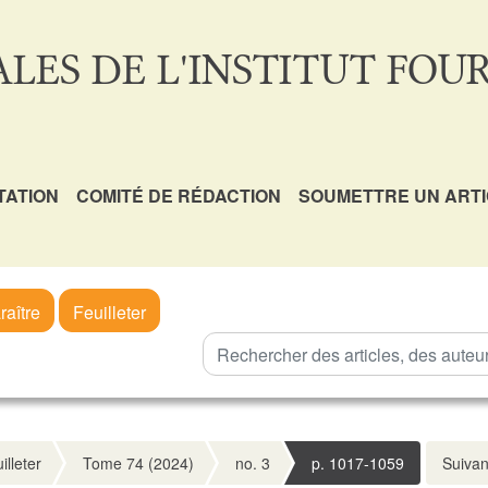
LES DE L'INSTITUT FOUR
TATION
COMITÉ DE RÉDACTION
SOUMETTRE UN ART
raître
Feuilleter
illeter
Tome 74 (2024)
no. 3
p. 1017-1059
Suivan