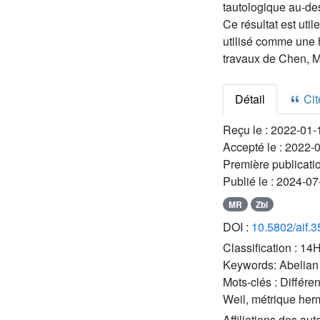
tautologique au-des
Ce résultat est uti
utilisé comme une h
travaux de Chen, Mo
Détail
Cite
Reçu le :
2022-01-
Accepté le :
2022-
Première publicati
Publié le :
2024-07
MR
Zbl
DOI :
10.5802/aif.
Classification :
14H
Keywords:
Abelian 
Mots-clés :
Différen
Weil, métrique her
Affiliations des aut