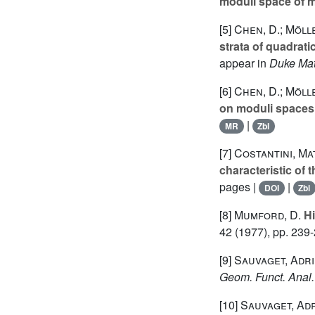
moduli space of mu
[5]
Chen, D.; Mölle
strata of quadratic
appear in
Duke Mat
[6]
Chen, D.; Mölle
on moduli spaces o
|
MR
Zbl
[7]
Costantini, Ma
characteristic of 
pages |
|
DOI
Zbl
[8]
Mumford, D.
Hi
42
(1977), pp. 239
[9]
Sauvaget, Adr
Geom. Funct. Anal.
[10]
Sauvaget, Ad