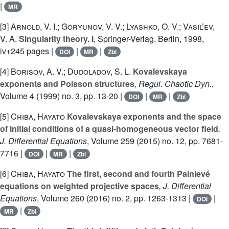
|
MR
[3]
Arnold, V. I.; Goryunov, V. V.; Lyashko, O. V.; Vasil’ev,
V. A.
Singularity theory. I
, Springer-Verlag, Berlin, 1998,
iv+245 pages |
|
|
DOI
MR
Zbl
[4]
Borisov, A. V.; Dudoladov, S. L.
Kovalevskaya
exponents and Poisson structures
, Regul. Chaotic Dyn.
,
Volume 4
(1999) no. 3, pp. 13-20 |
|
|
DOI
MR
Zbl
[5]
Chiba, Hayato
Kovalevskaya exponents and the space
of initial conditions of a quasi-homogeneous vector field
,
J. Differential Equations
, Volume 259
(2015) no. 12, pp. 7681-
7716 |
|
|
DOI
MR
Zbl
[6]
Chiba, Hayato
The first, second and fourth Painlevé
equations on weighted projective spaces
, J. Differential
Equations
, Volume 260
(2016) no. 2, pp. 1263-1313 |
|
DOI
|
MR
Zbl