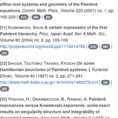
affine root systems and geometry of the Painlevé
equations
, Comm. Math. Phys.
, Volume 220
(2001) no. 1, pp.
165-229 |
|
|
DOI
MR
Zbl
[31]
Shimomura, Shun
A certain expression of the first
Painlevé hierarchy
, Proc. Japan Acad. Ser. A Math. Sci.
,
Volume 80
(2004) no. 6, pp. 105-109
http://projecteuclid.org/euclid.pja/1116014786
|
|
|
DOI
MR
Zbl
[32]
Shioda, Tsutomu; Takano, Kyoichi
On some
Hamiltonian structures of Painlevé systems. I
, Funkcial.
Ekvac.
, Volume 40
(1997) no. 2, pp. 271-291
http://www.math.kobe-u.ac.jp/~fe/xml/mr1480279.xml
|
|
Zbl
MR
[33]
Yoshida, H.; Grammaticos, B.; Ramani, A.
Painlevé
resonances versus Kowalevski exponents: some exact
results on singularity structure and integrability of
dynamical systems
, Acta Appl. Math.
, Volume 8
(1987) no.