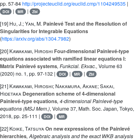
pp. 57-84
http://projecteuclid.org/euclid.cmp/1104249535
|
|
|
DOI
MR
Zbl
[19]
Hu, J.; Yan, M.
Painlevé Test and the Resolution of
Singularities for Integrable Equations
(
https://arxiv.org/abs/1304.7982
)
[20]
Kawakami, Hiroshi
Four-dimensional Painlevé-type
equations associated with ramified linear equations I:
Matrix Painlevé systems
, Funkcial. Ekvac.
, Volume 63
(2020) no. 1, pp. 97-132 |
|
|
DOI
MR
Zbl
[21]
Kawakami, Hiroshi; Nakamura, Akane; Sakai,
Hidetaka
Degeneration scheme of 4-dimensional
Painlevé-type equations
, 4-dimensional Painlevé-type
equations
(MSJ Mem.)
, Volume 37
, Math. Soc. Japan, Tokyo,
2018, pp. 25-111 |
|
DOI
MR
[22]
Koike, Tatsuya
On new expressions of the Painlevé
hierarchies
, Algebraic analysis and the exact WKB analysis