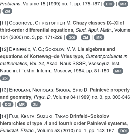
Problems
, Volume 15
(1999) no. 1, pp. 175-187 |
|
DOI
MR
|
Zbl
[11]
Cosgrove, Christopher M.
Chazy classes IX–XI of
third-order differential equations
, Stud. Appl. Math.
, Volume
104
(2000) no. 3, pp. 171-228 |
|
|
DOI
Zbl
MR
[12]
Drinfel’d, V. G.; Sokolov, V. V.
Lie algebras and
equations of Korteweg–de Vries type
, Current problems in
mathematics, Vol. 24
, Akad. Nauk SSSR, Vsesoyuz. Inst.
Nauchn. i Tekhn. Inform., Moscow, 1984, pp. 81-180 |
|
MR
Zbl
[13]
Ercolani, Nicholas; Siggia, Eric D.
Painlevé property
and geometry
, Phys. D
, Volume 34
(1989) no. 3, pp. 303-346
|
|
|
DOI
MR
Zbl
[14]
Fuji, Kenta; Suzuki, Takao
Drinfeld–Sokolov
A
hierarchies of type
and fourth order Painlevé systems
,
Funkcial. Ekvac.
, Volume 53
(2010) no. 1, pp. 143-167 |
DOI