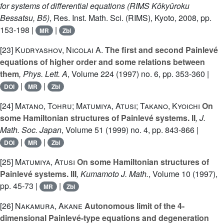
for systems of differential equations
(RIMS Kôkyûroku
Bessatsu, B5)
, Res. Inst. Math. Sci. (RIMS), Kyoto, 2008, pp.
153-198 |
|
MR
Zbl
[23]
Kudryashov, Nicolai A.
The first and second Painlevé
equations of higher order and some relations between
them
, Phys. Lett. A
, Volume 224
(1997) no. 6, pp. 353-360 |
|
|
DOI
MR
Zbl
[24]
Matano, Tohru; Matumiya, Atusi; Takano, Kyoichi
On
some Hamiltonian structures of Painlevé systems. II
, J.
Math. Soc. Japan
, Volume 51
(1999) no. 4, pp. 843-866 |
|
|
DOI
MR
Zbl
[25]
Matumiya, Atusi
On some Hamiltonian structures of
Painlevé systems. III
, Kumamoto J. Math.
, Volume 10
(1997),
pp. 45-73 |
|
MR
Zbl
[26]
Nakamura, Akane
Autonomous limit of the 4-
dimensional Painlevé-type equations and degeneration