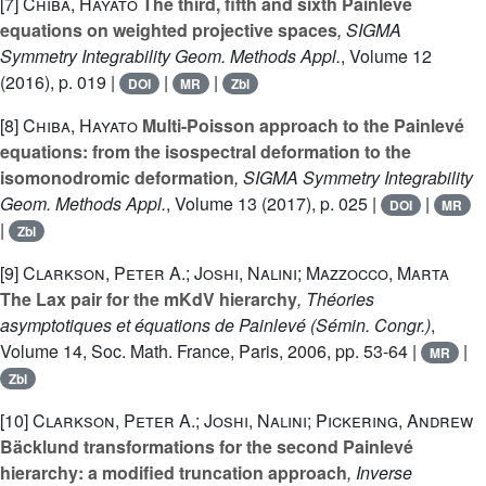
[7]
Chiba, Hayato
The third, fifth and sixth Painlevé
equations on weighted projective spaces
, SIGMA
Symmetry Integrability Geom. Methods Appl.
, Volume 12
(2016), p. 019 |
|
|
DOI
MR
Zbl
[8]
Chiba, Hayato
Multi-Poisson approach to the Painlevé
equations: from the isospectral deformation to the
isomonodromic deformation
, SIGMA Symmetry Integrability
Geom. Methods Appl.
, Volume 13
(2017), p. 025 |
|
DOI
MR
|
Zbl
[9]
Clarkson, Peter A.; Joshi, Nalini; Mazzocco, Marta
The Lax pair for the mKdV hierarchy
, Théories
asymptotiques et équations de Painlevé
(Sémin. Congr.)
,
Volume 14
, Soc. Math. France, Paris, 2006, pp. 53-64 |
|
MR
Zbl
[10]
Clarkson, Peter A.; Joshi, Nalini; Pickering, Andrew
Bäcklund transformations for the second Painlevé
hierarchy: a modified truncation approach
, Inverse