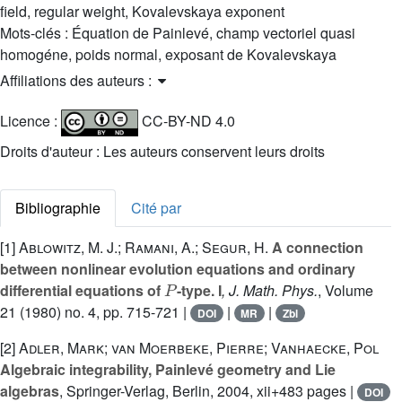
field, regular weight, Kovalevskaya exponent
Mots-clés :
Équation de Painlevé, champ vectoriel quasi
homogéne, poids normal, exposant de Kovalevskaya
Affiliations des auteurs :
Licence :
CC-BY-ND 4.0
Droits d'auteur : Les auteurs conservent leurs droits
Bibliographie
Cité par
[1]
Ablowitz, M. J.; Ramani, A.; Segur, H.
A connection
between nonlinear evolution equations and ordinary
P
differential equations of
-type. I
, J. Math. Phys.
, Volume
21
(1980) no. 4, pp. 715-721 |
|
|
DOI
MR
Zbl
[2]
Adler, Mark; van Moerbeke, Pierre; Vanhaecke, Pol
Algebraic integrability, Painlevé geometry and Lie
algebras
, Springer-Verlag, Berlin, 2004, xii+483 pages |
DOI