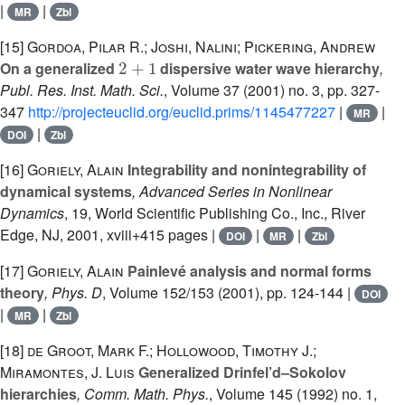
|
|
MR
Zbl
[15]
Gordoa, Pilar R.; Joshi, Nalini; Pickering, Andrew
2
+
1
On a generalized
dispersive water wave hierarchy
,
Publ. Res. Inst. Math. Sci.
, Volume 37
(2001) no. 3, pp. 327-
347
http://projecteuclid.org/euclid.prims/1145477227
|
|
MR
|
DOI
Zbl
[16]
Goriely, Alain
Integrability and nonintegrability of
dynamical systems
, Advanced Series in Nonlinear
Dynamics
, 19
, World Scientific Publishing Co., Inc., River
Edge, NJ, 2001, xviii+415 pages |
|
|
DOI
MR
Zbl
[17]
Goriely, Alain
Painlevé analysis and normal forms
theory
, Phys. D
, Volume 152/153
(2001), pp. 124-144 |
DOI
|
|
MR
Zbl
[18]
de Groot, Mark F.; Hollowood, Timothy J.;
Miramontes, J. Luis
Generalized Drinfel’d–Sokolov
hierarchies
, Comm. Math. Phys.
, Volume 145
(1992) no. 1,