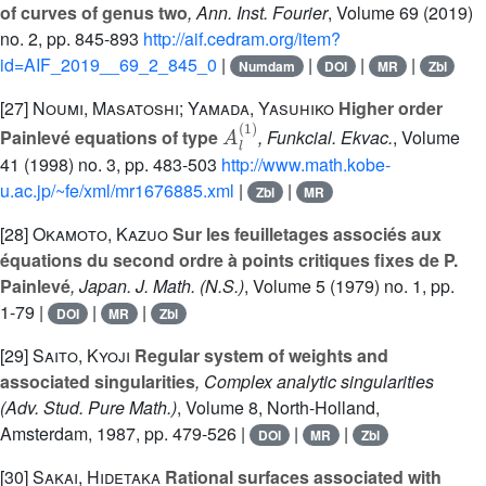
of curves of genus two
, Ann. Inst. Fourier
, Volume 69
(2019)
no. 2, pp. 845-893
http://aif.cedram.org/item?
id=AIF_2019__69_2_845_0
|
|
|
|
Numdam
DOI
MR
Zbl
[27]
Noumi, Masatoshi; Yamada, Yasuhiko
Higher order
A
l
(
1
)
Painlevé equations of type
, Funkcial. Ekvac.
, Volume
41
(1998) no. 3, pp. 483-503
http://www.math.kobe-
u.ac.jp/~fe/xml/mr1676885.xml
|
|
Zbl
MR
[28]
Okamoto, Kazuo
Sur les feuilletages associés aux
équations du second ordre à points critiques fixes de P.
Painlevé
, Japan. J. Math. (N.S.)
, Volume 5
(1979) no. 1, pp.
1-79 |
|
|
DOI
MR
Zbl
[29]
Saito, Kyoji
Regular system of weights and
associated singularities
, Complex analytic singularities
(Adv. Stud. Pure Math.)
, Volume 8
, North-Holland,
Amsterdam, 1987, pp. 479-526 |
|
|
DOI
MR
Zbl
[30]
Sakai, Hidetaka
Rational surfaces associated with