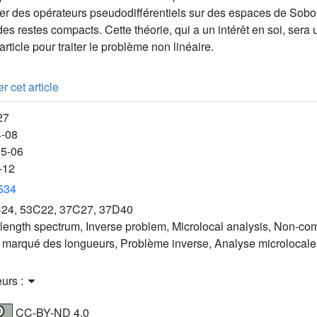
ser des opérateurs pseudodifférentiels sur des espaces de Sobo
 restes compacts. Cette théorie, qui a un intérêt en soi, sera u
rticle pour traiter le problème non linéaire.
r cet article
27
4-08
05-06
-12
3534
24, 53C22, 37C27, 37D40
length spectrum, Inverse problem, Microlocal analysis, Non-co
 marqué des longueurs, Problème inverse, Analyse microlocale,
eurs :
CC-BY-ND 4.0