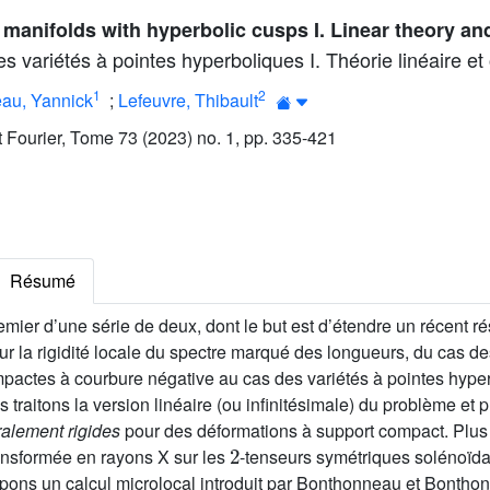
f manifolds with hyperbolic cusps I. Linear theory an
des variétés à pointes hyperboliques I. Théorie linéaire et
1
2
au, Yannick
;
Lefeuvre, Thibault
ut Fourier, Tome 73 (2023) no. 1, pp. 335-421
Résumé
remier d’une série de deux, dont le but est d’étendre un récent r
r la rigidité locale du spectre marqué des longueurs, du cas de
actes à courbure négative au cas des variétés à pointes hype
us traitons la version linéaire (ou infinitésimale) du problème et
ralement rigides
pour des déformations à support compact. Plus
2
ansformée en rayons X sur les
-tenseurs symétriques solénoïdau
ppons un calcul microlocal introduit par Bonthonneau et Bonth