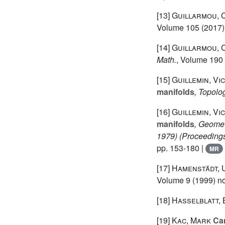
[13]
Guillarmou, 
Volume 105
(2017) 
[14]
Guillarmou, C
Math.
, Volume 190
[15]
Guillemin, Vi
manifolds
, Topolo
[16]
Guillemin, Vi
manifolds
, Geomet
1979)
(Proceedings
pp. 153-180 |
MR
[17]
Hamenstädt, 
Volume 9
(1999) no
[18]
Hasselblatt, 
[19]
Kac, Mark
Can