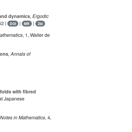
 and dynamics
, Ergodic
52 |
|
|
DOI
MR
Zbl
Mathematics
, 1
, Walter de
ions
, Annals of
olds with fibred
eat Japanese
 Notes in Mathematics
, 4
,