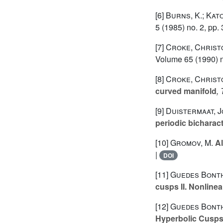
[6]
Burns, K.; Kat
5
(1985) no. 2, pp.
[7]
Croke, Christ
Volume 65
(1990) n
[8]
Croke, Christo
curved manifold
,
[9]
Duistermaat, J
periodic bicharact
[10]
Gromov, M.
Al
|
DOI
[11]
Guedes Bonth
cusps II. Nonlinea
[12]
Guedes Bonth
Hyperbolic Cusp