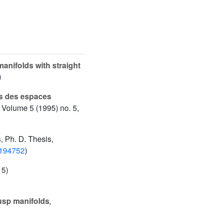
anifolds with straight
és des espaces
, Volume 5
(1995) no. 5,
s
, Ph. D. Thesis,
01194752
)
15)
usp manifolds
,