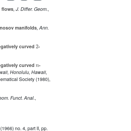
v flows
, J. Differ. Geom.
,
Anosov manifolds
, Ann.
2
egatively curved
-
n
egatively curved
-
waii, Honolulu, Hawaii,
ematical Society (1980),
eom. Funct. Anal.
,
(1966) no. 4, part II, pp.