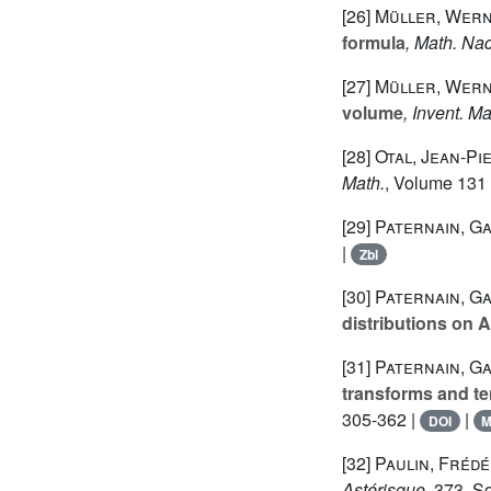
[26]
Müller, Wer
formula
, Math. Nac
[27]
Müller, Wer
volume
, Invent. Ma
[28]
Otal, Jean-Pi
Math.
, Volume 131
[29]
Paternain, Ga
|
Zbl
[30]
Paternain, Ga
distributions on 
[31]
Paternain, Ga
transforms and t
305-362 |
|
DOI
[32]
Paulin, Frédé
Astérisque
, 373
, S