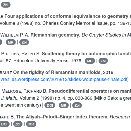
|
Zbl
le
Four applications of conformal equivalence to geometry
 Volume 8
(1988) no. Charles Conley Memorial Issue, pp. 139-1
Wilhelm P. A.
Riemannian geometry
, De Gruyter Studies in 
|
|
MR
Zbl
 Phillips, Ralph S.
Scattering theory for automorphic funct
es
, 87
, Princeton University Press, 1976 |
|
MR
Zbl
ibault
On the rigidity of Riemannian manifolds
, 2019
feuvre.files.wordpress.com/2019/12/slides-wout-pause-finale.pdf
)
 Melrose, Richard B.
Pseudodifferential operators on manif
 J. Math.
, Volume 2
(1998) no. 4, pp. 833-866 (Mikio Sato: a gr
e twentieth century) |
|
|
DOI
MR
Zbl
hard B.
The Atiyah–Patodi–Singer index theorem
, Research
|
|
DOI
Zbl
MR