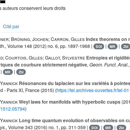
es auteurs conservent leurs droits
Cité par
ner; Brüning, Jochen; Carron, Gilles
Index theorems on m
th.
, Volume 148
(2012) no. 6, pp. 1897-1968 |
|
|
DOI
MR
Zbl
; Courtois, Gilles; Gallot, Sylvestre
Entropies et rigidit
iques de courbure strictement négative
, Geom. Funct. Anal.
|
|
MR
Zbl
Yannick
Résonances du laplacien sur les variétés à pointe
d - Paris XI, France (2015) (
https://tel.archives-ouvertes.fr/tel-
Yannick
Weyl laws for manifolds with hyperbolic cusps
(20
bs/1512.05794
)
Yannick
Long time quantum evolution of observables on c
ys.
, Volume 343
(2016) no. 1, pp. 311-359 |
|
|
DOI
MR
Zbl