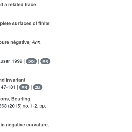
 a related trace
lete surfaces of finite
bure négative
, Ann.
äuser, 1999 |
|
DOI
MR
nd invariant
 147-181 |
|
MR
Zbl
ions, Beurling
363
(2015) no. 1-2, pp.
 in negative curvature
,