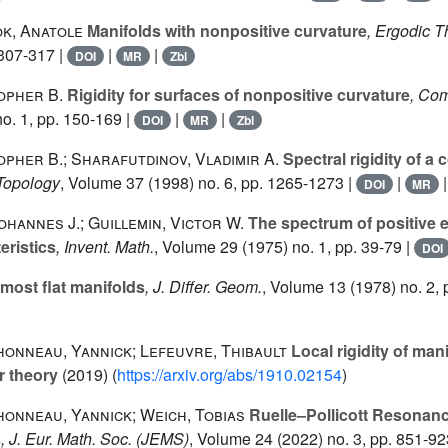
ok, Anatole
Manifolds with nonpositive curvature
, Ergodic T
 307-317 |
|
|
DOI
MR
Zbl
opher B.
Rigidity for surfaces of nonpositive curvature
, Com
o. 1, pp. 150-169 |
|
|
DOI
MR
Zbl
pher B.; Sharafutdinov, Vladimir A.
Spectral rigidity of a
 Topology
, Volume 37
(1998) no. 6, pp. 1265-1273 |
|
DOI
MR
ohannes J.; Guillemin, Victor W.
The spectrum of positive e
eristics
, Invent. Math.
, Volume 29
(1975) no. 1, pp. 39-79 |
DOI
most flat manifolds
, J. Differ. Geom.
, Volume 13
(1978) no. 2, 
onneau, Yannick; Lefeuvre, Thibault
Local rigidity of man
r theory
(2019) (
https://arxiv.org/abs/1910.02154
)
onneau, Yannick; Weich, Tobias
Ruelle–Pollicott Resonanc
s
, J. Eur. Math. Soc. (JEMS)
, Volume 24
(2022) no. 3, pp. 851-92