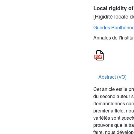
Local rigidity o
[Rigidité locale 
Guedes Bonthonne
Annales de l'Instit
Abstract (VO)
Cet article est le p
du second auteur su
riemanniennes comp
premier article, no
variétés sont
spect
prouvons que la tr
faire, nous dévelo