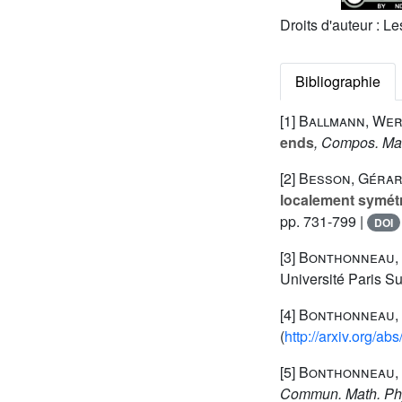
Droits d'auteur : L
Bibliographie
[1]
Ballmann, Wer
ends
, Compos. Ma
[2]
Besson, Gérard
localement symétr
pp. 731-799 |
DOI
[3]
Bonthonneau, 
Université Paris Su
[4]
Bonthonneau, 
(
http://arxiv.org/a
[5]
Bonthonneau, 
Commun. Math. Ph