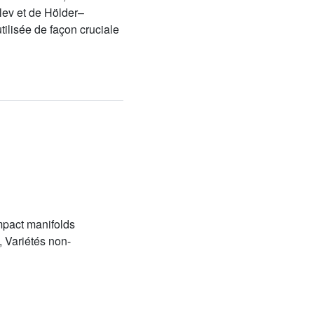
lev et de Hölder–
tilisée de façon cruciale
mpact manifolds
 Variétés non-