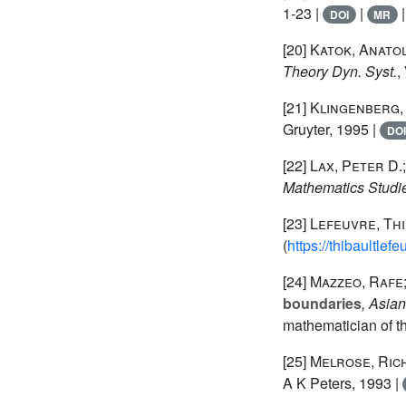
1-23 |
|
DOI
MR
[20]
Katok, Anato
Theory Dyn. Syst.
,
[21]
Klingenberg, 
Gruyter, 1995 |
DOI
[22]
Lax, Peter D.;
Mathematics Studi
[23]
Lefeuvre, Th
(
https://thibaultle
[24]
Mazzeo, Rafe;
boundaries
, Asian
mathematician of th
[25]
Melrose, Ric
A K Peters, 1993 |