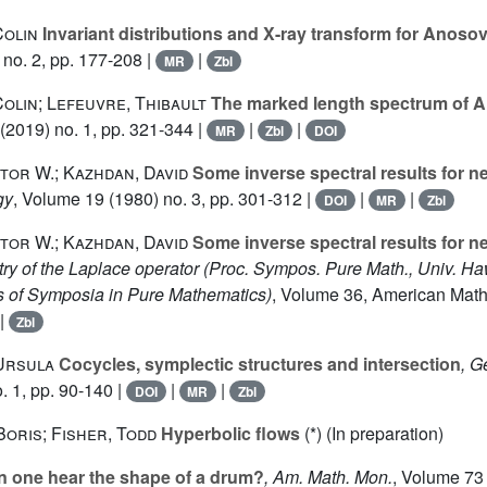
Colin
Invariant distributions and X-ray transform for Anoso
no. 2, pp. 177-208 |
|
MR
Zbl
olin; Lefeuvre, Thibault
The marked length spectrum of 
(2019) no. 1, pp. 321-344 |
|
|
MR
Zbl
DOI
ctor W.; Kazhdan, David
Some inverse spectral results for n
gy
, Volume 19
(1980) no. 3, pp. 301-312 |
|
|
DOI
MR
Zbl
ctor W.; Kazhdan, David
Some inverse spectral results for n
ry of the Laplace operator (Proc. Sympos. Pure Math., Univ. Ha
 of Symposia in Pure Mathematics)
, Volume 36
, American Math
|
Zbl
Ursula
Cocycles, symplectic structures and intersection
, G
. 1, pp. 90-140 |
|
|
DOI
MR
Zbl
Boris; Fisher, Todd
Hyperbolic flows
(*) (In preparation)
 one hear the shape of a drum?
, Am. Math. Mon.
, Volume 73