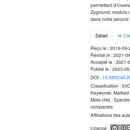
permettant d’inver
Zygmund, modulo des
dans notre second a
Détail
Cite
Reçu le :
2019-09-
Révisé le :
2021-0
Accepté le :
2021-
Publié le :
2023-05
DOI :
10.5802/aif.
Classification :
53C
Keywords:
Marked 
Mots-clés :
Spectre
compactes
Affiliations des aut
Licence :