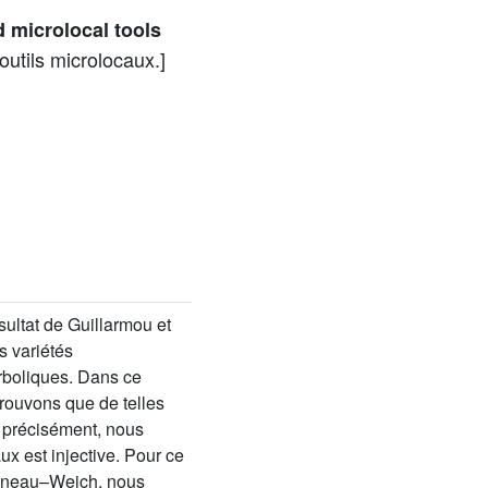
d microlocal tools
 outils microlocaux.]
ésultat de Guillarmou et
s variétés
rboliques. Dans ce
 prouvons que de telles
 précisément, nous
x est injective. Pour ce
onneau–Weich, nous