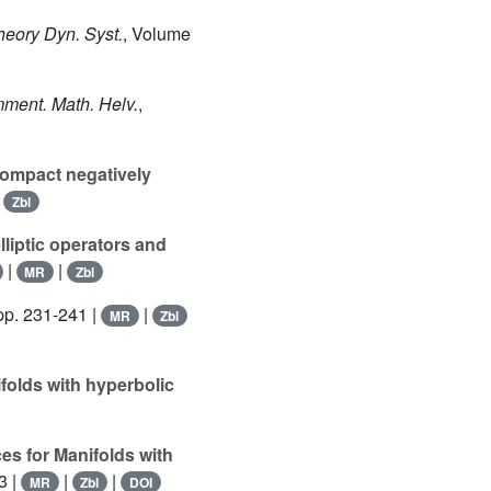
heory Dyn. Syst.
, Volume
ment. Math. Helv.
,
 compact negatively
|
Zbl
lliptic operators and
|
|
MR
Zbl
pp. 231-241 |
|
MR
Zbl
ifolds with hyperbolic
es for Manifolds with
3 |
|
|
MR
Zbl
DOI