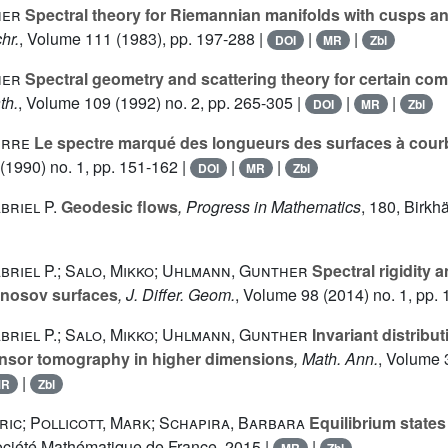
ner
Spectral theory for Riemannian manifolds with cusps and
hr.
, Volume 111
(1983), pp. 197-288 |
|
|
DOI
MR
Zbl
ner
Spectral geometry and scattering theory for certain comp
th.
, Volume 109
(1992) no. 2, pp. 265-305 |
|
|
DOI
MR
Zbl
erre
Le spectre marqué des longueurs des surfaces à cour
(1990) no. 1, pp. 151-162 |
|
|
DOI
MR
Zbl
briel P.
Geodesic flows
, Progress in Mathematics
, 180
, Birkh
briel P.; Salo, Mikko; Uhlmann, Gunther
Spectral rigidity a
Anosov surfaces
, J. Differ. Geom.
, Volume 98
(2014) no. 1, pp.
briel P.; Salo, Mikko; Uhlmann, Gunther
Invariant distribut
ensor tomography in higher dimensions
, Math. Ann.
, Volume 
|
MR
Zbl
ric; Pollicott, Mark; Schapira, Barbara
Equilibrium states
ociété Mathématique de France, 2015 |
|