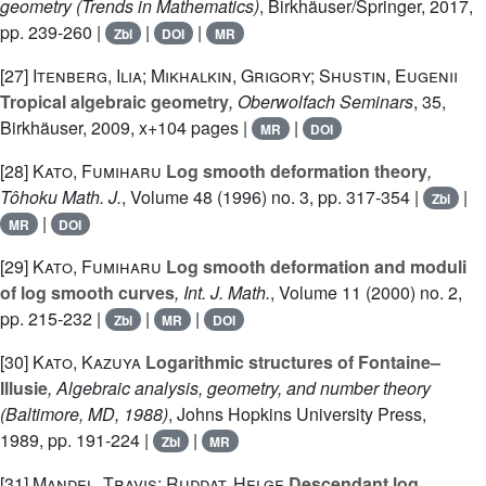
geometry
(Trends in Mathematics)
, Birkhäuser/Springer, 2017,
pp. 239-260 |
|
|
Zbl
DOI
MR
[27]
Itenberg, Ilia; Mikhalkin, Grigory; Shustin, Eugenii
Tropical algebraic geometry
, Oberwolfach Seminars
, 35
,
Birkhäuser, 2009, x+104 pages |
|
MR
DOI
[28]
Kato, Fumiharu
Log smooth deformation theory
,
Tôhoku Math. J.
, Volume 48
(1996) no. 3, pp. 317-354 |
|
Zbl
|
MR
DOI
[29]
Kato, Fumiharu
Log smooth deformation and moduli
of log smooth curves
, Int. J. Math.
, Volume 11
(2000) no. 2,
pp. 215-232 |
|
|
Zbl
MR
DOI
[30]
Kato, Kazuya
Logarithmic structures of Fontaine–
Illusie
, Algebraic analysis, geometry, and number theory
(Baltimore, MD, 1988)
, Johns Hopkins University Press,
1989, pp. 191-224 |
|
Zbl
MR
[31]
Mandel, Travis; Ruddat, Helge
Descendant log