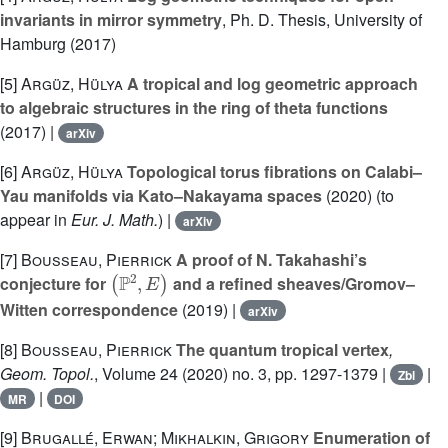
invariants in mirror symmetry
, Ph. D. Thesis, University of
Hamburg (2017)
[5]
Argüz, Hülya
A tropical and log geometric approach
to algebraic structures in the ring of theta functions
(2017) |
arXiv
[6]
Argüz, Hülya
Topological torus fibrations on Calabi–
Yau manifolds via Kato–Nakayama spaces
(2020) (to
appear in
Eur. J. Math.
) |
arXiv
[7]
Bousseau, Pierrick
A proof of N. Takahashi’s
(
ℙ
2
,
E
)
conjecture for
and a refined sheaves/Gromov–
Witten correspondence
(2019) |
arXiv
[8]
Bousseau, Pierrick
The quantum tropical vertex
,
Geom. Topol.
, Volume 24
(2020) no. 3, pp. 1297-1379 |
|
Zbl
|
MR
DOI
[9]
Brugallé, Erwan; Mikhalkin, Grigory
Enumeration of