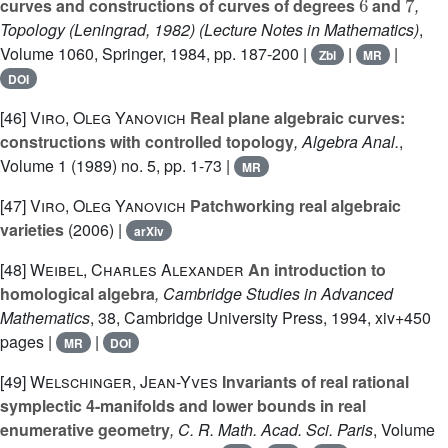
curves and constructions of curves of degrees
and
,
Topology (Leningrad, 1982)
(Lecture Notes in Mathematics)
,
Volume 1060
, Springer, 1984, pp. 187-200 |
|
|
Zbl
MR
DOI
[46]
Viro, Oleg Yanovich
Real plane algebraic curves:
constructions with controlled topology
, Algebra Anal.
,
Volume 1
(1989) no. 5, pp. 1-73 |
MR
[47]
Viro, Oleg Yanovich
Patchworking real algebraic
varieties
(2006) |
arXiv
[48]
Weibel, Charles Alexander
An introduction to
homological algebra
, Cambridge Studies in Advanced
Mathematics
, 38
, Cambridge University Press, 1994, xiv+450
pages |
|
MR
DOI
[49]
Welschinger, Jean-Yves
Invariants of real rational
symplectic 4-manifolds and lower bounds in real
enumerative geometry
, C. R. Math. Acad. Sci. Paris
, Volume