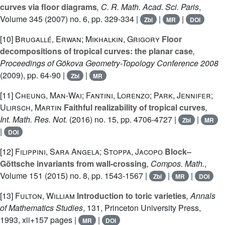
curves via floor diagrams
, C. R. Math. Acad. Sci. Paris
,
Volume 345
(2007) no. 6, pp. 329-334 |
|
|
Zbl
MR
DOI
[10]
Brugallé, Erwan; Mikhalkin, Grigory
Floor
decompositions of tropical curves: the planar case
,
Proceedings of Gökova Geometry-Topology Conference 2008
(2009), pp. 64-90 |
|
Zbl
MR
[11]
Cheung, Man-Wai; Fantini, Lorenzo; Park, Jennifer;
Ulirsch, Martin
Faithful realizability of tropical curves
,
Int. Math. Res. Not.
(2016) no. 15, pp. 4706-4727 |
|
Zbl
MR
|
DOI
[12]
Filippini, Sara Angela; Stoppa, Jacopo
Block–
Göttsche invariants from wall-crossing
, Compos. Math.
,
Volume 151
(2015) no. 8, pp. 1543-1567 |
|
|
Zbl
MR
DOI
[13]
Fulton, William
Introduction to toric varieties
, Annals
of Mathematics Studies
, 131
, Princeton University Press,
1993, xii+157 pages |
|
MR
DOI