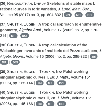
[36]
Ranganathan, Dhruv
Skeletons of stable maps I:
rational curves in toric varieties
, J. Lond. Math. Soc.
,
Volume 95
(2017) no. 3, pp. 804-832 |
|
|
Zbl
MR
DOI
[37]
Shustin, Eugenii
A tropical approach to enumerative
geometry
, Algebra Anal.
, Volume 17
(2005) no. 2, pp. 170-
214 |
|
MR
DOI
[38]
Shustin, Eugenii
A tropical calculation of the
Welschinger invariants of real toric del Pezzo surfaces
, J.
Algebr. Geom.
, Volume 15
(2006) no. 2, pp. 285-322 |
|
Zbl
|
MR
DOI
[39]
Shustin, Eugenii; Tyomkin, Ilya
Patchworking
singular algebraic curves. I
, Isr. J. Math.
, Volume 151
(2006), pp. 125-144 |
|
|
Zbl
MR
DOI
[40]
Shustin, Eugenii; Tyomkin, Ilya
Patchworking
singular algebraic curves. II
, Isr. J. Math.
, Volume 151
(2006), pp. 145-166 |
|
|
Zbl
MR
DOI