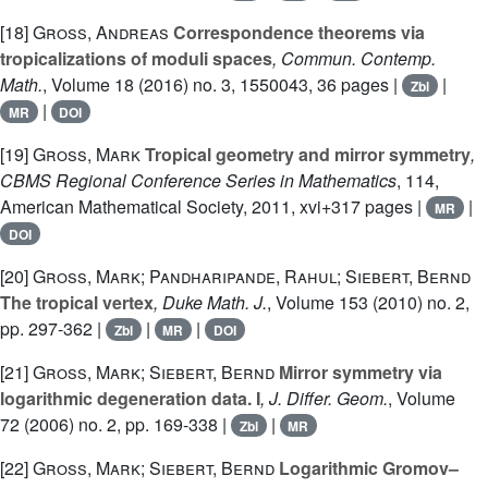
[18]
Gross, Andreas
Correspondence theorems via
tropicalizations of moduli spaces
, Commun. Contemp.
Math.
, Volume 18
(2016) no. 3, 1550043, 36 pages |
|
Zbl
|
MR
DOI
[19]
Gross, Mark
Tropical geometry and mirror symmetry
,
CBMS Regional Conference Series in Mathematics
, 114
,
American Mathematical Society, 2011, xvi+317 pages |
|
MR
DOI
[20]
Gross, Mark; Pandharipande, Rahul; Siebert, Bernd
The tropical vertex
, Duke Math. J.
, Volume 153
(2010) no. 2,
pp. 297-362 |
|
|
Zbl
MR
DOI
[21]
Gross, Mark; Siebert, Bernd
Mirror symmetry via
logarithmic degeneration data. I
, J. Differ. Geom.
, Volume
72
(2006) no. 2, pp. 169-338 |
|
Zbl
MR
[22]
Gross, Mark; Siebert, Bernd
Logarithmic Gromov–