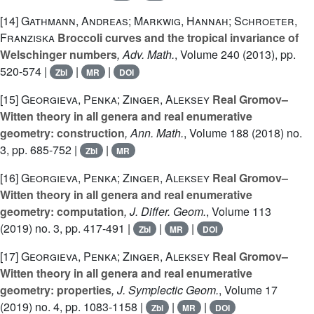
[14]
Gathmann, Andreas; Markwig, Hannah; Schroeter,
Franziska
Broccoli curves and the tropical invariance of
Welschinger numbers
, Adv. Math.
, Volume 240
(2013), pp.
520-574 |
|
|
Zbl
MR
DOI
[15]
Georgieva, Penka; Zinger, Aleksey
Real Gromov–
Witten theory in all genera and real enumerative
geometry: construction
, Ann. Math.
, Volume 188
(2018) no.
3, pp. 685-752 |
|
Zbl
MR
[16]
Georgieva, Penka; Zinger, Aleksey
Real Gromov–
Witten theory in all genera and real enumerative
geometry: computation
, J. Differ. Geom.
, Volume 113
(2019) no. 3, pp. 417-491 |
|
|
Zbl
MR
DOI
[17]
Georgieva, Penka; Zinger, Aleksey
Real Gromov–
Witten theory in all genera and real enumerative
geometry: properties
, J. Symplectic Geom.
, Volume 17
(2019) no. 4, pp. 1083-1158 |
|
|
Zbl
MR
DOI