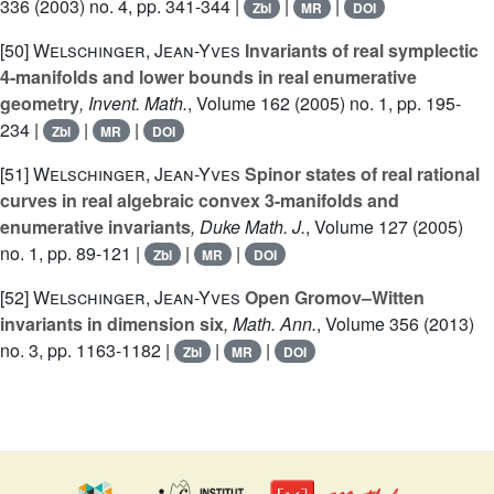
336
(2003) no. 4, pp. 341-344 |
|
|
Zbl
MR
DOI
[50]
Welschinger, Jean-Yves
Invariants of real symplectic
4-manifolds and lower bounds in real enumerative
geometry
, Invent. Math.
, Volume 162
(2005) no. 1, pp. 195-
234 |
|
|
Zbl
MR
DOI
[51]
Welschinger, Jean-Yves
Spinor states of real rational
curves in real algebraic convex 3-manifolds and
enumerative invariants
, Duke Math. J.
, Volume 127
(2005)
no. 1, pp. 89-121 |
|
|
Zbl
MR
DOI
[52]
Welschinger, Jean-Yves
Open Gromov–Witten
invariants in dimension six
, Math. Ann.
, Volume 356
(2013)
no. 3, pp. 1163-1182 |
|
|
Zbl
MR
DOI