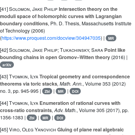
[41]
Solomon, Jake Philip
Intersection theory on the
moduli space of holomorphic curves with Lagrangian
boundary conditions
, Ph. D. Thesis, Massachusetts Institute
of Technology (2006)
(
https://www.proquest.com/docview/304947035
) |
MR
[42]
Solomon, Jake Philip; Tukachinsky, Sara
Point like
bounding chains in open Gromov–Witten theory
(2016) |
arXiv
[43]
Tyomkin, Ilya
Tropical geometry and correspondence
theorems via toric stacks
, Math. Ann.
, Volume 353
(2012)
no. 3, pp. 945-995 |
|
|
Zbl
MR
DOI
[44]
Tyomkin, Ilya
Enumeration of rational curves with
cross-ratio constraints
, Adv. Math.
, Volume 305
(2017), pp.
1356-1383 |
|
|
Zbl
MR
DOI
[45]
Viro, Oleg Yanovich
Gluing of plane real algebraic
6
7