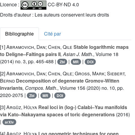
Licence :
CC-BY-ND 4.0
Droits d'auteur : Les auteurs conservent leurs droits
Bibliographie
Cité par
[1]
Abramovich, Dan; Chen, Qile
Stable logarithmic maps
to Deligne–Faltings pairs II
, Asian J. Math.
, Volume 18
(2014) no. 3, pp. 465-488 |
|
|
Zbl
MR
DOI
[2]
Abramovich, Dan; Chen, Qile; Gross, Mark; Siebert,
Bernd
Decomposition of degenerate Gromov-Witten
invariants
, Compos. Math.
, Volume 156
(2020) no. 10, pp.
2020-2075 |
|
|
Zbl
MR
DOI
[3]
Argüz, Hülya
Real loci in (log-) Calabi–Yau manifolds
via Kato–Nakayama spaces of toric degenerations
(2016)
|
arXiv
[4]
Argüz, Hülya
Log geometric techniques for open