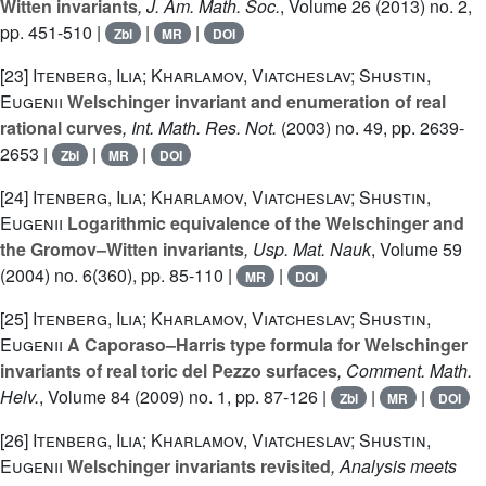
Witten invariants
, J. Am. Math. Soc.
, Volume 26
(2013) no. 2,
pp. 451-510 |
|
|
Zbl
MR
DOI
[23]
Itenberg, Ilia; Kharlamov, Viatcheslav; Shustin,
Eugenii
Welschinger invariant and enumeration of real
rational curves
, Int. Math. Res. Not.
(2003) no. 49, pp. 2639-
2653 |
|
|
Zbl
MR
DOI
[24]
Itenberg, Ilia; Kharlamov, Viatcheslav; Shustin,
Eugenii
Logarithmic equivalence of the Welschinger and
the Gromov–Witten invariants
, Usp. Mat. Nauk
, Volume 59
(2004) no. 6(360), pp. 85-110 |
|
MR
DOI
[25]
Itenberg, Ilia; Kharlamov, Viatcheslav; Shustin,
Eugenii
A Caporaso–Harris type formula for Welschinger
invariants of real toric del Pezzo surfaces
, Comment. Math.
Helv.
, Volume 84
(2009) no. 1, pp. 87-126 |
|
|
Zbl
MR
DOI
[26]
Itenberg, Ilia; Kharlamov, Viatcheslav; Shustin,
Eugenii
Welschinger invariants revisited
, Analysis meets