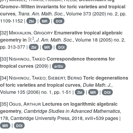
Gromov–Witten invariants for toric varieties and tropical
curves
, Trans. Am. Math. Soc.
, Volume 373
(2020) no. 2, pp.
1109-1152 |
|
|
Zbl
MR
DOI
[32]
Mikhalkin, Grigory
Enumerative tropical algebraic
ℝ
2
geometry in
, J. Am. Math. Soc.
, Volume 18
(2005) no. 2,
pp. 313-377 |
|
|
Zbl
MR
DOI
[33]
Nishinou, Takeo
Correspondence theorems for
tropical curves
(2009) |
arXiv
[34]
Nishinou, Takeo; Siebert, Bernd
Toric degenerations
of toric varieties and tropical curves
, Duke Math. J.
,
Volume 135
(2006) no. 1, pp. 1-51 |
|
|
Zbl
MR
DOI
[35]
Ogus, Arthur
Lectures on logarithmic algebraic
geometry
, Cambridge Studies in Advanced Mathematics
,
178
, Cambridge University Press, 2018, xviii+539 pages |
|
MR
DOI