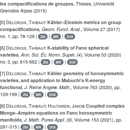
les compactifications de groupes
, Theses, Université
Grenoble Alpes (2015)
[5]
Delcroix, Thibaut
Kähler–Einstein metrics on group
compactifications
, Geom. Funct. Anal.
, Volume 27
(2017)
no. 1, pp. 78-129 |
|
|
Zbl
MR
DOI
[6]
Delcroix, Thibaut
K-stability of Fano spherical
varieties
, Ann. Sci. Éc. Norm. Supér. (4)
, Volume 53
(2020)
no. 3, pp. 615-662 |
|
|
Zbl
MR
DOI
[7]
Delcroix, Thibaut
Kähler geometry of horosymmetric
varieties, and application to Mabuchi’s K-energy
functional
, J. Reine Angew. Math.
, Volume 763
(2020), pp.
129-199 |
|
|
Zbl
MR
DOI
[8]
Delcroix, Thibaut; Hultgren, Jakob
Coupled complex
Monge–Ampère equations on Fano horosymmetric
manifolds
, J. Math. Pures Appl. (9)
, Volume 153
(2021), pp.
281-315 |
|
|
Zbl
MR
DOI