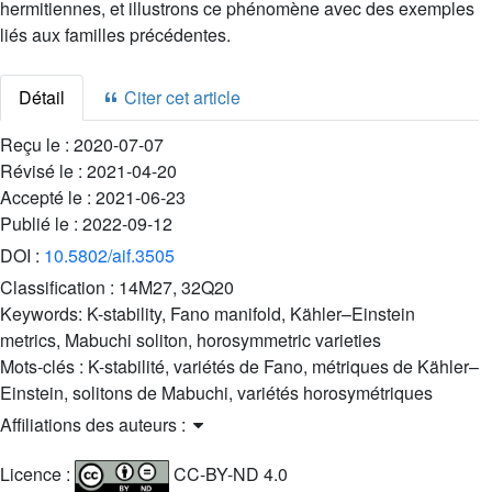
hermitiennes, et illustrons ce phénomène avec des exemples
liés aux familles précédentes.
Détail
Citer cet article
Reçu le :
2020-07-07
Révisé le :
2021-04-20
Accepté le :
2021-06-23
Publié le :
2022-09-12
DOI :
10.5802/aif.3505
Classification :
14M27, 32Q20
Keywords:
K-stability, Fano manifold, Kähler–Einstein
metrics, Mabuchi soliton, horosymmetric varieties
Mots-clés :
K-stabilité, variétés de Fano, métriques de Kähler–
Einstein, solitons de Mabuchi, variétés horosymétriques
Affiliations des auteurs :
Licence :
CC-BY-ND 4.0