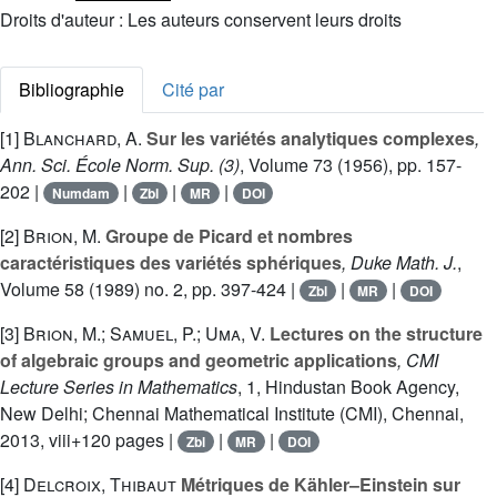
Droits d'auteur : Les auteurs conservent leurs droits
Bibliographie
Cité par
[1]
Blanchard, A.
Sur les variétés analytiques complexes
,
Ann. Sci. École Norm. Sup. (3)
, Volume 73
(1956), pp. 157-
202 |
|
|
|
Numdam
Zbl
MR
DOI
[2]
Brion, M.
Groupe de Picard et nombres
caractéristiques des variétés sphériques
, Duke Math. J.
,
Volume 58
(1989) no. 2, pp. 397-424 |
|
|
Zbl
MR
DOI
[3]
Brion, M.; Samuel, P.; Uma, V.
Lectures on the structure
of algebraic groups and geometric applications
, CMI
Lecture Series in Mathematics
, 1
, Hindustan Book Agency,
New Delhi; Chennai Mathematical Institute (CMI), Chennai,
2013, viii+120 pages |
|
|
Zbl
MR
DOI
[4]
Delcroix, Thibaut
Métriques de Kähler–Einstein sur