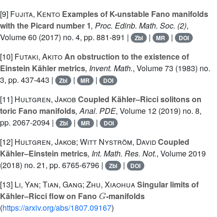
[9]
Fujita, Kento
Examples of K-unstable Fano manifolds
with the Picard number 1
, Proc. Edinb. Math. Soc. (2)
,
Volume 60
(2017) no. 4, pp. 881-891 |
|
|
Zbl
MR
DOI
[10]
Futaki, Akito
An obstruction to the existence of
Einstein Kähler metrics
, Invent. Math.
, Volume 73
(1983) no.
3, pp. 437-443 |
|
|
Zbl
MR
DOI
[11]
Hultgren, Jakob
Coupled Kähler–Ricci solitons on
toric Fano manifolds
, Anal. PDE
, Volume 12
(2019) no. 8,
pp. 2067-2094 |
|
|
Zbl
MR
DOI
[12]
Hultgren, Jakob; Witt Nyström, David
Coupled
Kähler–Einstein metrics
, Int. Math. Res. Not.
, Volume 2019
(2018) no. 21, pp. 6765-6796 |
|
Zbl
DOI
[13]
Li, Yan; Tian, Gang; Zhu, Xiaohua
Singular limits of
G
Kähler–Ricci flow on Fano
-manifolds
(
https://arxiv.org/abs/1807.09167
)