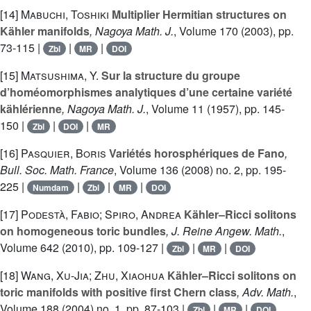
[14]
Mabuchi, Toshiki
Multiplier Hermitian structures on
Kähler manifolds
, Nagoya Math. J.
, Volume 170
(2003), pp.
73-115 |
|
|
Zbl
MR
DOI
[15]
Matsushima, Y.
Sur la structure du groupe
d’homéomorphismes analytiques d’une certaine variété
kählérienne
, Nagoya Math. J.
, Volume 11
(1957), pp. 145-
150 |
|
|
Zbl
DOI
MR
[16]
Pasquier, Boris
Variétés horosphériques de Fano
,
Bull. Soc. Math. France
, Volume 136
(2008) no. 2, pp. 195-
225 |
|
|
|
Numdam
Zbl
MR
DOI
[17]
Podestà, Fabio; Spiro, Andrea
Kähler–Ricci solitons
on homogeneous toric bundles
, J. Reine Angew. Math.
,
Volume 642
(2010), pp. 109-127 |
|
|
Zbl
MR
DOI
[18]
Wang, Xu-Jia; Zhu, Xiaohua
Kähler–Ricci solitons on
toric manifolds with positive first Chern class
, Adv. Math.
,
Volume 188
(2004) no. 1, pp. 87-103 |
|
|
Zbl
MR
DOI