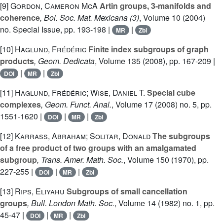
[9]
Gordon, Cameron McA
Artin groups, 3-manifolds and
coherence
, Bol. Soc. Mat. Mexicana (3)
, Volume 10
(2004)
no. Special Issue, pp. 193-198 |
|
MR
Zbl
[10]
Haglund, Frédéric
Finite index subgroups of graph
products
, Geom. Dedicata
, Volume 135
(2008), pp. 167-209 |
|
|
DOI
MR
Zbl
[11]
Haglund, Frédéric; Wise, Daniel T.
Special cube
complexes
, Geom. Funct. Anal.
, Volume 17
(2008) no. 5, pp.
1551-1620 |
|
|
DOI
MR
Zbl
[12]
Karrass, Abraham; Solitar, Donald
The subgroups
of a free product of two groups with an amalgamated
subgroup
, Trans. Amer. Math. Soc.
, Volume 150
(1970), pp.
227-255 |
|
|
DOI
MR
Zbl
[13]
Rips, Eliyahu
Subgroups of small cancellation
groups
, Bull. London Math. Soc.
, Volume 14
(1982) no. 1, pp.
45-47 |
|
|
DOI
MR
Zbl