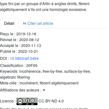
type fini par un groupe d’Artin á angles droits, fibrent
algébriquement s’ils ont une homologie excessive.
Détail
Citer cet article
Reçu le :
2019-12-16
Révisé le :
2020-08-12
Accepté le :
2020-11-13
Publié le :
2022-10-21
DOI :
10.5802/aif.3494
Classification :
20F65
Keywords:
incoherence, free-by-free, surface-by-free,
algebraic fibering
Mots-clés :
incohérent, fibrent algébriquement
Affiliations des auteurs :
Licence :
CC-BY-ND 4.0