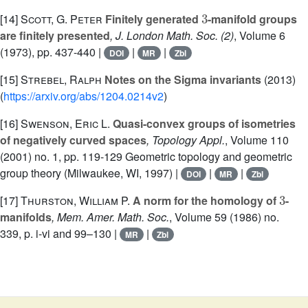
3
[14]
Scott, G. Peter
Finitely generated
-manifold groups
are finitely presented
, J. London Math. Soc. (2)
, Volume 6
(1973), pp. 437-440 |
|
|
DOI
MR
Zbl
[15]
Strebel, Ralph
Notes on the Sigma invariants
(2013)
(
https://arxiv.org/abs/1204.0214v2
)
[16]
Swenson, Eric L.
Quasi-convex groups of isometries
of negatively curved spaces
, Topology Appl.
, Volume 110
(2001) no. 1, pp. 119-129 Geometric topology and geometric
group theory (Milwaukee, WI, 1997) |
|
|
DOI
MR
Zbl
3
[17]
Thurston, William P.
A norm for the homology of
-
manifolds
, Mem. Amer. Math. Soc.
, Volume 59
(1986) no.
339, p. i-vi and 99–130 |
|
MR
Zbl