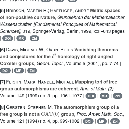
[5]
Bridson, Martin R.; Haefliger, André
Metric spaces
of non-positive curvature
, Grundlehren der Mathematischen
Wissenschaften [Fundamental Principles of Mathematical
Sciences]
, 319
, Springer-Verlag, Berlin, 1999, xxii+643 pages
|
|
|
DOI
MR
Zbl
[6]
Davis, Michael W.; Okun, Boris
Vanishing theorems
ℓ
2
and conjectures for the
-homology of right-angled
Coxeter groups
, Geom. Topol.
, Volume 5
(2001), pp. 7-74 |
|
|
DOI
MR
Zbl
[7]
Feighn, Mark; Handel, Michael
Mapping tori of free
group automorphisms are coherent
, Ann. of Math. (2)
,
Volume 149
(1999) no. 3, pp. 1061-1077 |
|
|
DOI
MR
Zbl
[8]
Gersten, Stephen M.
The automorphism group of a
CAT
(
0
)
free group is not a
group
, Proc. Amer. Math. Soc.
,
Volume 121
(1994) no. 4, pp. 999-1002 |
|
|
DOI
MR
Zbl