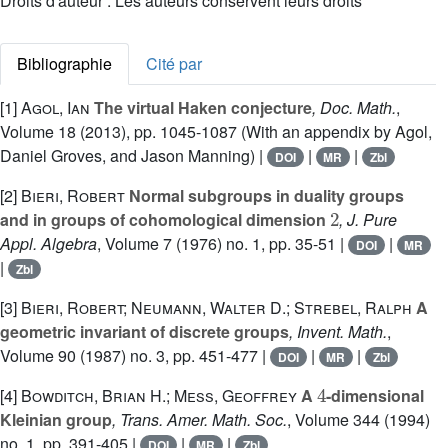
Droits d'auteur : Les auteurs conservent leurs droits
Bibliographie
Cité par
[1]
Agol, Ian
The virtual Haken conjecture
, Doc. Math.
,
Volume 18
(2013), pp. 1045-1087 (With an appendix by Agol,
Daniel Groves, and Jason Manning) |
|
|
DOI
MR
Zbl
[2]
Bieri, Robert
Normal subgroups in duality groups
2
and in groups of cohomological dimension
, J. Pure
Appl. Algebra
, Volume 7
(1976) no. 1, pp. 35-51 |
|
DOI
MR
|
Zbl
[3]
Bieri, Robert; Neumann, Walter D.; Strebel, Ralph
A
geometric invariant of discrete groups
, Invent. Math.
,
Volume 90
(1987) no. 3, pp. 451-477 |
|
|
DOI
MR
Zbl
4
[4]
Bowditch, Brian H.; Mess, Geoffrey
A
-dimensional
Kleinian group
, Trans. Amer. Math. Soc.
, Volume 344
(1994)
no. 1, pp. 391-405 |
|
|
DOI
MR
Zbl