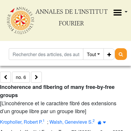
ANNALES DE L'INSTITUT
FOURIER
Tout
no. 6
Incoherence and fibering of many free-by-free
groups
[L’incohérence et le caractère fibré des extensions
d’un groupe libre par un groupe libre]
1
2
Kropholler, Robert P.
;
Walsh, Genevieve S.