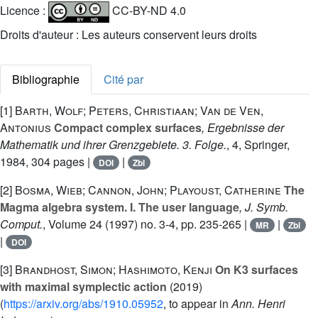
Licence :
CC-BY-ND 4.0
Droits d'auteur : Les auteurs conservent leurs droits
Bibliographie
Cité par
[1]
Barth, Wolf; Peters, Christiaan; Van de Ven,
Antonius
Compact complex surfaces
, Ergebnisse der
Mathematik und ihrer Grenzgebiete. 3. Folge.
, 4
, Springer,
1984, 304 pages |
|
DOI
Zbl
[2]
Bosma, Wieb; Cannon, John; Playoust, Catherine
The
Magma algebra system. I. The user language
, J. Symb.
Comput.
, Volume 24
(1997) no. 3-4, pp. 235-265 |
|
MR
Zbl
|
DOI
[3]
Brandhost, Simon; Hashimoto, Kenji
On K3 surfaces
with maximal symplectic action
(2019)
(
https://arxiv.org/abs/1910.05952
, to appear in
Ann. Henri