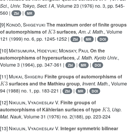
Sci., Univ. Tokyo, Sect. I A
, Volume 23
(1976) no. 3, pp. 545-
560 |
|
Zbl
MR
[9]
Kondō, Shigeyuki
The maximum order of finite groups
K
3
of automorphisms of
surfaces
, Am. J. Math.
, Volume
121
(1999) no. 6, pp. 1245-1252 |
|
|
Zbl
MR
DOI
[10]
Matsumura, Hideyuki; Monsky, Paul
On the
automorphisms of hypersurfaces
, J. Math. Kyoto Univ.
,
Volume 3
(1964), pp. 347-361 |
|
|
Zbl
MR
DOI
[11]
Mukai, Shigeru
Finite groups of automorphisms of
K
3
surfaces and the Mathieu group
, Invent. Math.
, Volume
94
(1988) no. 1, pp. 183-221 |
|
|
Zbl
MR
DOI
[12]
Nikulin, Vyacheslav V.
Finite groups of
K
3
automorphisms of Kählerian surfaces of type
, Usp.
Mat. Nauk
, Volume 31
(1976) no. 2(188), pp. 223-224
[13]
Nikulin, Vyacheslav V.
Integer symmetric bilinear