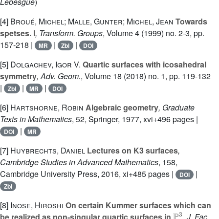
Lebesgue
)
[4]
Broué, Michel; Malle, Gunter; Michel, Jean
Towards
spetses. I
, Transform. Groups
, Volume 4
(1999) no. 2-3, pp.
157-218 |
|
|
MR
Zbl
DOI
[5]
Dolgachev, Igor V.
Quartic surfaces with icosahedral
symmetry
, Adv. Geom.
, Volume 18
(2018) no. 1, pp. 119-132
|
|
|
Zbl
MR
DOI
[6]
Hartshorne, Robin
Algebraic geometry
, Graduate
Texts in Mathematics
, 52
, Springer, 1977, xvi+496 pages |
|
DOI
MR
[7]
Huybrechts, Daniel
Lectures on K3 surfaces
,
Cambridge Studies in Advanced Mathematics
, 158
,
Cambridge University Press, 2016, xi+485 pages |
|
DOI
Zbl
[8]
Inose, Hiroshi
On certain Kummer surfaces which can
ℙ
3
be realized as non-singular quartic surfaces in
, J. Fac.