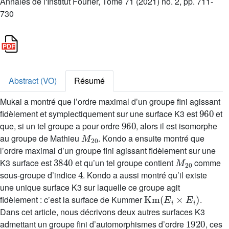
Annales de l'Institut Fourier, Tome 71 (2021) no. 2, pp. 711-
730
Abstract (VO)
Résumé
Mukai a montré que l’ordre maximal d’un groupe fini agissant
960
fidèlement et symplectiquement sur une surface K3 est
et
960
que, si un tel groupe a pour ordre
, alors il est isomorphe
M
20
au groupe de Mathieu
. Kondo a ensuite montré que
l’ordre maximal d’un groupe fini agissant fidèlement sur une
3840
M
20
K3 surface est
et qu’un tel groupe contient
comme
4
sous-groupe d’indice
. Kondo a aussi montré qu’il existe
une unique surface K3 sur laquelle ce groupe agit
Km
(
E
i
×
E
i
)
fidèlement : c’est la surface de Kummer
.
Dans cet article, nous décrivons deux autres surfaces K3
1920
admettant un groupe fini d’automorphismes d’ordre
, ces