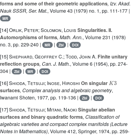
forms and some of their geometric applications
, Izv. Akad.
Nauk SSSR, Ser. Mat.
, Volume 43
(1979) no. 1, pp. 111-177 |
MR
[14]
Orlik, Peter; Solomon, Louis
Singularities. II.
Automorphisms of forms
, Math. Ann.
, Volume 231
(1978)
no. 3, pp. 229-240 |
|
|
MR
Zbl
DOI
[15]
Shephard, Geoffrey C.; Todd, John A.
Finite unitary
reflection groups
, Can. J. Math.
, Volume 6
(1954), pp. 274-
304 |
|
|
Zbl
MR
DOI
K
3
[16]
Shioda, Tetsuji; Inose, Hiroshi
On singular
surfaces
, Complex analysis and algebraic geometry
,
Iwanami Shoten, 1977, pp. 119-136 |
|
Zbl
DOI
[17]
Shioda, Tetsuji; Mitani, Naoki
Singular abelian
surfaces and binary quadratic forms
, Classification of
algebraic varieties and compact complex manifolds
(Lecture
Notes in Mathematics)
, Volume 412
, Springer, 1974, pp. 259-