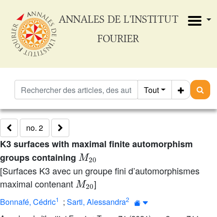
ANNALES DE L'INSTITUT
FOURIER
Tout
no. 2
K3 surfaces with maximal finite automorphism
M
20
groups containing
[Surfaces K3 avec un groupe fini d’automorphismes
M
20
maximal contenant
]
1
2
Bonnafé, Cédric
;
Sarti, Alessandra