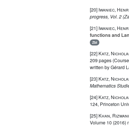
[20]
Iwaniec, Henr
progress, Vol. 2 (
[21]
Iwaniec, Henr
functions and La
Zbl
[22]
Katz, Nichola
209 pages (Course t
written by Gérard 
[23]
Katz, Nichola
Mathematics Studi
[24]
Katz, Nichola
124
, Princeton Uni
[25]
Khan, Rizwanu
Volume 10
(2016) n