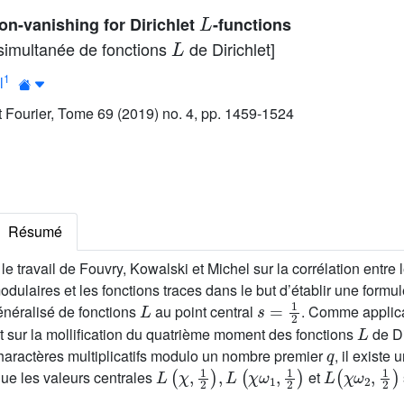
L
n-vanishing for Dirichlet
-functions
L
simultanée de fonctions
de Dirichlet]
1
l
ut Fourier, Tome 69 (2019) no. 4, pp. 1459-1524
Résumé
e travail de Fouvry, Kowalski et Michel sur la corrélation entre 
ulaires et les fonctions traces dans le but d’établir une form
L
s
=
1
2
néralisé de fonctions
au point central
. Comme applica
L
nt sur la mollification du quatrième moment des fonctions
de Di
q
aractères multiplicatifs modulo un nombre premier
, il existe
L
(
χ
,
1
2
)
,
L
(
χ
ω
1
,
1
2
)
L
(
χ
ω
2
,
1
2
)
que les valeurs centrales
et