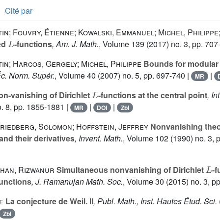
Cité par
in; Fouvry, Étienne; Kowalski, Emmanuel; Michel, Philippe;
L
ed
-functions
, Am. J. Math.
, Volume 139
(2017) no. 3, pp. 707
in; Harcos, Gergely; Michel, Philippe
Bounds for modula
Éc. Norm. Supér.
, Volume 40
(2007) no. 5, pp. 697-740 |
|
MR
L
n-vanishing of Dirichlet
-functions at the central point
, I
. 8, pp. 1855-1881 |
|
|
MR
DOI
Zbl
Friedberg, Solomon; Hoffstein, Jeffrey
Nonvanishing the
and their derivatives
, Invent. Math.
, Volume 102
(1990) no. 3, 
L
Khan, Rizwanur
Simultaneous nonvanishing of Dirichlet
-f
functions
, J. Ramanujan Math. Soc.
, Volume 30
(2015) no. 3, p
e
La conjecture de Weil. II
, Publ. Math., Inst. Hautes Étud. Sci.
Zbl