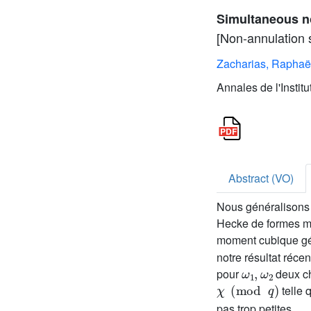
Simultaneous no
[Non-annulation 
Zacharias, Raphaë
Annales de l'Instit
Abstract (VO)
Nous généralisons l
Hecke de formes mod
moment cubique gé
notre résultat réce
ω
1
,
ω
2
pour
deux ch
χ
(
mod
q
)
telle 
pas trop petites.