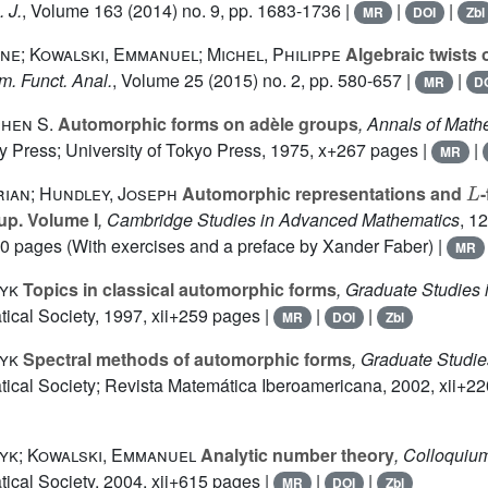
 J.
, Volume 163
(2014) no. 9, pp. 1683-1736 |
|
|
MR
DOI
Zbl
ne; Kowalski, Emmanuel; Michel, Philippe
Algebraic twists 
m. Funct. Anal.
, Volume 25
(2015) no. 2, pp. 580-657 |
|
MR
D
phen S.
Automorphic forms on adèle groups
, Annals of Math
ty Press; University of Tokyo Press, 1975, x+267 pages |
|
MR
L
ian; Hundley, Joseph
Automorphic representations and
up. Volume I
, Cambridge Studies in Advanced Mathematics
, 1
0 pages (With exercises and a preface by Xander Faber) |
MR
ryk
Topics in classical automorphic forms
, Graduate Studies
cal Society, 1997, xii+259 pages |
|
|
MR
DOI
Zbl
ryk
Spectral methods of automorphic forms
, Graduate Studi
cal Society; Revista Matemática Iberoamericana, 2002, xii+22
ryk; Kowalski, Emmanuel
Analytic number theory
, Colloquiu
cal Society, 2004, xii+615 pages |
|
|
MR
DOI
Zbl