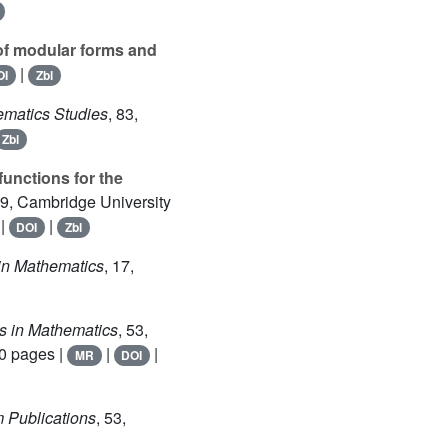
of modular forms and
|
OI
Zbl
ematics Studies
, 83
,
Zbl
-functions for the
29
, Cambridge University
|
|
DOI
Zbl
 in Mathematics
, 17
,
es in Mathematics
, 53
,
0 pages |
|
|
MR
DOI
m Publications
, 53
,