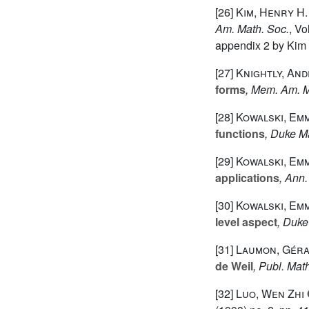
[26]
Kim, Henry H.
Am. Math. Soc.
, V
appendix 2 by Kim 
[27]
Knightly, And
forms
, Mem. Am. M
[28]
Kowalski, Emm
functions
, Duke Ma
[29]
Kowalski, Emm
applications
, Ann.
[30]
Kowalski, Emm
level aspect
, Duke
[31]
Laumon, Gér
de Weil
, Publ. Math
[32]
Luo, Wen Zhi