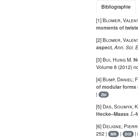
Bibliographie
[1]
Blomer, Valent
moments of twist
[2]
Blomer, Valent
aspect
, Ann. Sci. 
[3]
Bui, Hung M.
No
Volume 8
(2012) no
[4]
Bump, Daniel; 
of modular forms 
|
Zbl
[5]
Das, Soumya; 
L
Hecke–Maass
-
[6]
Deligne, Pierr
252 |
|
|
MR
DOI