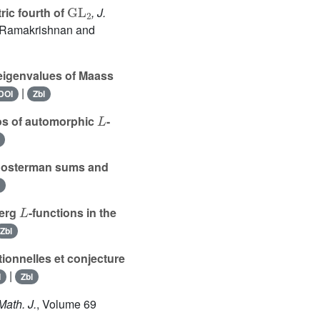
GL
2
ic fourth of
, J.
r Ramakrishnan and
eigenvalues of Maass
|
DOI
Zbl
L
os of automorphic
-
loosterman sums and
L
erg
-functions in the
Zbl
ionnelles et conjecture
|
I
Zbl
Math. J.
, Volume 69