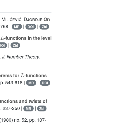
 Milićević, Djordje
On
-768 |
|
|
MR
DOI
Zbl
L
r
-functions in the level
|
DOI
Zbl
nt. J. Number Theory
,
L
orems for
-functions
pp. 543-618 |
|
MR
DOI
unctions and twists of
p. 237-250 |
|
MR
Zbl
(1980) no. 52, pp. 137-