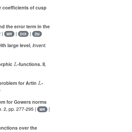
coefficients of cusp
 the error term in the
 |
|
|
MR
DOI
Zbl
ith large level
, Invent.
L
orphic
-functions. II
,
L
roblem for Artin
-
em for Gowers norms
. 2, pp. 277-295 |
|
MR
unctions over the