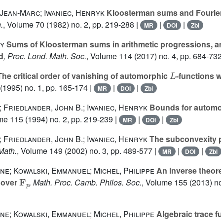
Jean-Marc; Iwaniec, Henryk
Kloosterman sums and Fourier 
.
, Volume 70
(1982) no. 2, pp. 219-288 |
|
|
MR
DOI
Zbl
ry
Sums of Kloosterman sums in arithmetic progressions, and
d
, Proc. Lond. Math. Soc.
, Volume 114
(2017) no. 4, pp. 684-732
L
he critical order of vanishing of automorphic
-functions w
(1995) no. 1, pp. 165-174 |
|
|
MR
DOI
Zbl
; Friedlander, John B.; Iwaniec, Henryk
Bounds for autom
ume 115
(1994) no. 2, pp. 219-239 |
|
|
MR
DOI
Zbl
; Friedlander, John B.; Iwaniec, Henryk
The subconvexity p
 Math.
, Volume 149
(2002) no. 3, pp. 489-577 |
|
|
MR
DOI
Zbl
ne; Kowalski, Emmanuel; Michel, Philippe
An inverse theor
F
p
s over
, Math. Proc. Camb. Philos. Soc.
, Volume 155
(2013) no
ne; Kowalski, Emmanuel; Michel, Philippe
Algebraic trace f