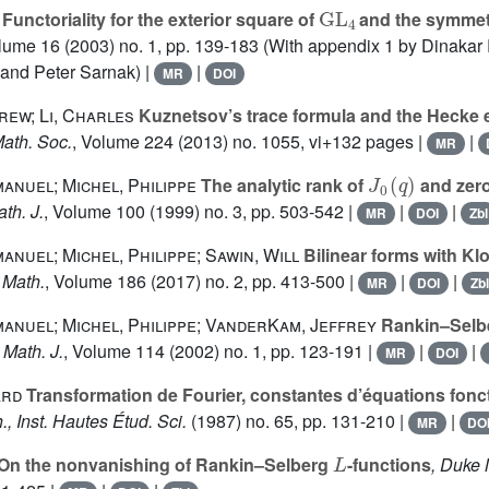
GL
4
Functoriality for the exterior square of
and the symmetr
olume 16
(2003) no. 1, pp. 139-183 (With appendix 1 by Dinaka
and Peter Sarnak) |
|
MR
DOI
rew; Li, Charles
Kuznetsov’s trace formula and the Hecke 
ath. Soc.
, Volume 224
(2013) no. 1055, vi+132 pages |
|
MR
J
0
(
q
)
anuel; Michel, Philippe
The analytic rank of
and zer
th. J.
, Volume 100
(1999) no. 3, pp. 503-542 |
|
|
MR
DOI
Zbl
anuel; Michel, Philippe; Sawin, Will
Bilinear forms with K
 Math.
, Volume 186
(2017) no. 2, pp. 413-500 |
|
|
MR
DOI
Zbl
anuel; Michel, Philippe; VanderKam, Jeffrey
Rankin–Selb
 Math. J.
, Volume 114
(2002) no. 1, pp. 123-191 |
|
|
MR
DOI
ard
Transformation de Fourier, constantes d’équations fonct
., Inst. Hautes Étud. Sci.
(1987) no. 65, pp. 131-210 |
|
MR
DO
L
On the nonvanishing of Rankin–Selberg
-functions
, Duke 