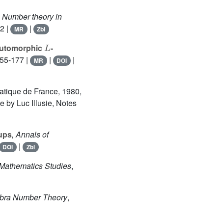
, Number theory in
52 |
|
MR
Zbl
L
 automorphic
-
155-177 |
|
|
MR
DOI
atique de France, 1980,
e by Luc Illusie, Notes
ups
, Annals of
|
DOI
Zbl
 Mathematics Studies
,
ebra Number Theory
,