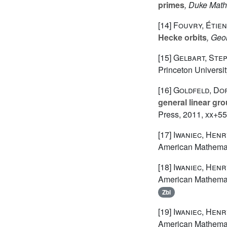
primes
, Duke Math.
[14]
Fouvry, Étien
Hecke orbits
, Geo
[15]
Gelbart, Ste
Princeton Universi
[16]
Goldfeld, Dor
general linear gro
Press, 2011, xx+55
[17]
Iwaniec, Hen
American Mathemati
[18]
Iwaniec, Hen
American Mathemati
Zbl
[19]
Iwaniec, Hen
American Mathemati