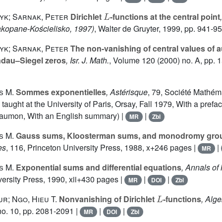
L
yk; Sarnak, Peter
Dirichlet
-functions at the central point
Zakopane-Kościelisko, 1997)
, Walter de Gruyter, 1999, pp. 941-9
yk; Sarnak, Peter
The non-vanishing of central values of
ndau–Siegel zeros
, Isr. J. Math.
, Volume 120
(2000) no. A, pp. 
s M.
Sommes exponentielles
, Astérisque
, 79
, Société Mathém
aught at the University of Paris, Orsay, Fall 1979, With a prefac
Laumon, With an English summary) |
|
MR
Zbl
s M.
Gauss sums, Kloosterman sums, and monodromy gro
es
, 116
, Princeton University Press, 1988, x+246 pages |
|
MR
s M.
Exponential sums and differential equations
, Annals of
versity Press, 1990, xii+430 pages |
|
|
MR
DOI
Zbl
L
r; Ngo, Hieu T.
Nonvanishing of Dirichlet
-functions
, Alg
o. 10, pp. 2081-2091 |
|
|
MR
DOI
Zbl