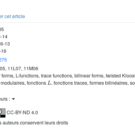
r cet article
05
3-14
06-13
-16
3275
05, 11L07, 11M06
forms, L-functions, trace functions, bilinear forms, twisted Klo
L
modulaires, fonctions
, fonctions traces, formes bilinéaires
eurs :
CC-BY-ND 4.0
es auteurs conservent leurs droits