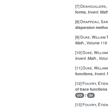
[7]
Deshouillers, 
forms
, Invent. Math
[8]
Drappeau, Sa
dispersion metho
[9]
Duke, William
T
Math.
, Volume 119
[10]
Duke, William
Invent. Math.
, Vol
[11]
Duke, William
functions
, Invent.
[12]
Fouvry, Étien
of trace function
|
DOI
Zbl
[13]
Fouvry, Étien