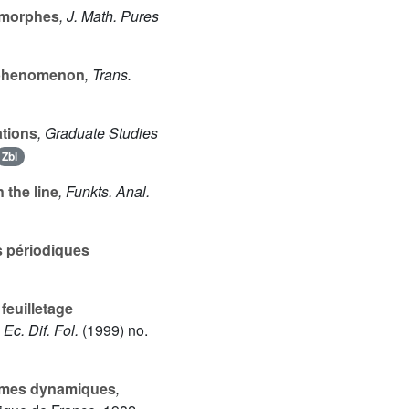
lomorphes
, J. Math. Pures
s phenomenon
, Trans.
ations
, Graduate Studies
Zbl
 the line
, Funkts. Anal.
 périodiques
feuilletage
c. Dif. Fol.
(1999) no.
tèmes dynamiques
,