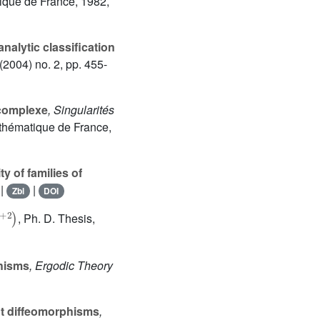
ique de France, 1982,
nalytic classification
(2004) no. 2, pp. 455-
 complexe
, Singularités
thématique de France,
ty of families of
 |
|
Zbl
DOI
, Ph. D. Thesis,
phisms
, Ergodic Theory
ant diffeomorphisms
,