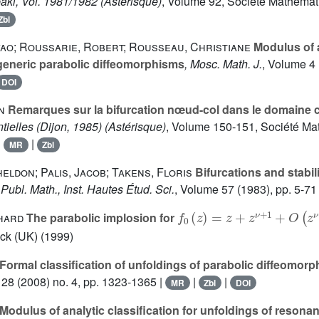
aki, Vol. 1981/1982
(Astérisque)
, Volume 92
, Société Mathémat
Zbl
vao; Roussarie, Robert; Rousseau, Christiane
Modulus of a
 generic parabolic diffeomorphisms
, Mosc. Math. J.
, Volume 4
DOI
n
Remarques sur la bifurcation nœud-col dans le domaine
ntielles (Dijon, 1985)
(Astérisque)
, Volume 150-151
, Société Ma
|
|
MR
Zbl
ldon; Palis, Jacob; Takens, Floris
Bifurcations and stabili
 Publ. Math., Inst. Hautes Étud. Sci.
, Volume 57
(1983), pp. 5-71
f
0
(
z
)
=
z
+
z
ν
+
1
+
O
(
z
ν
+
2
)
hard
The parabolic implosion for
ick (UK) (1999)
Formal classification of unfoldings of parabolic diffeomor
 28
(2008) no. 4, pp. 1323-1365 |
|
|
MR
Zbl
DOI
Modulus of analytic classification for unfoldings of reson