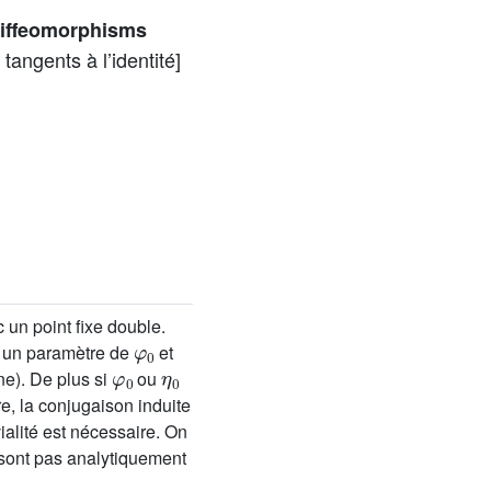
 diffeomorphisms
angents à l’identité]
c un point fixe double.
φ
0
 un paramètre de
et
φ
0
η
0
ine). De plus si
ou
re, la conjugaison induite
ialité est nécessaire. On
sont pas analytiquement