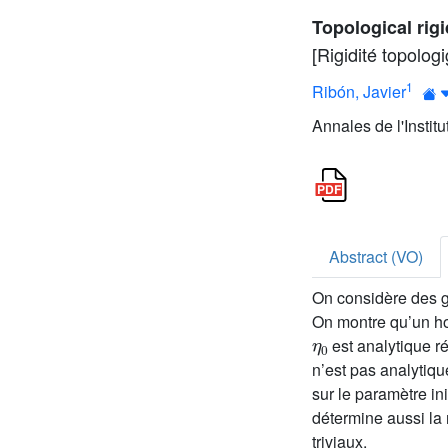
Topological rigi
[Rigidité topolo
1
Ribón, Javier
Annales de l'Instit
Abstract (VO)
On considère des 
On montre qu’un h
η
0
est analytique rée
n’est pas analytiqu
sur le paramètre in
détermine aussi la 
triviaux.