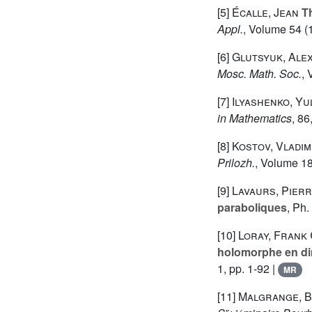
[5]
Écalle, Jean
Th
Appl.
, Volume 54
(1
[6]
Glutsyuk, Alex
Mosc. Math. Soc.
,
[7]
Ilyashenko, Yu
in Mathematics
, 86
[8]
Kostov, Vladimi
Prilozh.
, Volume 1
[9]
Lavaurs, Pier
paraboliques
, Ph.
[10]
Loray, Frank
holomorphe en di
1, pp. 1-92 |
MR
[11]
Malgrange, 