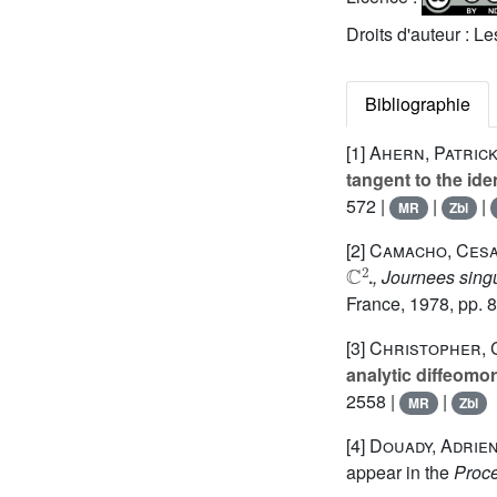
Droits d'auteur : L
Bibliographie
[1]
Ahern, Patrick
tangent to the iden
572 |
|
|
MR
Zbl
[2]
Camacho, Ces
ℂ
2
.
, Journees sing
France, 1978, pp. 
[3]
Christopher, 
analytic diffeomo
2558 |
|
MR
Zbl
[4]
Douady, Adrien
appear in the
Proce