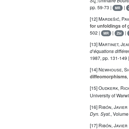
Sï¿½minaire Bourb
pp. 59-73 |
|
MR
[12]
Mardešić, Pa
for unfoldings of
502 |
|
|
MR
Zbl
[13]
Martinet, Jea
d’équations différe
1987, pp. 131-149 
[14]
Newhouse, She
diffeomorphisms
,
[15]
Oudkerk, Ric
University of Warw
[16]
Ribón, Javier
Dyn. Syst.
, Volume
[17]
Ribón, Javier