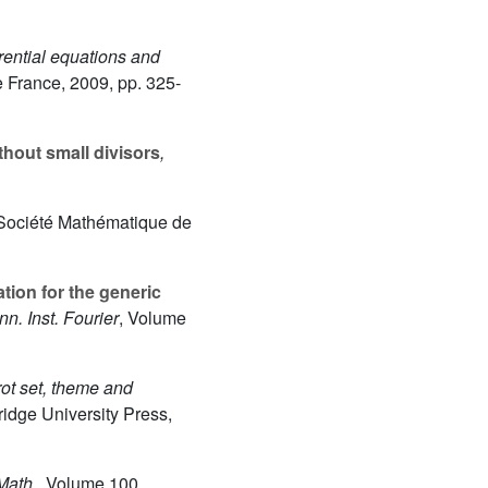
erential equations and
 France, 2009, pp. 325-
thout small divisors
,
 Société Mathématique de
tion for the generic
nn. Inst. Fourier
, Volume
ot set, theme and
idge University Press,
Math.
, Volume 100