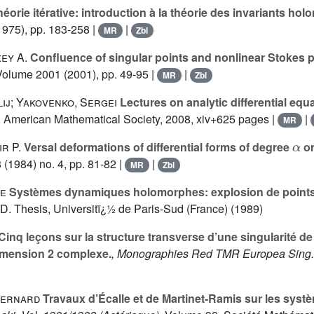
éorie itérative: introduction à la théorie des invariants ho
975), pp. 183-258 |
|
MR
Zbl
ey A.
Confluence of singular points and nonlinear Stoke
 Volume 2001
(2001), pp. 49-95 |
|
MR
Zbl
lij; Yakovenko, Sergei
Lectures on analytic differential equ
, American Mathematical Society, 2008, xiv+625 pages |
|
MR
α
r P.
Versal deformations of differential forms of degree
on
8
(1984) no. 4, pp. 81-82 |
|
MR
Zbl
re
Systèmes dynamiques holomorphes: explosion de points
 D. Thesis, Universitï¿½ de Paris-Sud (France) (1989)
Cinq leçons sur la structure transverse d’une singularité de 
mension 2 complexe.
, Monographies Red TMR Europea Sing. E
Bernard
Travaux d’Écalle et de Martinet-Ramis sur les sys