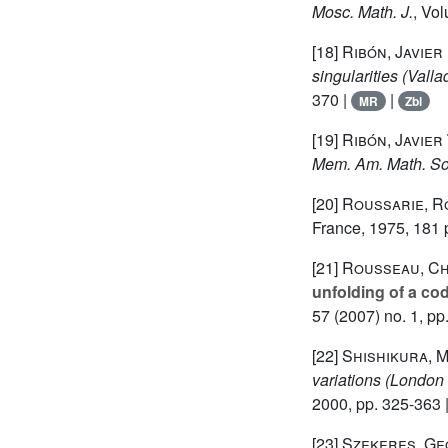
Mosc. Math. J.
, Vo
[18]
Ribón, Javier
singularities (Valla
370 |
|
MR
Zbl
[19]
Ribón, Javier
Mem. Am. Math. So
[20]
Roussarie, R
France, 1975, 181 
[21]
Rousseau, Ch
unfolding of a co
57
(2007) no. 1, pp
[22]
Shishikura, 
variations
(London 
2000, pp. 325-363 
[23]
Szekeres, G