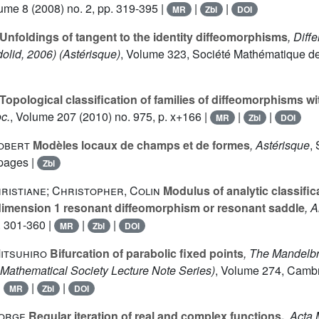
lume 8
(2008) no. 2, pp. 319-395 |
|
|
MR
Zbl
DOI
Unfoldings of tangent to the identity diffeomorphisms
, Diff
dolid, 2006)
(Astérisque)
, Volume 323
, Société Mathématique de
Topological classification of families of diffeomorphisms wi
c.
, Volume 207
(2010) no. 975, p. x+166 |
|
|
MR
Zbl
DOI
obert
Modèles locaux de champs et de formes
, Astérisque
,
pages |
Zbl
ristiane; Christopher, Colin
Modulus of analytic classifica
dimension 1 resonant diffeomorphism or resonant saddle
, A
. 301-360 |
|
|
MR
Zbl
DOI
Mitsuhiro
Bifurcation of parabolic fixed points
, The Mandelbr
Mathematical Society Lecture Note Series)
, Volume 274
, Cambr
|
|
|
MR
Zbl
DOI
eorge
Regular iteration of real and complex functions.
, Acta 