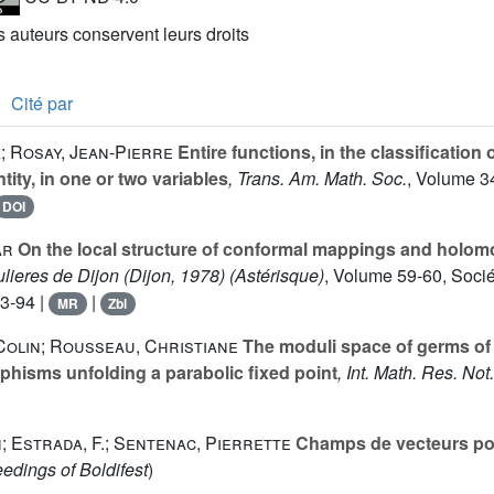
es auteurs conservent leurs droits
Cité par
; Rosay, Jean-Pierre
Entire functions, in the classification 
tity, in one or two variables
, Trans. Am. Math. Soc.
, Volume 3
DOI
ar
On the local structure of conformal mappings and holomor
ulieres de Dijon (Dijon, 1978)
(Astérisque)
, Volume 59-60
, Soci
83-94 |
|
MR
Zbl
Colin; Rousseau, Christiane
The moduli space of germs of g
rphisms unfolding a parabolic fixed point
, Int. Math. Res. Not.
; Estrada, F.; Sentenac, Pierrette
Champs de vecteurs po
edings of Boldifest
)