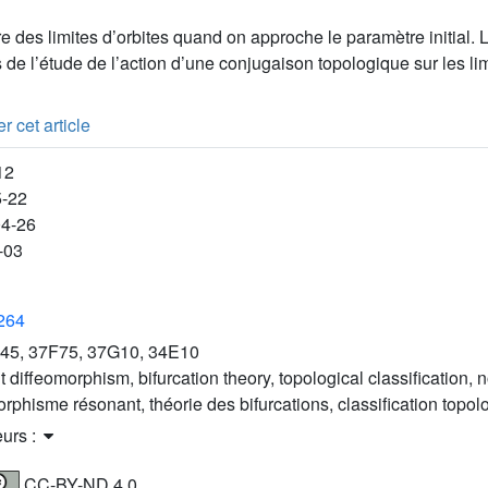
re des limites d’orbites quand on approche le paramètre initial. L
e l’étude de l’action d’une conjugaison topologique sur les limi
r cet article
12
5-22
04-26
-03
3264
45, 37F75, 37G10, 34E10
 diffeomorphism, bifurcation theory, topological classification, 
orphisme résonant, théorie des bifurcations, classification topo
eurs :
CC-BY-ND 4.0