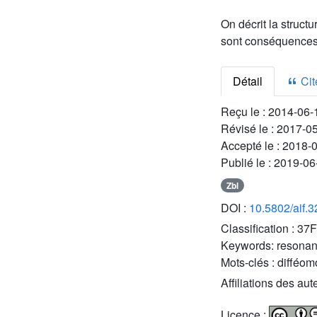
On décrit la structu
sont conséquences d
Détail
Cite
Reçu le :
2014-06-
Révisé le :
2017-0
Accepté le :
2018-
Publié le :
2019-06
Zbl
DOI :
10.5802/aif.
Classification :
37F
Keywords:
resonant
Mots-clés :
difféom
Affiliations des aut
Licence :