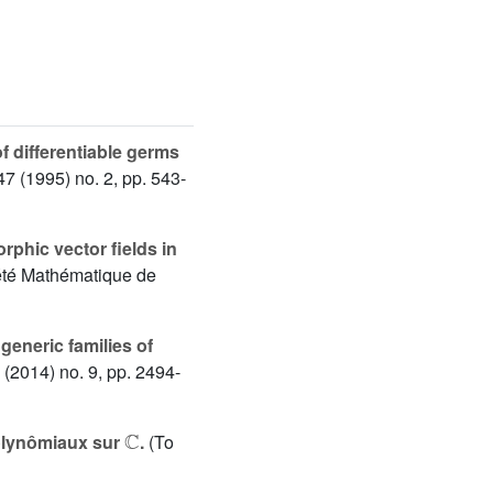
of differentiable germs
47
(1995) no. 2, pp. 543-
phic vector fields in
été Mathématique de
eneric families of
(2014) no. 9, pp. 2494-
ℂ
lynômiaux sur
.
(To