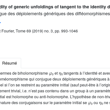
dity of generic unfoldings of tangent to the identity
gigue des déploiements génériques des difféomorphismes t
ut Fourier, Tome 69 (2019) no. 3, pp. 993-1046
Résumé
φ
0
η
0
germes de biholomorphisme
et
tangents à l’identité et ave
oméomorphisme qui conjugue deux déploiements génériques à
l si l’on se restreint au paramètre initial (sauf peut-être à l’orig
ement trivial, i.e. n’est pas contenu dans un group à un paramèt
itial est holomorphe ou anti-holomorphe. L’hypothèse de non-triv
φ
0
η
0
nature des conjugaisons sur le paramètre initial se
ou
ne 