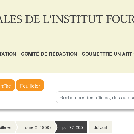
LES DE L'INSTITUT FOUR
TATION
COMITÉ DE RÉDACTION
SOUMETTRE UN ART
raître
Feuilleter
illeter
Tome 2 (1950)
p. 197-205
Suivant