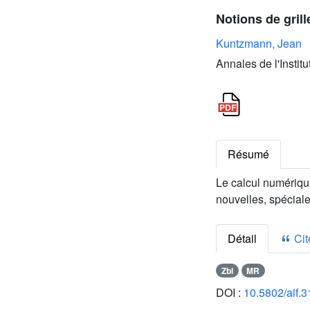
Notions de grill
Kuntzmann, Jean
Annales de l'Instit
Résumé
Le calcul numérique
nouvelles, spéciale
Détail
Cite
Zbl
MR
DOI :
10.5802/aif.3