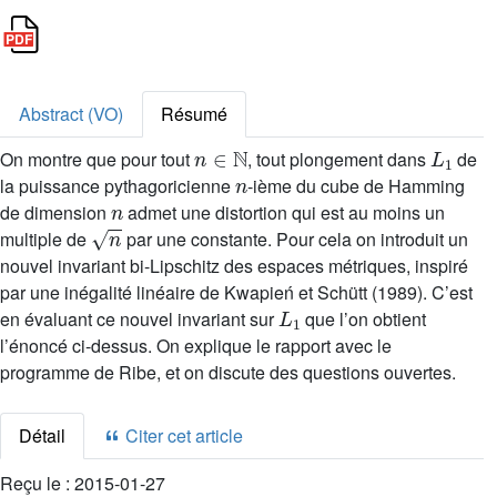
Abstract (VO)
Résumé
n
∈
ℕ
L
1
On montre que pour tout
, tout plongement dans
de
n
la puissance pythagoricienne
-ième du cube de Hamming
n
de dimension
admet une distortion qui est au moins un
n
multiple de
par une constante. Pour cela on introduit un
nouvel invariant bi-Lipschitz des espaces métriques, inspiré
par une inégalité linéaire de Kwapień et Schütt (1989). C’est
L
1
en évaluant ce nouvel invariant sur
que l’on obtient
l’énoncé ci-dessus. On explique le rapport avec le
programme de Ribe, et on discute des questions ouvertes.
Détail
Citer cet article
Reçu le :
2015-01-27