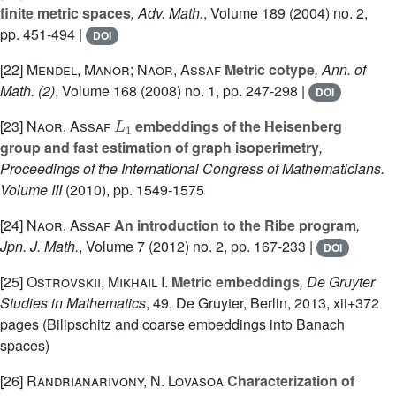
finite metric spaces
, Adv. Math.
, Volume 189
(2004) no. 2,
pp. 451-494 |
DOI
[22]
Mendel, Manor; Naor, Assaf
Metric cotype
, Ann. of
Math. (2)
, Volume 168
(2008) no. 1, pp. 247-298 |
DOI
L
1
[23]
Naor, Assaf
embeddings of the Heisenberg
group and fast estimation of graph isoperimetry
,
Proceedings of the International Congress of Mathematicians.
Volume III
(2010), pp. 1549-1575
[24]
Naor, Assaf
An introduction to the Ribe program
,
Jpn. J. Math.
, Volume 7
(2012) no. 2, pp. 167-233 |
DOI
[25]
Ostrovskii, Mikhail I.
Metric embeddings
, De Gruyter
Studies in Mathematics
, 49
, De Gruyter, Berlin, 2013, xii+372
pages (Bilipschitz and coarse embeddings into Banach
spaces)
[26]
Randrianarivony, N. Lovasoa
Characterization of