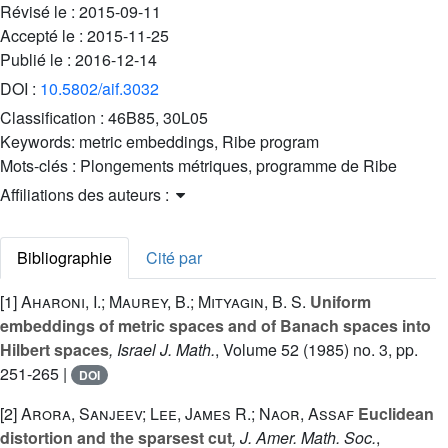
Révisé le :
2015-09-11
Accepté le :
2015-11-25
Publié le :
2016-12-14
DOI :
10.5802/aif.3032
Classification :
46B85, 30L05
Keywords:
metric embeddings, Ribe program
Mots-clés :
Plongements métriques, programme de Ribe
Affiliations des auteurs :
Bibliographie
Cité par
[1]
Aharoni, I.; Maurey, B.; Mityagin, B. S.
Uniform
embeddings of metric spaces and of Banach spaces into
Hilbert spaces
, Israel J. Math.
, Volume 52
(1985) no. 3, pp.
251-265 |
DOI
[2]
Arora, Sanjeev; Lee, James R.; Naor, Assaf
Euclidean
distortion and the sparsest cut
, J. Amer. Math. Soc.
,