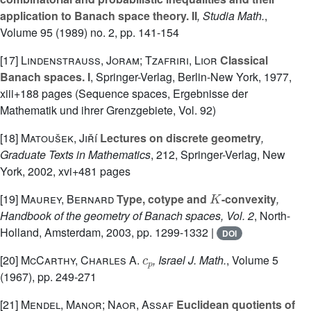
application to Banach space theory. II
, Studia Math.
,
Volume 95
(1989) no. 2, pp. 141-154
[17]
Lindenstrauss, Joram; Tzafriri, Lior
Classical
Banach spaces. I
, Springer-Verlag, Berlin-New York, 1977,
xiii+188 pages (Sequence spaces, Ergebnisse der
Mathematik und ihrer Grenzgebiete, Vol. 92)
[18]
Matoušek, Jiří
Lectures on discrete geometry
,
Graduate Texts in Mathematics
, 212
, Springer-Verlag, New
York, 2002, xvi+481 pages
K
[19]
Maurey, Bernard
Type, cotype and
-convexity
,
Handbook of the geometry of Banach spaces, Vol. 2
, North-
Holland, Amsterdam, 2003, pp. 1299-1332 |
DOI
c
p
[20]
McCarthy, Charles A.
, Israel J. Math.
, Volume 5
(1967), pp. 249-271
[21]
Mendel, Manor; Naor, Assaf
Euclidean quotients of