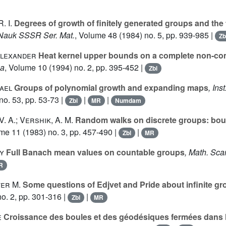
. I.
Degrees of growth of finitely generated groups and the 
. Nauk SSSR Ser. Mat.
, Volume 48
(1984) no. 5, pp. 939-985 |
Zb
Alexander
Heat kernel upper bounds on a complete non-co
na
, Volume 10
(1994) no. 2, pp. 395-452 |
Zbl
ael
Groups of polynomial growth and expanding maps
, Ins
no. 53, pp. 53-73 |
|
|
Zbl
MR
Numdam
. A.; Vershik, A. M.
Random walks on discrete groups: bou
ume 11
(1983) no. 3, pp. 457-490 |
|
Zbl
MR
y
Full Banach mean values on countable groups
, Math. Sca
R
er M.
Some questions of Edjvet and Pride about infinite g
o. 2, pp. 301-316 |
|
Zbl
MR
e
Croissance des boules et des géodésiques fermées dans le