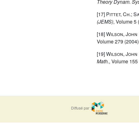
Theory Dynam. Sy
[17]
Pittet, Ch.; S
(JEMS)
, Volume 5
(
[18]
Wilson, John 
Volume 279
(2004) 
[19]
Wilson, John 
Math.
, Volume 155
Diffusé par :
ISSN : 0373-
e-ISSN : 1777