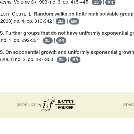
stems
, Volume 3
(1983) no. 3, pp. 415-445 |
|
Zbl
MR
aloff-Coste, L.
Random walks on finite rank solvable group
2003) no. 4, pp. 313-342 |
|
Zbl
MR
S.
Further groups that do not have uniformly exponential g
no. 1, pp. 292-301 |
|
Zbl
MR
S.
On exponential growth and uniformly exponential growth
(2004) no. 2, pp. 287-303 |
|
Zbl
MR
Soutenu par :
Dévelo
0956
Accessibilité - non conforme
Nous 
-5310