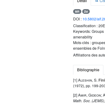
Détail
Cite
MR
Zbl
DOI :
10.5802/aif.
Classification :
20E
Keywords:
Groups 
amenability
Mots-clés :
groupes
ensembles de Foln
Affiliations des aut
Bibliographie
[1]
Aleshin, S.
Fini
(1972), pp. 199-20
[2]
Amir, Gideon; 
Math. Soc. (JEMS)