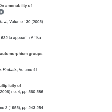
n amenability of
R
h. J.
, Volume 130
(2005)
1632 to appear in Afrika
d automorphism groups
n. Probab.
, Volume 41
tiplicity of
2006) no. 4, pp. 560-586
me 3
(1955), pp. 243-254