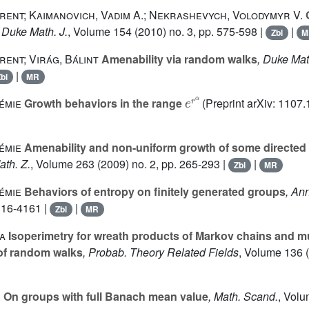
rent; Kaimanovich, Vadim A.; Nekrashevych, Volodymyr V.
O
, Duke Math. J.
, Volume 154
(2010) no. 3, pp. 575-598 |
|
Zbl
M
rent; Virág, Bálint
Amenability via random walks
, Duke Mat
|
bl
MR
e
r
α
émie
Growth behaviors in the range
(Preprint arXiv: 1107.
émie
Amenability and non-uniform growth of some directe
ath. Z.
, Volume 263
(2009) no. 2, pp. 265-293 |
|
Zbl
MR
émie
Behaviors of entropy on finitely generated groups
, An
4116-4161 |
|
Zbl
MR
a
Isoperimetry for wreath products of Markov chains and mul
 of random walks
, Probab. Theory Related Fields
, Volume 136
(
g
On groups with full Banach mean value
, Math. Scand.
, Volu