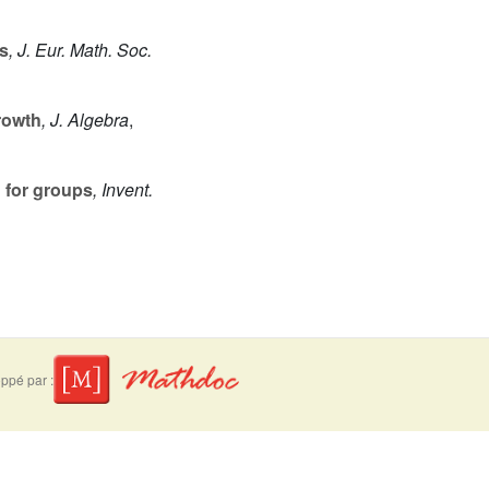
s
, J. Eur. Math. Soc.
rowth
, J. Algebra
,
 for groups
, Invent.
ppé par :
suivre
Mentions légales
Contact