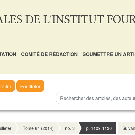
LES DE L'INSTITUT FOUR
TATION
COMITÉ DE RÉDACTION
SOUMETTRE UN ART
raître
Feuilleter
illeter
Tome 64 (2014)
no. 3
p. 1109-1130
Suivan