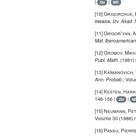
|
|
Zbl
MR
[10]
Grigorchuk, R
means
, Izv. Akad
[11]
Grigorʼyan, 
Mat. Iberoamerica
[12]
Gromov, Mikh
Publ. Math.
(1981) 
[13]
Kaĭmanovich, V
Ann. Probab.
, Vol
[14]
Kesten, Harr
146-156 |
|
Zbl
M
[15]
Neumann, Pet
Volume 30
(1986) n
[16]
Pansu, Pierr