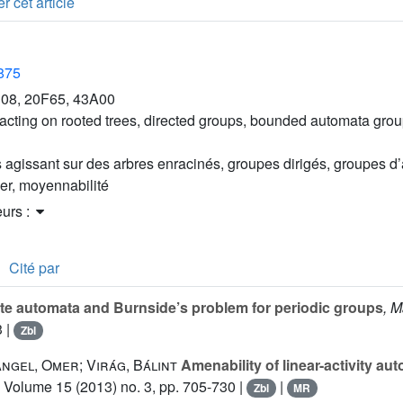
r cet article
2875
08, 20F65, 43A00
acting on rooted trees, directed groups, bounded automata group
 agissant sur des arbres enracinés, groupes dirigés, groupes d
er, moyennabilité
eurs :
Cité par
te automata and Burnside’s problem for periodic groups
, M
3 |
Zbl
Angel, Omer; Virág, Bálint
Amenability of linear-activity a
, Volume 15
(2013) no. 3, pp. 705-730 |
|
Zbl
MR