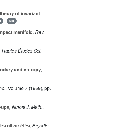
theory of invariant
|
l
MR
mpact manifold
, Rev.
t. Hautes Études Sci.
ndary and entropy
,
nd.
, Volume 7
(1959), pp.
roups
, Illinois J. Math.
,
s nilvariétés
, Ergodic