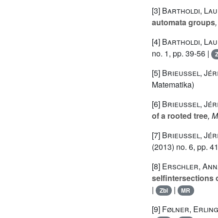
[3]
Bartholdi, Lau
automata groups
[4]
Bartholdi, Lau
no. 1, pp. 39-56 |
Z
[5]
Brieussel, Jér
Matematika)
[6]
Brieussel, Jér
of a rooted tree
, M
[7]
Brieussel, Jér
(2013) no. 6, pp. 
[8]
Erschler, Ann
selfintersections
|
|
Zbl
MR
[9]
Følner, Erlin