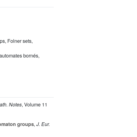
s, Folner sets,
’automates bornés,
ath. Notes
, Volume 11
utomaton groups
, J. Eur.