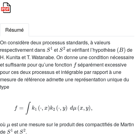
Résumé
On considère deux processus standards, à valeurs
S
1
S
2
(
B
)
respectivement dans
et
et vérifiant l’hypothèse
de
H. Kunita et T. Watanabe. On donne une condition nécessaire
f
et suffisante pour qu’une fonction
séparément excessive
pour ces deux processus et intégrable par rapport à une
mesure de référence admette une représentation unique du
type
f
=
∫
k
1
(
·
,
x
)
k
2
(
·
,
y
)
d
μ
(
x
,
y
)
,
μ
où
est une mesure sur le produit des compactifiés de Martin
S
1
S
2
de
et
.