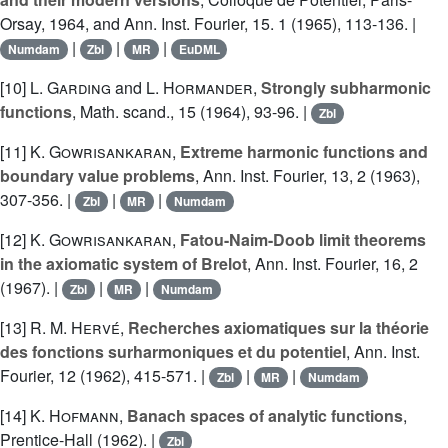
Orsay, 1964, and Ann. Inst. Fourier, 15. 1 (1965), 113-136. |
|
|
|
Numdam
Zbl
MR
EuDML
[10]
L. Garding
and
L. Hormander
,
Strongly subharmonic
functions
, Math. scand., 15 (1964), 93-96. |
Zbl
[11]
K. Gowrisankaran
,
Extreme harmonic functions and
boundary value problems
, Ann. Inst. Fourier, 13, 2 (1963),
307-356. |
|
|
Zbl
MR
Numdam
[12]
K. Gowrisankaran
,
Fatou-Naim-Doob limit theorems
in the axiomatic system of Brelot
, Ann. Inst. Fourier, 16, 2
(1967). |
|
|
Zbl
MR
Numdam
[13]
R. M. Hervé
,
Recherches axiomatiques sur la théorie
des fonctions surharmoniques et du potentiel
, Ann. Inst.
Fourier, 12 (1962), 415-571. |
|
|
Zbl
MR
Numdam
[14]
K. Hofmann
,
Banach spaces of analytic functions
,
Prentice-Hall (1962). |
Zbl