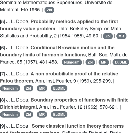
Séminaire Mathématiques Supérieures, Université de
Montréal, Eté 1965. |
Zbl
[5]
J. L. Doob
,
Probability methods applied to the first
boundary value problem
, Third Berkeley Symp. on Math.
Statistics and Probability, 2 (1954-1955), 49-80. |
|
Zbl
MR
[6]
J. L. Doob
,
Conditional Brownian motion and the
boundary limits of harmonic functions
, Bull. Soc. Math. de
France, 85 (1957), 431-458. |
|
|
|
Numdam
Zbl
MR
EuDML
[7]
J. L. Doob
,
A non probabilistic proof of the relative
Fatou theorem
, Ann. Inst. Fourier, 9 (1959), 295-299. |
|
|
|
Numdam
Zbl
MR
EuDML
[8]
J. L. Doob
,
Boundary properties of functions with finite
Dirichlet integral
, Ann. Inst. Fourier, 12 (1962), 573-621. |
|
|
|
Numdam
Zbl
MR
EuDML
[9]
J. L. Doob
,
Some classical function theory theorems
and their modern versions
, Colloque de Potentiel, Paris-