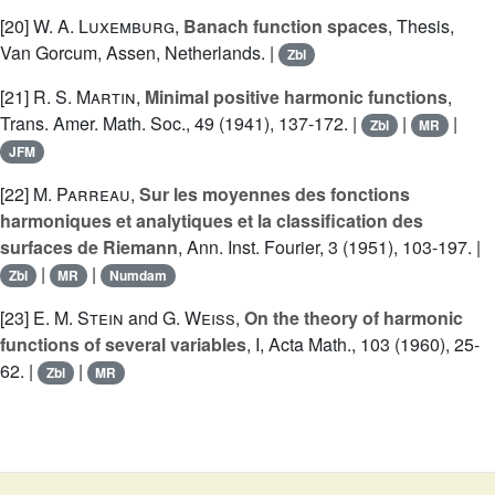
[20]
W. A. Luxemburg
,
Banach function spaces
, Thesis,
Van Gorcum, Assen, Netherlands. |
Zbl
[21]
R. S. Martin
,
Minimal positive harmonic functions
,
Trans. Amer. Math. Soc., 49 (1941), 137-172. |
|
|
Zbl
MR
JFM
[22]
M. Parreau
,
Sur les moyennes des fonctions
harmoniques et analytiques et la classification des
surfaces de Riemann
, Ann. Inst. Fourier, 3 (1951), 103-197. |
|
|
Zbl
MR
Numdam
[23]
E. M. Stein
and
G. Weiss
,
On the theory of harmonic
functions of several variables
, I, Acta Math., 103 (1960), 25-
62. |
|
Zbl
MR