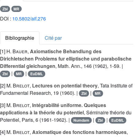
Zbl
MR
DOI :
10.5802/aif.276
Bibliographie
Cité par
[1]
H. Bauer
,
Axiomatische Behandlung des
Dirichletschen Problems fur elliptische und parabolische
Differential gleichungen
, Math. Ann., 146 (1962), 1-59. |
|
|
Zbl
MR
EuDML
[2]
M. Brelot
,
Lectures on potential theory
, Tata Institute of
Fundamental Research, 19 (1960). |
|
Zbl
MR
[3]
M. Brelot
,
Intégrabilité uniforme. Quelques
applications à la théorie du potentiel
, Séminaire théorie du
Potentiel, Paris, 6 (1961-1962). |
|
|
Numdam
Zbl
EuDML
[4]
M. Brelot
,
Axiomatique des fonctions harmoniques
,