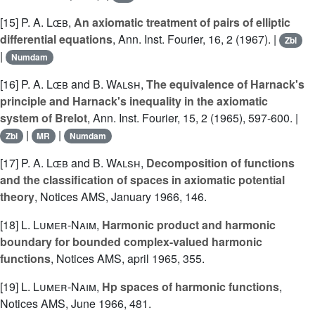
[15]
P. A. Lœb
,
An axiomatic treatment of pairs of elliptic
differential equations
, Ann. Inst. Fourier, 16, 2 (1967). |
Zbl
|
Numdam
[16]
P. A. Lœb
and
B. Walsh
,
The equivalence of Harnack's
principle and Harnack's inequality in the axiomatic
system of Brelot
, Ann. Inst. Fourier, 15, 2 (1965), 597-600. |
|
|
Zbl
MR
Numdam
[17]
P. A. Lœb
and
B. Walsh
,
Decomposition of functions
and the classification of spaces in axiomatic potential
theory
, Notices AMS, January 1966, 146.
[18]
L. Lumer-Naim
,
Harmonic product and harmonic
boundary for bounded complex-valued harmonic
functions
, Notices AMS, april 1965, 355.
[19]
L. Lumer-Naim
,
Hp spaces of harmonic functions
,
Notices AMS, June 1966, 481.