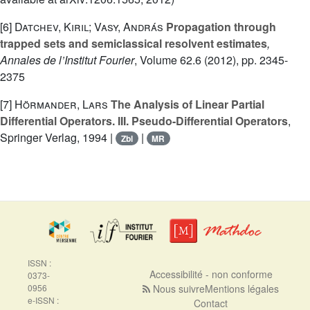
[6]
Datchev, Kiril; Vasy, András
Propagation through
trapped sets and semiclassical resolvent estimates
,
Annales de l’Institut Fourier
, Volume 62.6
(2012), pp. 2345-
2375
[7]
Hörmander, Lars
The Analysis of Linear Partial
Differential Operators. III. Pseudo-Differential Operators
,
Springer Verlag, 1994 |
|
Zbl
MR
ISSN :
Accessibilité - non conforme
0373-
0956
Nous suivre
Mentions légales
e-ISSN :
Contact