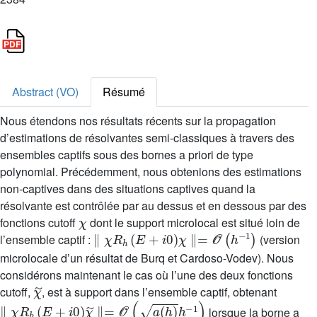
Abstract (VO)
Résumé
Nous étendons nos résultats récents sur la propagation
d’estimations de résolvantes semi-classiques à travers des
ensembles captifs sous des bornes a priori de type
polynomial. Précédemment, nous obtenions des estimations
non-captives dans des situations captives quand la
résolvante est contrôlée par au dessus et en dessous par des
χ
fonctions cutoff
dont le support microlocal est situé loin de
∥
χ
R
h
(
E
+
i
0
)
χ
∥
=
𝒪
(
h
-
1
)
l’ensemble captif :
(version
microlocale d’un résultat de Burq et Cardoso-Vodev). Nous
considérons maintenant le cas où l’une des deux fonctions
χ
˜
cutoff,
, est à support dans l’ensemble captif, obtenant
∥
χ
R
h
(
E
+
i
0
)
χ
˜
∥
=
𝒪
(
a
(
h
)
h
-
1
)
lorsque la borne a