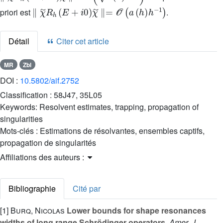
∥
χ
˜
R
h
(
E
+
i
0
)
χ
˜
∥
=
𝒪
(
a
(
h
)
h
-
1
)
priori est
.
Détail
Citer cet article
MR
Zbl
DOI :
10.5802/aif.2752
Classification :
58J47, 35L05
Keywords:
Resolvent estimates, trapping, propagation of
singularities
Mots-clés :
Estimations de résolvantes, ensembles captifs,
propagation de singularités
Affiliations des auteurs :
Bibliographie
Cité par
[1]
Burq, Nicolas
Lower bounds for shape resonances
widths of long range Schrödinger operators
, Amer. J.