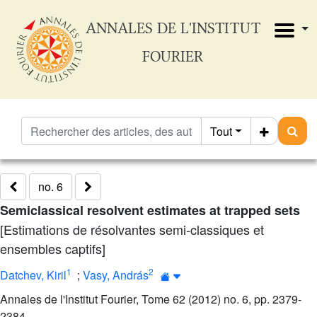
ANNALES DE L'INSTITUT
FOURIER
Tout
no. 6
Semiclassical resolvent estimates at trapped sets
[Estimations de résolvantes semi-classiques et
ensembles captifs]
1
2
Datchev, Kiril
;
Vasy, András
Annales de l'Institut Fourier, Tome 62 (2012) no. 6, pp. 2379-
2384