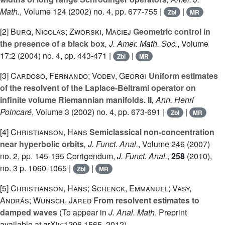
Math.
, Volume 124
(2002) no. 4, pp. 677-755 |
|
Zbl
MR
[2]
Burq, Nicolas; Zworski, Maciej
Geometric control in
the presence of a black box
, J. Amer. Math. Soc.
, Volume
17:2
(2004) no. 4, pp. 443-471 |
|
Zbl
MR
[3]
Cardoso, Fernando; Vodev, Georgi
Uniform estimates
of the resolvent of the Laplace-Beltrami operator on
infinite volume Riemannian manifolds. II
, Ann. Henri
Poincaré
, Volume 3
(2002) no. 4, pp. 673-691 |
|
Zbl
MR
[4]
Christianson, Hans
Semiclassical non-concentration
near hyperbolic orbits
, J. Funct. Anal.
, Volume 246
(2007)
no. 2, pp. 145-195 Corrigendum,
J. Funct. Anal.
,
258
(2010),
no. 3 p. 1060-1065 |
|
Zbl
MR
[5]
Christianson, Hans; Schenck, Emmanuel; Vasy,
András; Wunsch, Jared
From resolvent estimates to
damped waves
(To appear in
J. Anal. Math
. Preprint
available at arXiv:1206.1565, 2012)