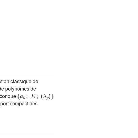
otion classique de
 de polynômes de
{
(
a
λ
o
p
;
)
E
}
;
elconque
pport compact des