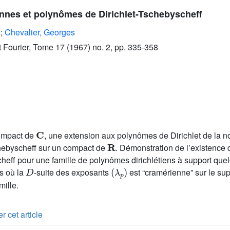
nnes et polynômes de Dirichlet-Tschebyscheff
;
Chevalier, Georges
ut Fourier, Tome 17 (1967) no. 2, pp. 335-358
C
compact de
, une extension aux polynômes de Dirichlet de la n
R
ebyscheff sur un compact de
. Démonstration de l’existence
cheff pour une famille de polynômes dirichlétiens à support qu
D
(
λ
p
)
as où la
-suite des exposants
est “cramérienne” sur le su
mille.
r cet article