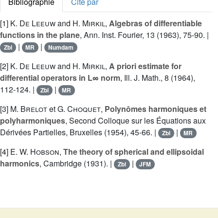
Bibliographie
Cité par
[1]
K. De Leeuw
and
H. Mirkil
,
Algebras of differentiable
functions in the plane
, Ann. Inst. Fourier, 13 (1963), 75-90. |
|
|
Zbl
MR
Numdam
[2]
K. De Leeuw
and
H. Mirkil
,
A priori estimate for
differential operators in L∞ norm
, Ill. J. Math., 8 (1964),
112-124. |
|
Zbl
MR
[3]
M. Brelot
et
G. Choquet
,
Polynômes harmoniques et
polyharmoniques
, Second Colloque sur les Équations aux
Dérivées Partielles, Bruxelles (1954), 45-66. |
|
Zbl
MR
[4]
E. W. Hobson
,
The theory of spherical and ellipsoidal
harmonics
, Cambridge (1931). |
|
Zbl
JFM