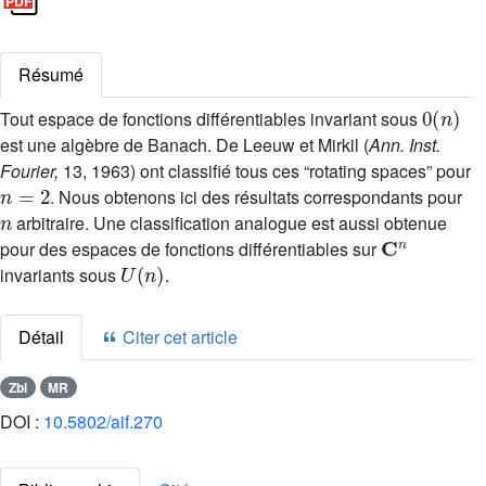
Résumé
0
(
n
)
Tout espace de fonctions différentiables invariant sous
est une algèbre de Banach. De Leeuw et Mirkil (
Ann. Inst.
Fourier,
13, 1963) ont classifié tous ces “rotating spaces” pour
n
=
2
. Nous obtenons ici des résultats correspondants pour
n
arbitraire. Une classification analogue est aussi obtenue
C
n
pour des espaces de fonctions différentiables sur
U
(
n
)
invariants sous
.
Détail
Citer cet article
Zbl
MR
DOI :
10.5802/aif.270