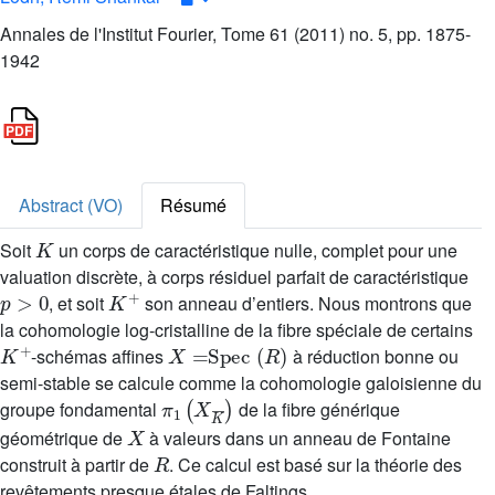
Annales de l'Institut Fourier, Tome 61 (2011) no. 5, pp. 1875-
1942
Abstract (VO)
Résumé
K
Soit
un corps de caractéristique nulle, complet pour une
valuation discrète, à corps résiduel parfait de caractéristique
p
>
0
K
+
, et soit
son anneau d’entiers. Nous montrons que
la cohomologie log-cristalline de la fibre spéciale de certains
K
+
X
=
Spec
(
R
)
-schémas affines
à réduction bonne ou
semi-stable se calcule comme la cohomologie galoisienne du
π
1
(
X
K
¯
)
groupe fondamental
de la fibre générique
X
géométrique de
à valeurs dans un anneau de Fontaine
R
construit à partir de
. Ce calcul est basé sur la théorie des
revêtements presque étales de Faltings.