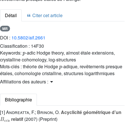
Détail
Citer cet article
MR
DOI :
10.5802/aif.2661
Classification :
14F30
p
Keywords:
-adic Hodge theory, almost étale extensions,
crystalline cohomology, log-structures
p
Mots-clés :
théorie de Hodge
-adique, revêtements presque
étales, cohomologie cristalline, structures logarithmiques
Affiliations des auteurs :
Bibliographie
[1]
Andreatta, F.; Brinon, O.
Acyclicité géométrique d’un
B
cris
relatif
(2007) (Preprint)