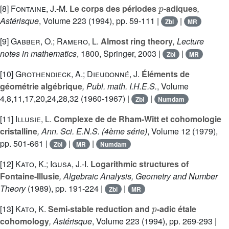
p
[8]
Fontaine, J.-M.
Le corps des périodes
-adiques
,
Astérisque
, Volume 223
(1994), pp. 59-111 |
|
Zbl
MR
[9]
Gabber, O.; Ramero, L.
Almost ring theory
, Lecture
notes in mathematics
, 1800
, Springer, 2003 |
|
Zbl
MR
[10]
Grothendieck, A.; Dieudonné, J.
Éléments de
géométrie algébrique
, Publ. math. I.H.E.S.
, Volume
4,8,11,17,20,24,28,32
(1960-1967) |
|
Zbl
Numdam
[11]
Illusie, L.
Complexe de de Rham-Witt et cohomologie
cristalline
, Ann. Sci. E.N.S. (4ème série)
, Volume 12
(1979),
pp. 501-661 |
|
|
Zbl
MR
Numdam
[12]
Kato, K.; Igusa, J.-I.
Logarithmic structures of
Fontaine-Illusie
, Algebraic Analysis, Geometry and Number
Theory
(1989), pp. 191-224 |
|
Zbl
MR
p
[13]
Kato, K.
Semi-stable reduction and
-adic étale
cohomology
, Astérisque
, Volume 223
(1994), pp. 269-293 |