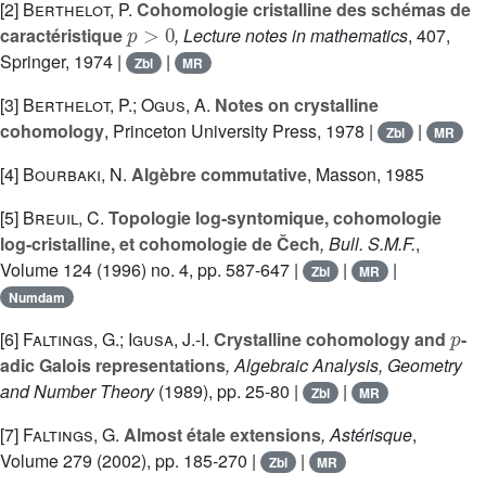
[2]
Berthelot, P.
Cohomologie cristalline des schémas de
p
>
0
caractéristique
, Lecture notes in mathematics
, 407
,
Springer, 1974 |
|
Zbl
MR
[3]
Berthelot, P.; Ogus, A.
Notes on crystalline
cohomology
, Princeton University Press, 1978 |
|
Zbl
MR
[4]
Bourbaki, N.
Algèbre commutative
, Masson, 1985
[5]
Breuil, C.
Topologie log-syntomique, cohomologie
log-cristalline, et cohomologie de Čech
, Bull. S.M.F.
,
Volume 124
(1996) no. 4, pp. 587-647 |
|
|
Zbl
MR
Numdam
p
[6]
Faltings, G.; Igusa, J.-I.
Crystalline cohomology and
-
adic Galois representations
, Algebraic Analysis, Geometry
and Number Theory
(1989), pp. 25-80 |
|
Zbl
MR
[7]
Faltings, G.
Almost étale extensions
, Astérisque
,
Volume 279
(2002), pp. 185-270 |
|
Zbl
MR