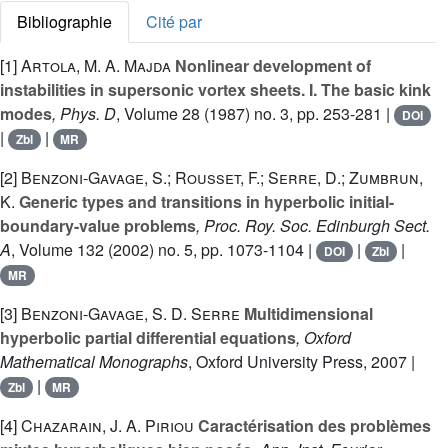
Bibliographie
Cité par
[1]
Artola, M. A. Majda
Nonlinear development of
instabilities in supersonic vortex sheets. I. The basic kink
modes
, Phys. D
, Volume 28
(1987) no. 3, pp. 253-281 |
DOI
|
|
Zbl
MR
[2]
Benzoni-Gavage, S.; Rousset, F.; Serre, D.; Zumbrun,
K.
Generic types and transitions in hyperbolic initial-
boundary-value problems
, Proc. Roy. Soc. Edinburgh Sect.
A
, Volume 132
(2002) no. 5, pp. 1073-1104 |
|
|
DOI
Zbl
MR
[3]
Benzoni-Gavage, S. D. Serre
Multidimensional
hyperbolic partial differential equations
, Oxford
Mathematical Monographs
, Oxford University Press, 2007 |
|
Zbl
MR
[4]
Chazarain, J. A. Piriou
Caractérisation des problèmes