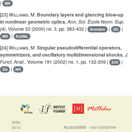
|
MR
[23]
Williams, M.
Boundary layers and glancing blow-up
in nonlinear geometric optics
, Ann. Sci. École Norm. Sup.
(4)
, Volume 33
(2000) no. 3, pp. 383-432 |
|
|
Numdam
Zbl
|
MR
EuDML
[24]
Williams, M.
Singular pseudodifferential operators,
symmetrizers, and oscillatory multidimensional shocks
, J.
Funct. Anal.
, Volume 191
(2002) no. 1, pp. 132-209 |
|
DOI
|
Zbl
MR
ISSN :
Accessibilité - non conforme
0373-