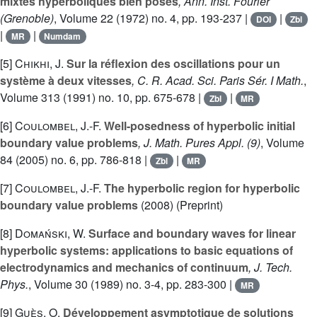
mixtes hyperboliques bien posés
, Ann. Inst. Fourier
(Grenoble)
, Volume 22
(1972) no. 4, pp. 193-237 |
|
DOI
Zbl
|
|
MR
Numdam
[5]
Chikhi, J.
Sur la réflexion des oscillations pour un
système à deux vitesses
, C. R. Acad. Sci. Paris Sér. I Math.
,
Volume 313
(1991) no. 10, pp. 675-678 |
|
Zbl
MR
[6]
Coulombel, J.-F.
Well-posedness of hyperbolic initial
boundary value problems
, J. Math. Pures Appl. (9)
, Volume
84
(2005) no. 6, pp. 786-818 |
|
Zbl
MR
[7]
Coulombel, J.-F.
The hyperbolic region for hyperbolic
boundary value problems
(2008) (Preprint)
[8]
Domański, W.
Surface and boundary waves for linear
hyperbolic systems: applications to basic equations of
electrodynamics and mechanics of continuum
, J. Tech.
Phys.
, Volume 30
(1989) no. 3-4, pp. 283-300 |
MR
[9]
Guès, O.
Développement asymptotique de solutions