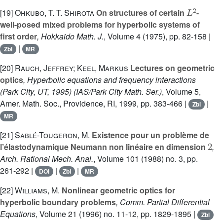
L
2
[19]
Ohkubo, T. T. Shirota
On structures of certain
-
well-posed mixed problems for hyperbolic systems of
first order
, Hokkaido Math. J.
, Volume 4
(1975), pp. 82-158 |
|
Zbl
MR
[20]
Rauch, Jeffrey; Keel, Markus
Lectures on geometric
optics
, Hyperbolic equations and frequency interactions
(Park City, UT, 1995)
(IAS/Park City Math. Ser.)
, Volume 5
,
Amer. Math. Soc., Providence, RI, 1999, pp. 383-466 |
|
Zbl
MR
[21]
Sablé-Tougeron, M.
Existence pour un problème de
2
l’élastodynamique Neumann non linéaire en dimension
,
Arch. Rational Mech. Anal.
, Volume 101
(1988) no. 3, pp.
261-292 |
|
|
DOI
Zbl
MR
[22]
Williams, M.
Nonlinear geometric optics for
hyperbolic boundary problems
, Comm. Partial Differential
Equations
, Volume 21
(1996) no. 11-12, pp. 1829-1895 |
Zbl