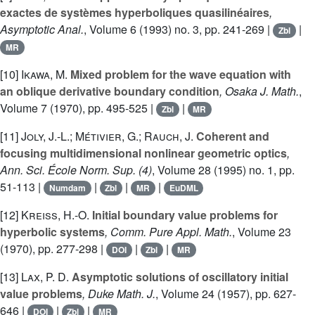
exactes de systèmes hyperboliques quasilinéaires
,
Asymptotic Anal.
, Volume 6
(1993) no. 3, pp. 241-269 |
|
Zbl
MR
[10]
Ikawa, M.
Mixed problem for the wave equation with
an oblique derivative boundary condition
, Osaka J. Math.
,
Volume 7
(1970), pp. 495-525 |
|
Zbl
MR
[11]
Joly, J.-L.; Métivier, G.; Rauch, J.
Coherent and
focusing multidimensional nonlinear geometric optics
,
Ann. Sci. École Norm. Sup. (4)
, Volume 28
(1995) no. 1, pp.
51-113 |
|
|
|
Numdam
Zbl
MR
EuDML
[12]
Kreiss, H.-O.
Initial boundary value problems for
hyperbolic systems
, Comm. Pure Appl. Math.
, Volume 23
(1970), pp. 277-298 |
|
|
DOI
Zbl
MR
[13]
Lax, P. D.
Asymptotic solutions of oscillatory initial
value problems
, Duke Math. J.
, Volume 24
(1957), pp. 627-
646 |
|
|
DOI
Zbl
MR