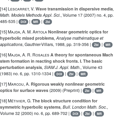
[14]
Lescarret, V.
Wave transmission in dispersive media
,
Math. Models Methods Appl. Sci.
, Volume 17
(2007) no. 4, pp.
485-535 |
|
|
DOI
MR
Zbl
[15]
Majda, A. M. Artola
Nonlinear geometric optics for
hyperbolic mixed problems
, Analyse mathématique et
applications
, Gauthier-Villars, 1988, pp. 319-356 |
|
Zbl
MR
[16]
Majda, A. R. Rosales
A theory for spontaneous Mach
stem formation in reacting shock fronts. I. The basic
perturbation analysis
, SIAM J. Appl. Math.
, Volume 43
(1983) no. 6, pp. 1310-1334 |
|
|
DOI
Zbl
MR
[17]
Marcou, A.
Rigorous weakly nonlinear geometric
optics for surface waves
(2009) (Preprint) |
|
Zbl
MR
[18]
Métivier, G.
The block structure condition for
symmetric hyperbolic systems
, Bull. London Math. Soc.
,
Volume 32
(2000) no. 6, pp. 689-702 |
|
|
DOI
Zbl
MR