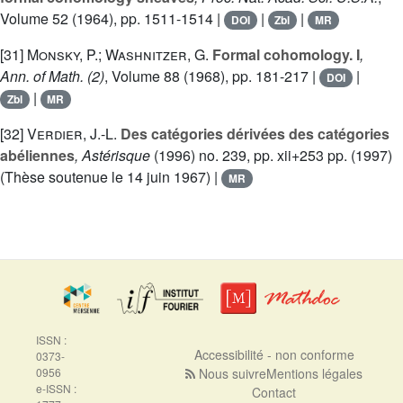
Volume 52
(1964), pp. 1511-1514 |
|
|
DOI
Zbl
MR
[31]
Monsky, P.; Washnitzer, G.
Formal cohomology. I
,
Ann. of Math. (2)
, Volume 88
(1968), pp. 181-217 |
|
DOI
|
Zbl
MR
[32]
Verdier, J.-L.
Des catégories dérivées des catégories
abéliennes
, Astérisque
(1996) no. 239, pp. xii+253 pp. (1997)
(Thèse soutenue le 14 juin 1967) |
MR
ISSN :
Accessibilité - non conforme
0373-
0956
Nous suivre
Mentions légales
e-ISSN :
Contact