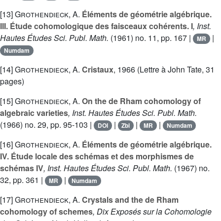
[13]
Grothendieck, A.
Éléments de géométrie algébrique.
III. Étude cohomologique des faisceaux cohérents. I
, Inst.
Hautes Études Sci. Publ. Math.
(1961) no. 11, pp. 167 |
|
MR
Numdam
[14]
Grothendieck, A.
Cristaux
, 1966 (Lettre à John Tate, 31
pages)
[15]
Grothendieck, A.
On the de Rham cohomology of
algebraic varieties
, Inst. Hautes Études Sci. Publ. Math.
(1966) no. 29, pp. 95-103 |
|
|
|
DOI
Zbl
MR
Numdam
[16]
Grothendieck, A.
Éléments de géométrie algébrique.
IV. Étude locale des schémas et des morphismes de
schémas IV
, Inst. Hautes Études Sci. Publ. Math.
(1967) no.
32, pp. 361 |
|
MR
Numdam
[17]
Grothendieck, A.
Crystals and the de Rham
cohomology of schemes
, Dix Exposés sur la Cohomologie