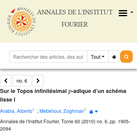
ANNALES DE L'INSTITUT
FOURIER
Tout
no. 6
p
Sur le Topos infinitésimal
-adique d’un schéma
lisse I
1
1
Arabia, Alberto
;
Mebkhout, Zoghman
Annales de l'Institut Fourier, Tome 60 (2010) no. 6, pp. 1905-
2094