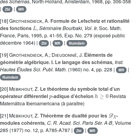
des Schémas
, North-Holland, Amsterdam, 1968, pp. 306-358
|
|
Zbl
MR
[18]
Grothendieck, A.
Formule de Lefschetz et rationalité
L
des fonctions
, Séminaire Bourbaki, Vol. 9
, Soc. Math.
France, Paris, 1995, p. 41-55, Exp. No. 279 (exposé public
décembre 1964) |
|
|
Zbl
MR
Numdam
[19]
Grothendieck, A.; Dieudonné, J.
Éléments de
géométrie algébrique. I. Le langage des schémas
, Inst.
Hautes Études Sci. Publ. Math.
(1960) no. 4, pp. 228 |
|
MR
Numdam
[20]
Mebkhout, Z.
Le théorème du symbole total d’un
p
h
≥
0
opérateur différentiel
-adique d’échelon
Revista
Matemática Iberoamericana (à paraître)
𝒟
X
[21]
Mebkhout, Z.
Théorème de dualité pour les
-
modules cohérents
, C. R. Acad. Sci. Paris Sér. A-B
, Volume
285
(1977) no. 12, p. A785-A787 |
|
Zbl
MR