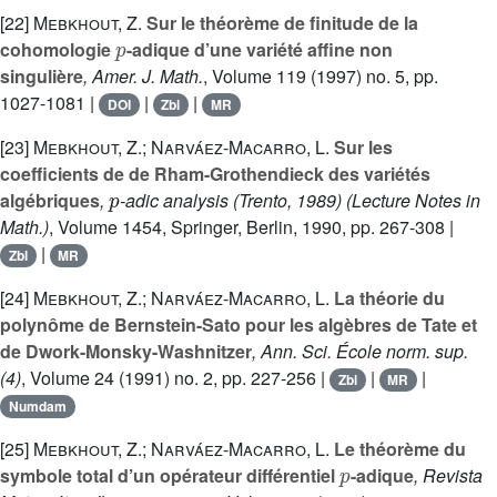
[22]
Mebkhout, Z.
Sur le théorème de finitude de la
p
cohomologie
-adique d’une variété affine non
singulière
, Amer. J. Math.
, Volume 119
(1997) no. 5, pp.
1027-1081 |
|
|
DOI
Zbl
MR
[23]
Mebkhout, Z.; Narváez-Macarro, L.
Sur les
coefficients de de Rham-Grothendieck des variétés
p
algébriques
,
-adic analysis (Trento, 1989)
(Lecture Notes in
Math.)
, Volume 1454
, Springer, Berlin, 1990, pp. 267-308 |
|
Zbl
MR
[24]
Mebkhout, Z.; Narváez-Macarro, L.
La théorie du
polynôme de Bernstein-Sato pour les algèbres de Tate et
de Dwork-Monsky-Washnitzer
, Ann. Sci. École norm. sup.
(4)
, Volume 24
(1991) no. 2, pp. 227-256 |
|
|
Zbl
MR
Numdam
[25]
Mebkhout, Z.; Narváez-Macarro, L.
Le théorème du
p
symbole total d’un opérateur différentiel
-adique
, Revista