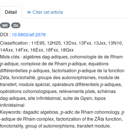
Détail
Citer cet article
MR
Zbl
DOI :
10.5802/aif.2576
Classification :
11E95, 12H25, 13Dxx, 13Fxx, 13Jxx, 13N10,
14Axx, 14Fxx, 16Exx, 18Fxx, 18Gxx
Mots-clés :
algèbres dag-adiques, cohomologie de de Rham
p
p
-adique, complexe de de Rham
-adique, équations
p
p
différentielles
-adiques, factorisation
-adique de la fonction
Zéta, fonctorialité, groupe des automorphismes, module de
p
transfert, module spécial, opérateurs différentiels
-adiques,
opérations cohomologiques, relèvements plats, schémas
dag-adiques, site infinitésimal, suite de Gysin, topos
infinitésimal
p
p
Keywords:
dagadic algebras,
-adic de Rham cohomology,
-adique de Rham complex, factorization of the ZÂta function,
fonctoriality, group of automorphisms, transfert module,
p