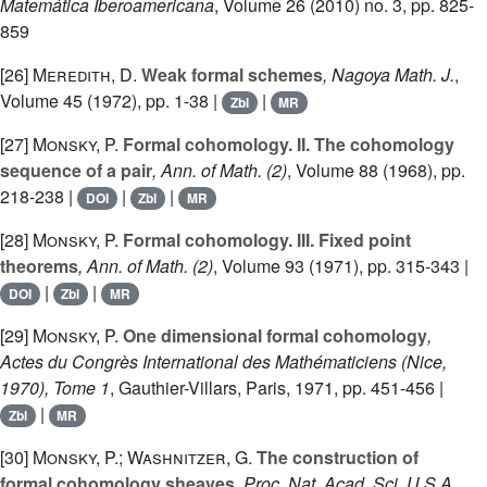
Matemática Iberoamericana
, Volume 26
(2010) no. 3, pp. 825-
859
[26]
Meredith, D.
Weak formal schemes
, Nagoya Math. J.
,
Volume 45
(1972), pp. 1-38 |
|
Zbl
MR
[27]
Monsky, P.
Formal cohomology. II. The cohomology
sequence of a pair
, Ann. of Math. (2)
, Volume 88
(1968), pp.
218-238 |
|
|
DOI
Zbl
MR
[28]
Monsky, P.
Formal cohomology. III. Fixed point
theorems
, Ann. of Math. (2)
, Volume 93
(1971), pp. 315-343 |
|
|
DOI
Zbl
MR
[29]
Monsky, P.
One dimensional formal cohomology
,
Actes du Congrès International des Mathématiciens (Nice,
1970), Tome 1
, Gauthier-Villars, Paris, 1971, pp. 451-456 |
|
Zbl
MR
[30]
Monsky, P.; Washnitzer, G.
The construction of
formal cohomology sheaves
, Proc. Nat. Acad. Sci. U.S.A.
,