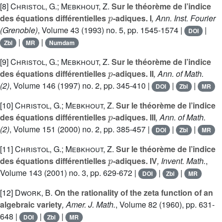
[8]
Christol, G.; Mebkhout, Z.
Sur le théorème de l’indice
p
des équations différentielles
-adiques. I
, Ann. Inst. Fourier
(Grenoble)
, Volume 43
(1993) no. 5, pp. 1545-1574 |
|
DOI
|
|
Zbl
MR
Numdam
[9]
Christol, G.; Mebkhout, Z.
Sur le théorème de l’indice
p
des équations différentielles
-adiques. II
, Ann. of Math.
(2)
, Volume 146
(1997) no. 2, pp. 345-410 |
|
|
DOI
Zbl
MR
[10]
Christol, G.; Mebkhout, Z.
Sur le théorème de l’indice
p
des équations différentielles
-adiques. III
, Ann. of Math.
(2)
, Volume 151
(2000) no. 2, pp. 385-457 |
|
|
DOI
Zbl
MR
[11]
Christol, G.; Mebkhout, Z.
Sur le théorème de l’indice
p
des équations différentielles
-adiques. IV
, Invent. Math.
,
Volume 143
(2001) no. 3, pp. 629-672 |
|
|
DOI
Zbl
MR
[12]
Dwork, B.
On the rationality of the zeta function of an
algebraic variety
, Amer. J. Math.
, Volume 82
(1960), pp. 631-
648 |
|
|
DOI
Zbl
MR