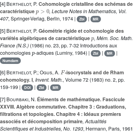
[4]
Berthelot, P.
Cohomologie cristalline des schémas de
p
>
0
caractéristique
, Lecture Notes in Mathematics, Vol.
407
, Springer-Verlag, Berlin, 1974 |
|
Zbl
MR
[5]
Berthelot, P.
Géométrie rigide et cohomologie des
p
variétés algébriques de caractéristique
, Mém. Soc. Math.
France (N.S.)
(1986) no. 23, pp. 7-32 Introductions aux
p
cohomologies
-adiques (Luminy, 1984) |
|
|
Zbl
MR
Numdam
F
[6]
Berthelot, P.; Ogus, A.
-isocrystals and de Rham
cohomology. I
, Invent. Math.
, Volume 72
(1983) no. 2, pp.
159-199 |
|
|
DOI
Zbl
MR
[7]
Bourbaki, N.
Éléments de mathématique. Fascicule
XXVIII. Algèbre commutative. Chapitre 3 : Graduations,
filtrations et topologies. Chapitre 4 : Idéaux premiers
associés et décomposition primaire
, Actualités
Scientifiques et Industrielles, No. 1293
, Hermann, Paris, 1961