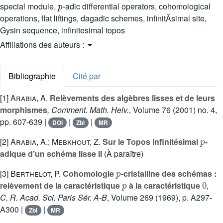
special module,
-adic differential operators, cohomological
operations, flat liftings, dagadic schemes, infinitÂsimal site,
Gysin sequence, infinitesimal topos
Affiliations des auteurs :
Bibliographie
Cité par
[1]
Arabia, A.
Relèvements des algèbres lisses et de leurs
morphismes
, Comment. Math. Helv.
, Volume 76
(2001) no. 4,
pp. 607-639 |
|
|
DOI
Zbl
MR
p
[2]
Arabia, A.; Mebkhout, Z.
Sur le Topos infinitésimal
-
adique d’un schéma lisse II
(À paraître)
p
[3]
Berthelot, P.
Cohomologie
-cristalline des schémas :
p
0
relèvement de la caractéristique
à la caractéristique
,
C. R. Acad. Sci. Paris Sér. A-B
, Volume 269
(1969), p. A297-
A300 |
|
Zbl
MR