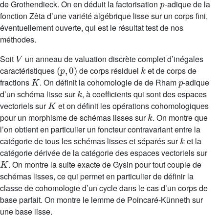
de Grothendieck. On en déduit la factorisation
-adique de la
fonction Zêta d’une variété algébrique lisse sur un corps fini,
éventuellement ouverte, qui est le résultat test de nos
méthodes.
V
Soit
un anneau de valuation discrète complet d’inégales
(
p
,
0
)
k
caractéristiques
de corps résiduel
et de corps de
K
p
fractions
. On définit la cohomologie de de Rham
-adique
k
d’un schéma lisse sur
, à coefficients qui sont des espaces
K
vectoriels sur
et on définit les opérations cohomologiques
k
pour un morphisme de schémas lisses sur
. On montre que
l’on obtient en particulier un foncteur contravariant entre la
k
catégorie de tous les schémas lisses et séparés sur
et la
catégorie dérivée de la catégorie des espaces vectoriels sur
K
. On montre la suite exacte de Gysin pour tout couple de
schémas lisses, ce qui permet en particulier de définir la
classe de cohomologie d’un cycle dans le cas d’un corps de
base parfait. On montre le lemme de Poincaré-Künneth sur
une base lisse.