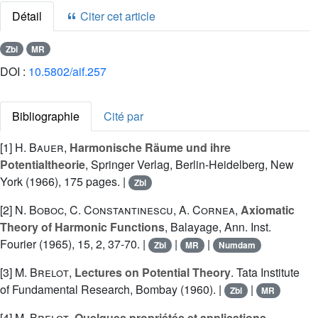
Détail
Citer cet article
Zbl
MR
DOI :
10.5802/aif.257
Bibliographie
Cité par
[1]
H. Bauer
,
Harmonische Räume und ihre
Potentialtheorie
, Springer Verlag, Berlin-Heidelberg, New
York (1966), 175 pages. |
Zbl
[2]
N. Boboc
,
C. Constantinescu
,
A. Cornea
,
Axiomatic
Theory of Harmonic Functions
, Balayage, Ann. Inst.
Fourier (1965), 15, 2, 37-70. |
|
|
Zbl
MR
Numdam
[3]
M. Brelot
,
Lectures on Potential Theory
. Tata Institute
of Fundamental Research, Bombay (1960). |
|
Zbl
MR
[4]
M. Brelot
,
Quelques propriétés et applications