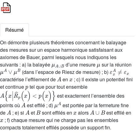
Résumé
On démontre plusieurs théorèmes concernant le balayage
des mesures sur un espace harmonique satisfaisant aux
axiomes de Bauer, parmi lesquels nous indiquons les
μ
A
∪
B
μ
suivants : a) la balayée
d’une mesure
sur la réunion
μ
A
∨
μ
B
ε
x
A
≠
ε
x
(dans l’espace de Riesz de mesure) ; b)
A
x
caractérise l’effilement de
en
; c) il existe un potentiel fini
p
et continue
tel que pour tout ensemble
A
{
x
|
R
^
p
(
x
)
<
p
(
x
)
}
est exactement l’ensemble des
A
μ
A
points où
est effilé ; d)
est portée par la fermeture fine
A
A
B
x
A
∪
B
de
; e) si
et
sont effilés en
alors
est effilé en
x
; f) chaque mesure qui ne charge pas les ensembles
compacts totalement effilés possède un support fin.