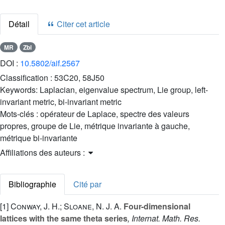
Détail
Citer cet article
MR
Zbl
DOI :
10.5802/aif.2567
Classification :
53C20, 58J50
Keywords:
Laplacian, eigenvalue spectrum, Lie group, left-
invariant metric, bi-invariant metric
Mots-clés :
opérateur de Laplace, spectre des valeurs
propres, groupe de Lie, métrique invariante à gauche,
métrique bi-invariante
Affiliations des auteurs :
Bibliographie
Cité par
[1]
Conway, J. H.; Sloane, N. J. A.
Four-dimensional
lattices with the same theta series
, Internat. Math. Res.