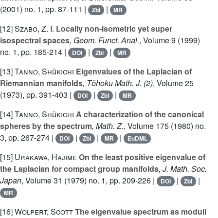
(2001) no. 1, pp. 87-111 |
|
Zbl
MR
[12]
Szabo, Z. I.
Locally non-isometric yet super
isospectral spaces
, Geom. Funct. Anal.
, Volume 9
(1999)
no. 1, pp. 185-214 |
|
|
DOI
Zbl
MR
[13]
Tanno, Shǔkichi
Eigenvalues of the Laplacian of
Riemannian manifolds
, Tǒhoku Math. J. (2)
, Volume 25
(1973), pp. 391-403 |
|
|
DOI
Zbl
MR
[14]
Tanno, Shǔkichi
A characterization of the canonical
spheres by the spectrum
, Math. Z.
, Volume 175
(1980) no.
3, pp. 267-274 |
|
|
|
DOI
Zbl
MR
EuDML
[15]
Urakawa, Hajime
On the least positive eigenvalue of
the Laplacian for compact group manifolds
, J. Math. Soc.
Japan
, Volume 31
(1979) no. 1, pp. 209-226 |
|
|
DOI
Zbl
MR
[16]
Wolpert, Scott
The eigenvalue spectrum as moduli