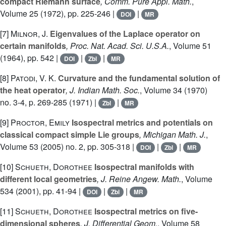
compact Riemann surface
, Comm. Pure Appl. Math.
,
Volume 25
(1972), pp. 225-246 |
|
DOI
MR
[7]
Milnor, J.
Eigenvalues of the Laplace operator on
certain manifolds
, Proc. Nat. Acad. Sci. U.S.A.
, Volume 51
(1964), pp. 542 |
|
|
DOI
Zbl
MR
[8]
Patodi, V. K.
Curvature and the fundamental solution of
the heat operator
, J. Indian Math. Soc.
, Volume 34
(1970)
no. 3-4, p. 269-285 (1971) |
|
Zbl
MR
[9]
Proctor, Emily
Isospectral metrics and potentials on
classical compact simple Lie groups
, Michigan Math. J.
,
Volume 53
(2005) no. 2, pp. 305-318 |
|
|
DOI
Zbl
MR
[10]
Schueth, Dorothee
Isospectral manifolds with
different local geometries
, J. Reine Angew. Math.
, Volume
534
(2001), pp. 41-94 |
|
|
DOI
Zbl
MR
[11]
Schueth, Dorothee
Isospectral metrics on five-
dimensional spheres
, J. Differential Geom.
, Volume 58