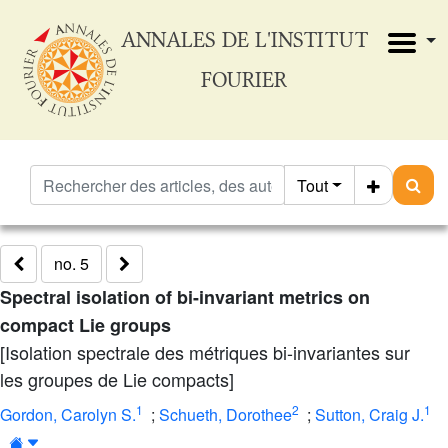
ANNALES DE L'INSTITUT
FOURIER
Tout
no. 5
Spectral isolation of bi-invariant metrics on
compact Lie groups
[Isolation spectrale des métriques bi-invariantes sur
les groupes de Lie compacts]
1
2
1
Gordon, Carolyn S.
;
Schueth, Dorothee
;
Sutton, Craig J.