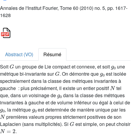
Annales de l'Institut Fourier, Tome 60 (2010) no. 5, pp. 1617-
1628
Abstract (VO)
Résumé
G
g
0
Soit
un groupe de Lie compact et connexe, et soit
une
G
g
0
métrique bi-invariante sur
. On démontre que
est isolée
spectralement dans la classe des métriques invariantes à
N
gauche : plus précisément, il existe un entier positif
tel
g
0
que, dans un voisinage de
dans la classe des métriques
invariantes à gauche et de volume inférieur ou égal à celui de
g
0
g
0
, la métrique
est determinée de manière unique par les
N
premières valeurs propres strictement positives de son
G
Laplacien (sans multiplicités). Si
est simple, on peut choisir
N
=
2
.