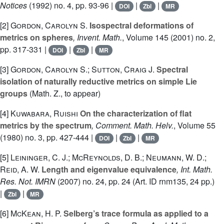
Notices
(1992) no. 4, pp. 93-96 |
|
|
DOI
Zbl
MR
[2]
Gordon, Carolyn S.
Isospectral deformations of
metrics on spheres
, Invent. Math.
, Volume 145
(2001) no. 2,
pp. 317-331 |
|
|
DOI
Zbl
MR
[3]
Gordon, Carolyn S.; Sutton, Craig J.
Spectral
isolation of naturally reductive metrics on simple Lie
groups
(Math. Z., to appear)
[4]
Kuwabara, Ruishi
On the characterization of flat
metrics by the spectrum
, Comment. Math. Helv.
, Volume 55
(1980) no. 3, pp. 427-444 |
|
|
DOI
Zbl
MR
[5]
Leininger, C. J.; McReynolds, D. B.; Neumann, W. D.;
Reid, A. W.
Length and eigenvalue equivalence
, Int. Math.
Res. Not. IMRN
(2007) no. 24, pp. 24 (Art. ID rnm135, 24 pp.)
|
|
Zbl
MR
[6]
McKean, H. P.
Selberg’s trace formula as applied to a