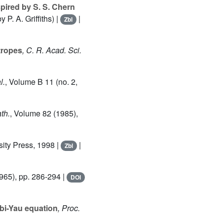
spired by S. S. Chern
P. A. Griffiths) |
|
Zbl
tropes
, C. R. Acad. Sci.
l.
, Volume B 11 (no. 2,
ath.
, Volume 82
(1985),
sity Press, 1998 |
|
Zbl
965), pp. 286-294 |
DOI
bi-Yau equation
, Proc.