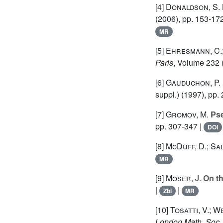
[4]
Donaldson, S. 
(2006), pp. 153-172
MR
[5]
Ehresmann, C.;
Paris
, Volume 232
[6]
Gauduchon, P.
suppl.)
(1997), pp.
[7]
Gromov, M.
Pse
pp. 307-347 |
DOI
[8]
McDuff, D.; Sa
MR
[9]
Moser, J.
On th
|
|
Zbl
MR
[10]
Tosatti, V.; We
London Math. Soc.