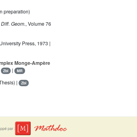
n preparation)
. Diff. Geom.
, Volume 76
University Press, 1973 |
 complex Monge-Ampère
|
|
Zbl
MR
Thesis) |
Zbl
ppé par :