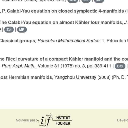
 P.
Calabi-Yau equation on closed symplectic 4-manifolds
(i
he Calabi-Yau equation on almost Kähler four manifolds
, J
9 |
|
Zbl
MR
lassical groups
, Princeton Mathematical Series
, 1
, Princeton 
he Ricci curvature of a compact Kähler manifold and the
. Pure Appl. Math.
, Volume 31
(1978) no. 3, pp. 339-411 |
DOI
ost Hermitian manifolds
, Yangzhou University (2008) (Ph. D. 
Soutenu par :
Dévelo