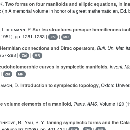
K.
Two forms on four manifolds and elliptic equations, in In
 (in A memorial volume in honor of a great mathematician, Ed. by 
 Libermann, P.
Sur les structures presque hermitiennes iso
(1951), pp. 1281-1283 |
|
Zbl
MR
Hermitian connections and Dirac operators
, Bull. Un. Mat. Ita
 257-288 |
|
Zbl
MR
udoholomorphic curves in symplectic manifolds
, Invent. M
|
|
Zbl
MR
lamon, D.
Introduction to symplectic topology
, Oxford Univer
e volume elements of a manifold
, Trans. AMS
, Volume 120
(1
inkove, B.; Yau, S. Y.
Taming symplectic forms and the Cala
, Volume 97
(2008), pp. 401-424 |
|
|
DOI
Zbl
MR