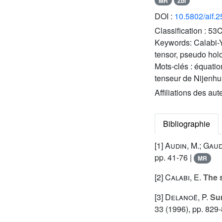
MR
Zbl
DOI :
10.5802/aif.
Classification :
53C
Keywords:
Calabi-Y
tensor, pseudo hol
Mots-clés :
équatio
tenseur de Nijenhu
Affiliations des aut
Bibliographie
[1]
Audin, M.; Gau
pp. 41-76 |
MR
[2]
Calabi, E.
The s
[3]
Delanoë, P.
Sur
33
(1996), pp. 829