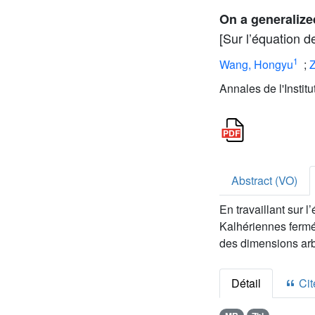
On a generalize
[Sur l’équation d
1
Wang, Hongyu
;
Annales de l'Instit
Abstract (VO)
En travaillant sur
Kalhériennes fermé
des dimensions arbi
Détail
Cite