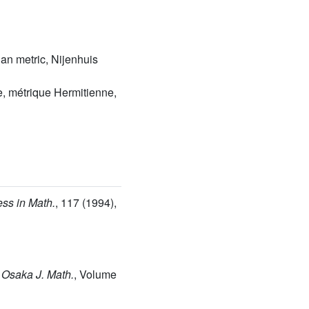
an metric, Nijenhuis
e, métrique Hermitienne,
ess in Math.
, 117
(1994),
, Osaka J. Math.
, Volume