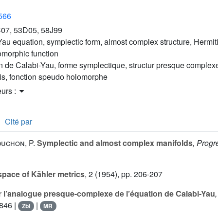
2566
07, 53D05, 58J99
au equation, symplectic form, almost complex structure, Hermiti
omorphic function
n de Calabi-Yau, forme symplectique, structur presque complex
is, fonction speudo holomorphe
eurs :
Cité par
duchon, P.
Symplectic and almost complex manifolds
, Progr
pace of Kähler metrics
, 2
(1954), pp. 206-207
 l’analogue presque-complexe de l’équation de Calabi-Yau
-846 |
|
Zbl
MR