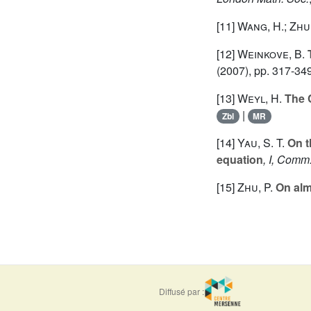
[11]
Wang, H.; Zhu,
[12]
Weinkove, B.
T
(2007), pp. 317-34
[13]
Weyl, H.
The C
|
Zbl
MR
[14]
Yau, S. T.
On t
equation
, I, Comm
[15]
Zhu, P.
On alm
Diffusé par :