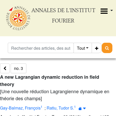
ANNALES DE L'INSTITUT
FOURIER
Tout
no. 3
A new Lagrangian dynamic reduction in field
theory
[Une nouvelle réduction Lagrangienne dynamique en
théorie des champs]
1
1
Gay-Balmaz, François
;
Ratiu, Tudor S.