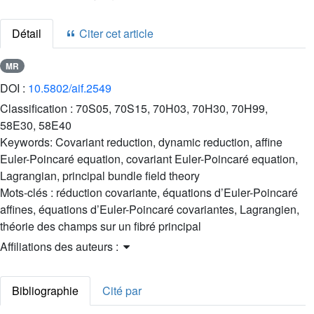
Détail
Citer cet article
MR
DOI :
10.5802/aif.2549
Classification :
70S05, 70S15, 70H03, 70H30, 70H99,
58E30, 58E40
Keywords:
Covariant reduction, dynamic reduction, affine
Euler-Poincaré equation, covariant Euler-Poincaré equation,
Lagrangian, principal bundle field theory
Mots-clés :
réduction covariante, équations d’Euler-Poincaré
affines, équations d’Euler-Poincaré covariantes, Lagrangien,
théorie des champs sur un fibré principal
Affiliations des auteurs :
Bibliographie
Cité par