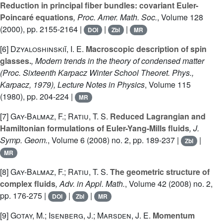
Reduction in principal fiber bundles: covariant Euler-
Poincaré equations
, Proc. Amer. Math. Soc.
, Volume 128
(2000), pp. 2155-2164 |
|
|
DOI
Zbl
MR
[6]
Dzyaloshinskiĭ, I. E.
Macroscopic description of spin
glasses.
, Modern trends in the theory of condensed matter
(Proc. Sixteenth Karpacz Winter School Theoret. Phys.,
Karpacz, 1979), Lecture Notes in Physics
, Volume 115
(1980), pp. 204-224 |
MR
[7]
Gay-Balmaz, F.; Ratiu, T. S.
Reduced Lagrangian and
Hamiltonian formulations of Euler-Yang-Mills fluids
, J.
Symp. Geom.
, Volume 6
(2008) no. 2, pp. 189-237 |
|
Zbl
MR
[8]
Gay-Balmaz, F.; Ratiu, T. S.
The geometric structure of
complex fluids
, Adv. in Appl. Math.
, Volume 42
(2008) no. 2,
pp. 176-275 |
|
|
DOI
Zbl
MR
[9]
Gotay, M.; Isenberg, J.; Marsden, J. E.
Momentum