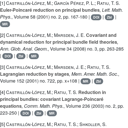
[1]
Castrillón-López, M.; García Pérez, P. L.; Ratiu, T. S.
Euler-Poincaré reduction on principal bundles
, Lett. Math.
Phys.
, Volume 58
(2001) no. 2, pp. 167-180 |
|
|
DOI
Zbl
MR
[2]
Castrillón-López, M.; Marsden, J. E.
Covariant and
dynamical reduction for principal bundle field theories
,
Ann. Glob. Anal. Geom.
, Volume 34
(2008) no. 3, pp. 263-285
|
|
|
DOI
Zbl
MR
[3]
Castrillón-López, M.; Marsden, J. E.; Ratiu, T. S.
Lagrangian reduction by stages
, Mem. Amer. Math. Soc.
,
Volume 152
(2001) no. 722, pp. x+108 |
|
MR
Zbl
[4]
Castrillón-López, M.; Ratiu, T. S.
Reduction in
principal bundles: covariant Lagrange-Poincaré
equations
, Comm. Math. Phys.
, Volume 236
(2003) no. 2, pp.
223-250 |
|
|
DOI
Zbl
MR
[5]
Castrillón-López, M.; Ratiu, T. S.; Shkoller, S.