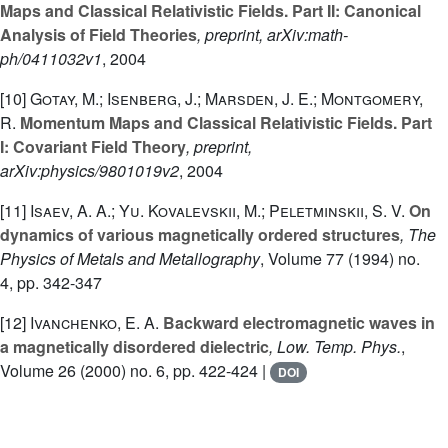
Maps and Classical Relativistic Fields. Part II: Canonical
Analysis of Field Theories
, preprint, arXiv:math-
ph/0411032v1
, 2004
[10]
Gotay, M.; Isenberg, J.; Marsden, J. E.; Montgomery,
R.
Momentum Maps and Classical Relativistic Fields. Part
I: Covariant Field Theory
, preprint,
arXiv:physics/9801019v2
, 2004
[11]
Isaev, A. A.; Yu. Kovalevskii, M.; Peletminskii, S. V.
On
dynamics of various magnetically ordered structures
, The
Physics of Metals and Metallography
, Volume 77
(1994) no.
4, pp. 342-347
[12]
Ivanchenko, E. A.
Backward electromagnetic waves in
a magnetically disordered dielectric
, Low. Temp. Phys.
,
Volume 26
(2000) no. 6, pp. 422-424 |
DOI