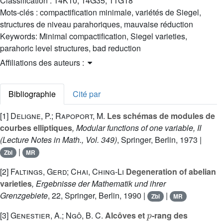
Classification :
14K10, 14G35, 11G18
Mots-clés :
compactification minimale, variétés de Siegel,
structures de niveau parahoriques, mauvaise réduction
Keywords:
Minimal compactification, Siegel varieties,
parahoric level structures, bad reduction
Affiliations des auteurs :
Bibliographie
Cité par
[1]
Deligne, P.; Rapoport, M.
Les schémas de modules de
courbes elliptiques
, Modular functions of one variable, II
(Lecture Notes in Math., Vol. 349)
, Springer, Berlin, 1973 |
|
Zbl
MR
[2]
Faltings, Gerd; Chai, Ching-Li
Degeneration of abelian
varieties
, Ergebnisse der Mathematik und ihrer
Grenzgebiete
, 22
, Springer, Berlin, 1990 |
|
Zbl
MR
p
[3]
Genestier, A.; Ngô, B. C.
Alcôves et
-rang des