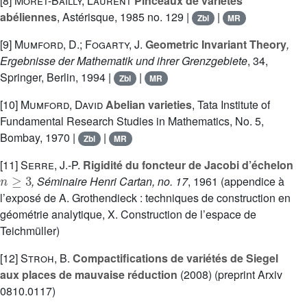
[8]
Moret-Bailly, Laurent
Pinceaux de variétés
abéliennes
, Astérisque, 1985 no. 129 |
|
Zbl
MR
[9]
Mumford, D.; Fogarty, J.
Geometric Invariant Theory
,
Ergebnisse der Mathematik und ihrer Grenzgebiete
, 34
,
Springer, Berlin, 1994 |
|
Zbl
MR
[10]
Mumford, David
Abelian varieties
, Tata Institute of
Fundamental Research Studies in Mathematics, No. 5,
Bombay, 1970 |
|
Zbl
MR
[11]
Serre, J.-P.
Rigidité du foncteur de Jacobi d’échelon
n
≥
3
, Séminaire Henri Cartan, no. 17
, 1961 (appendice à
l’exposé de A. Grothendieck : techniques de construction en
géométrie analytique, X. Construction de l’espace de
Teichmüller)
[12]
Stroh, B.
Compactifications de variétés de Siegel
aux places de mauvaise réduction
(2008) (preprint Arxiv
0810.0117)