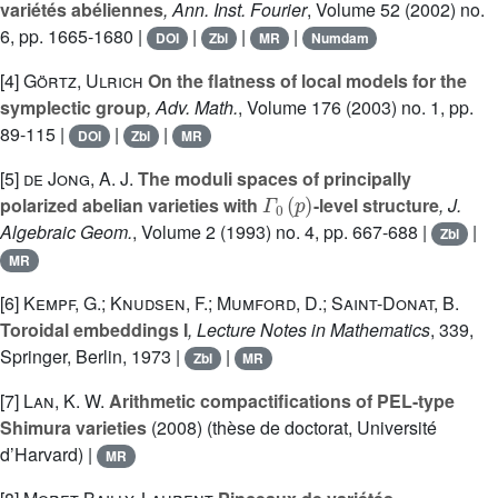
variétés abéliennes
, Ann. Inst. Fourier
, Volume 52
(2002) no.
6, pp. 1665-1680 |
|
|
|
DOI
Zbl
MR
Numdam
[4]
Görtz, Ulrich
On the flatness of local models for the
symplectic group
, Adv. Math.
, Volume 176
(2003) no. 1, pp.
89-115 |
|
|
DOI
Zbl
MR
[5]
de Jong, A. J.
The moduli spaces of principally
Γ
0
(
p
)
polarized abelian varieties with
-level structure
, J.
Algebraic Geom.
, Volume 2
(1993) no. 4, pp. 667-688 |
|
Zbl
MR
[6]
Kempf, G.; Knudsen, F.; Mumford, D.; Saint-Donat, B.
Toroidal embeddings I
, Lecture Notes in Mathematics
, 339
,
Springer, Berlin, 1973 |
|
Zbl
MR
[7]
Lan, K. W.
Arithmetic compactifications of PEL-type
Shimura varieties
(2008) (thèse de doctorat, Université
d’Harvard) |
MR