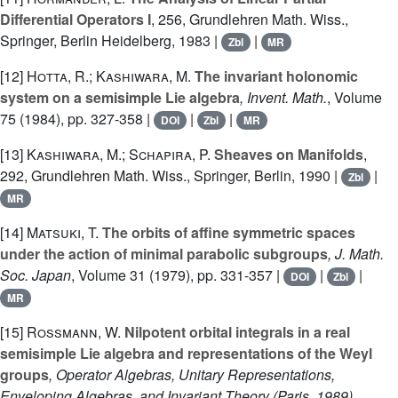
Differential Operators I
, 256
, Grundlehren Math. Wiss.,
Springer, Berlin Heidelberg, 1983 |
|
Zbl
MR
[12]
Hotta, R.; Kashiwara, M.
The invariant holonomic
system on a semisimple Lie algebra
, Invent. Math.
, Volume
75
(1984), pp. 327-358 |
|
|
DOI
Zbl
MR
[13]
Kashiwara, M.; Schapira, P.
Sheaves on Manifolds
,
292
, Grundlehren Math. Wiss., Springer, Berlin, 1990 |
|
Zbl
MR
[14]
Matsuki, T.
The orbits of affine symmetric spaces
under the action of minimal parabolic subgroups
, J. Math.
Soc. Japan
, Volume 31
(1979), pp. 331-357 |
|
|
DOI
Zbl
MR
[15]
Rossmann, W.
Nilpotent orbital integrals in a real
semisimple Lie algebra and representations of the Weyl
groups
, Operator Algebras, Unitary Representations,
Enveloping Algebras, and Invariant Theory (Paris, 1989)