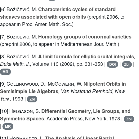
[6]
Božičević, M.
Characteristic cycles of standard
sheaves associated with open orbits
(preprint 2006, to
appear in Proc. Amer. Math. Soc.)
[7]
Božičević, M.
Homology groups of conormal varieties
(preprint 2006, to appear in Mediterranean Jour. Math.)
[8]
Božičević, M.
A limit formula for elliptic orbital integrals
,
Duke Math. J.
, Volume 113
(2002), pp. 331-353 |
|
|
DOI
Zbl
MR
[9]
Collingwood, D.; McGowern, W.
Nilpotent Orbits in
Semisimple Lie Algebras
, Van Nostrand Reinhold, New
York
, 1993 |
Zbl
[10]
Helgason, S.
Differential Geometry, Lie Groups, and
Symmetric Spaces
, Academic Press, New York, 1978 |
Zbl
|
MR
[11]
Hörmander, L.
The Analysis of Linear Partial