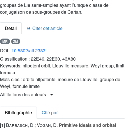
groupes de Lie semi-simples ayant l’unique classe de
conjugaison de sous-groupes de Cartan.
Détail
Citer cet article
MR
Zbl
DOI :
10.5802/aif.2383
Classification :
22E46, 22E30, 43A80
Keywords:
nilpotent orbit, Liouville measure, Weyl group, limit
formula
Mots-clés :
orbite nilpotente, mesure de Liouville, groupe de
Weyl, formule limite
Affiliations des auteurs :
Bibliographie
Cité par
[1]
Barbasch, D.; Vogan, D.
Primitive ideals and orbital