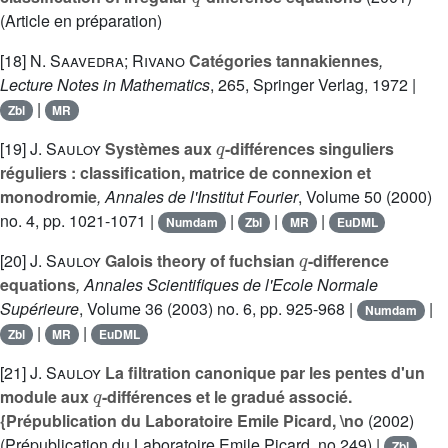
(Article en préparation)
[18]
N. Saavedra; Rivano
Catégories tannakiennes
,
Lecture Notes in Mathematics
, 265
, Springer Verlag, 1972 |
|
Zbl
MR
q
[19]
J. Sauloy
Systèmes aux
-différences singuliers
réguliers : classification, matrice de connexion et
monodromie
, Annales de l'Institut Fourier
, Volume 50
(2000)
no. 4, pp. 1021-1071 |
|
|
|
Numdam
Zbl
MR
EuDML
q
[20]
J. Sauloy
Galois theory of fuchsian
-difference
equations
, Annales Scientifiques de l'Ecole Normale
Supérieure
, Volume 36
(2003) no. 6, pp. 925-968 |
|
Numdam
|
|
Zbl
MR
EuDML
[21]
J. Sauloy
La filtration canonique par les pentes d'un
q
module aux
-différences et le gradué associé.
{Prépublication du Laboratoire Emile Picard, \no
(2002)
(Prépublication du Laboratoire Emile Picard, no 249) |
Zbl