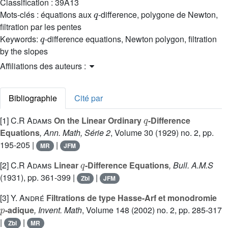
Classification :
39A13
q
Mots-clés :
équations aux
-difference, polygone de Newton,
filtration par les pentes
q
Keywords:
-difference equations, Newton polygon, filtration
by the slopes
Affiliations des auteurs :
Bibliographie
Cité par
q
[1]
C.R Adams
On the Linear Ordinary
-Difference
Equations
, Ann. Math, Série 2
, Volume 30
(1929) no. 2, pp.
195-205 |
|
MR
JFM
q
[2]
C.R Adams
Linear
-Difference Equations
, Bull. A.M.S
(1931), pp. 361-399 |
|
Zbl
JFM
[3]
Y. André
Filtrations de type Hasse-Arf et monodromie
p
-adique
, Invent. Math
, Volume 148
(2002) no. 2, pp. 285-317
|
|
Zbl
MR