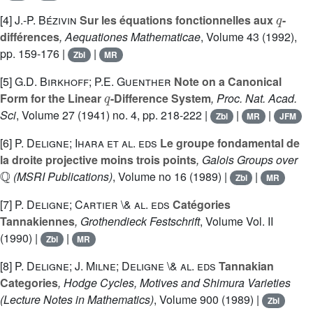
q
[4]
J.-P. Bézivin
Sur les équations fonctionnelles aux
-
différences
, Aequationes Mathematicae
, Volume 43
(1992),
pp. 159-176 |
|
Zbl
MR
[5]
G.D. Birkhoff; P.E. Guenther
Note on a Canonical
q
Form for the Linear
-Difference System
, Proc. Nat. Acad.
Sci
, Volume 27
(1941) no. 4, pp. 218-222 |
|
|
Zbl
MR
JFM
[6]
P. Deligne; Ihara et al. eds
Le groupe fondamental de
la droite projective moins trois points
, Galois Groups over
ℚ
(MSRI Publications)
, Volume no 16
(1989) |
|
Zbl
MR
[7]
P. Deligne; Cartier \& al. eds
Catégories
Tannakiennes
, Grothendieck Festschrift
, Volume Vol. II
(1990) |
|
Zbl
MR
[8]
P. Deligne; J. Milne; Deligne \& al. eds
Tannakian
Categories
, Hodge Cycles, Motives and Shimura Varieties
(Lecture Notes in Mathematics)
, Volume 900
(1989) |
Zbl