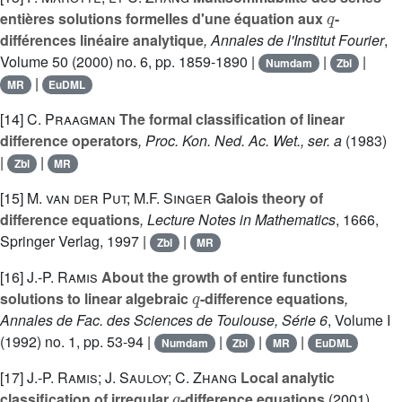
q
entières solutions formelles d'une équation aux
-
différences linéaire analytique
, Annales de l'Institut Fourier
,
Volume 50
(2000) no. 6, pp. 1859-1890 |
|
|
Numdam
Zbl
|
MR
EuDML
[14]
C. Praagman
The formal classification of linear
difference operators
, Proc. Kon. Ned. Ac. Wet., ser. a
(1983)
|
|
Zbl
MR
[15]
M. van der Put; M.F. Singer
Galois theory of
difference equations
, Lecture Notes in Mathematics
, 1666
,
Springer Verlag, 1997 |
|
Zbl
MR
[16]
J.-P. Ramis
About the growth of entire functions
q
solutions to linear algebraic
-difference equations
,
Annales de Fac. des Sciences de Toulouse, Série 6
, Volume I
(1992) no. 1, pp. 53-94 |
|
|
|
Numdam
Zbl
MR
EuDML
[17]
J.-P. Ramis; J. Sauloy; C. Zhang
Local analytic
q
classification of irregular
-difference equations
(2001)