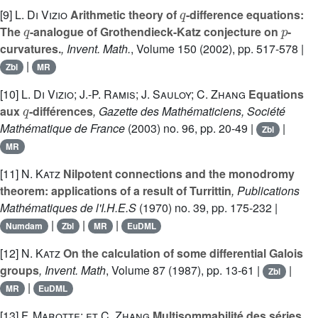
q
[9]
L. Di Vizio
Arithmetic theory of
-difference equations:
q
p
The
-analogue of Grothendieck-Katz conjecture on
-
curvatures.
, Invent. Math.
, Volume 150
(2002), pp. 517-578 |
|
Zbl
MR
[10]
L. Di Vizio; J.-P. Ramis; J. Sauloy; C. Zhang
Equations
q
aux
-différences
, Gazette des Mathématiciens, Société
Mathématique de France
(2003) no. 96, pp. 20-49 |
|
Zbl
MR
[11]
N. Katz
Nilpotent connections and the monodromy
theorem: applications of a result of Turrittin
, Publications
Mathématiques de l'I.H.E.S
(1970) no. 39, pp. 175-232 |
|
|
|
Numdam
Zbl
MR
EuDML
[12]
N. Katz
On the calculation of some differential Galois
groups
, Invent. Math
, Volume 87
(1987), pp. 13-61 |
|
Zbl
|
MR
EuDML
[13]
F. Marotte; et C. Zhang
Multisommabilité des séries