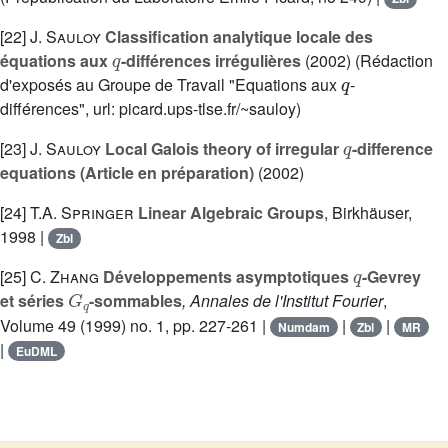
[22]
J. Sauloy
Classification analytique locale des
q
équations aux
-différences irrégulières
(2002) (Rédaction
q
d'exposés au Groupe de Travail "Equations aux
-
différences", url: picard.ups-tlse.fr/~sauloy)
q
[23]
J. Sauloy
Local Galois theory of irregular
-difference
equations (Article en préparation)
(2002)
[24]
T.A. Springer
Linear Algebraic Groups
, Birkhäuser,
1998 |
Zbl
q
[25]
C. Zhang
Développements asymptotiques
-Gevrey
G
q
et séries
-sommables
, Annales de l'Institut Fourier
,
Volume 49
(1999) no. 1, pp. 227-261 |
|
|
Numdam
Zbl
MR
|
EuDML