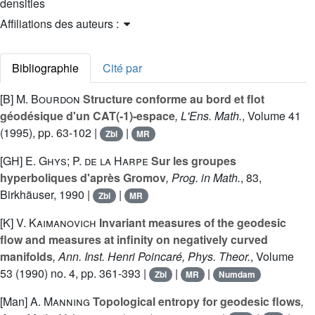
densities
Affiliations des auteurs :
Bibliographie
Cité par
[B]
M. Bourdon
Structure conforme au bord et flot
géodésique d'un CAT(-1)-espace
, L'Ens. Math.
, Volume 41
(1995), pp. 63-102 |
|
Zbl
MR
[GH]
E. Ghys; P. de la Harpe
Sur les groupes
hyperboliques d'après Gromov
, Prog. in Math.
, 83
,
Birkhäuser, 1990 |
|
Zbl
MR
[K]
V. Kaimanovich
Invariant measures of the geodesic
flow and measures at infinity on negatively curved
manifolds
, Ann. Inst. Henri Poincaré, Phys. Theor.
, Volume
53
(1990) no. 4, pp. 361-393 |
|
|
Zbl
MR
Numdam
[Man]
A. Manning
Topological entropy for geodesic flows
,