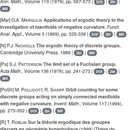
Ann. Math.
, Volume 110
(1979), pp. 567-573 |
|
|
DOI
Zbl
MR
[Mar]
G.A. Margulis
Applications of ergodic theory to the
investigation of manifolds of negative curvature
, Funct.
Anal. Appl.
, Volume 3
(1969), pp. 335-336 |
|
|
DOI
Zbl
MR
[N]
P.J. Nicholls
The ergodic theory of discrete groups
,
Cambridge University Press, 1989 |
|
Zbl
MR
[Pa]
S.J. Patterson
The limit set of a Fuchsian group
,
Acta Math.
, Volume 136
(1976), pp. 241-273 |
|
|
DOI
Zbl
MR
[PoSh]
M. Pollicott; R. Sharp
Orbit counting for some
discrete groups acting on simply connected manifolds
with negative curvature
, Invent. Math.
, Volume 117
(1994),
pp. 275-302 |
|
|
DOI
Zbl
MR
[R]
T. Roblin
Sur la théorie ergodique des groupes
discrets en géométrie hyperbolique
(1999) (Thèse de