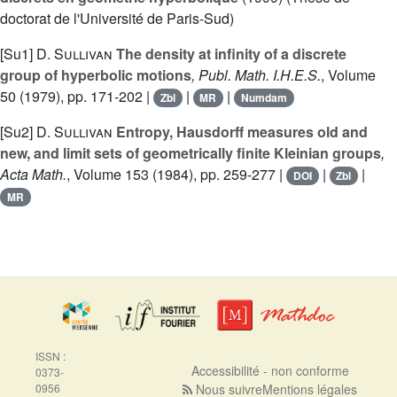
doctorat de l'Université de Paris-Sud)
[Su1]
D. Sullivan
The density at infinity of a discrete
group of hyperbolic motions
, Publ. Math. I.H.E.S.
, Volume
50
(1979), pp. 171-202 |
|
|
Zbl
MR
Numdam
[Su2]
D. Sullivan
Entropy, Hausdorff measures old and
new, and limit sets of geometrically finite Kleinian groups
,
Acta Math.
, Volume 153
(1984), pp. 259-277 |
|
|
DOI
Zbl
MR
ISSN :
Accessibilité - non conforme
0373-
0956
Nous suivre
Mentions légales