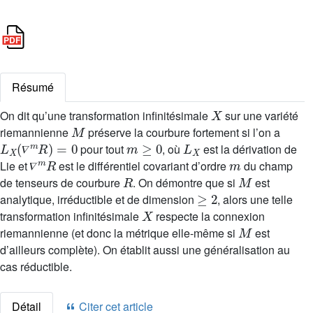
Résumé
X
On dit qu’une transformation infinitésimale
sur une variété
M
riemannienne
préserve la courbure fortement si l’on a
L
X
(
∇
m
R
)
=
0
m
≥
0
L
X
pour tout
, où
est la dérivation de
∇
m
R
m
𝛻
Lie et
est le différentiel covariant d’ordre
du champ
R
M
𝛻
de tenseurs de courbure
. On démontre que si
est
≥
2
analytique, irréductible et de dimension
, alors une telle
X
transformation infinitésimale
respecte la connexion
M
riemannienne (et donc la métrique elle-même si
est
d’ailleurs complète). On établit aussi une généralisation au
cas réductible.
Détail
Citer cet article