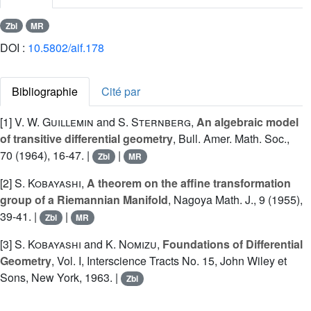
Zbl
MR
DOI :
10.5802/aif.178
Bibliographie
Cité par
[1]
V. W. Guillemin
and
S. Sternberg
,
An algebraic model
of transitive differential geometry
, Bull. Amer. Math. Soc.,
70 (1964), 16-47. |
|
Zbl
MR
[2]
S. Kobayashi
,
A theorem on the affine transformation
group of a Riemannian Manifold
, Nagoya Math. J., 9 (1955),
39-41. |
|
Zbl
MR
[3]
S. Kobayashi
and
K. Nomizu
,
Foundations of Differential
Geometry
, Vol. I, Interscience Tracts No. 15, John Wiley et
Sons, New York, 1963. |
Zbl