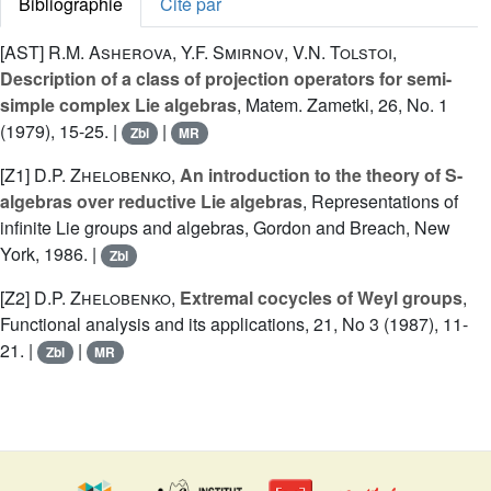
Bibliographie
Cité par
[AST]
R.M. Asherova
,
Y.F. Smirnov
,
V.N. Tolstoi
,
Description of a class of projection operators for semi-
simple complex Lie algebras
, Matem. Zametki, 26, No. 1
(1979), 15-25. |
|
Zbl
MR
[Z1]
D.P. Zhelobenko
,
An introduction to the theory of S-
algebras over reductive Lie algebras
, Representations of
infinite Lie groups and algebras, Gordon and Breach, New
York, 1986. |
Zbl
[Z2]
D.P. Zhelobenko
,
Extremal cocycles of Weyl groups
,
Functional analysis and its applications, 21, No 3 (1987), 11-
21. |
|
Zbl
MR