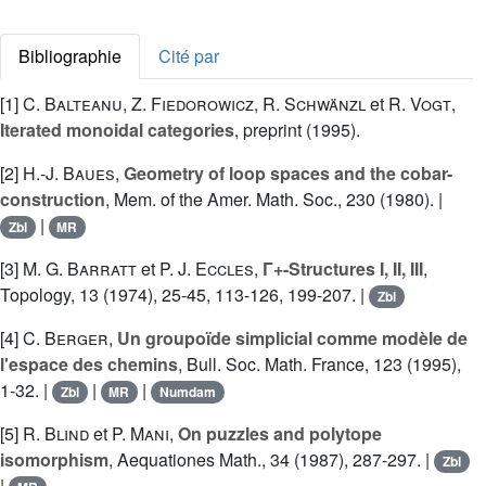
Bibliographie
Cité par
[1]
C. Balteanu
,
Z. Fiedorowicz
,
R. Schwänzl
et
R. Vogt
,
Iterated monoidal categories
, preprint (1995).
[2]
H.-J. Baues
,
Geometry of loop spaces and the cobar-
construction
, Mem. of the Amer. Math. Soc., 230 (1980). |
|
Zbl
MR
[3]
M. G. Barratt
et
P. J. Eccles
,
Γ+-Structures I, II, III
,
Topology, 13 (1974), 25-45, 113-126, 199-207. |
Zbl
[4]
C. Berger
,
Un groupoïde simplicial comme modèle de
l'espace des chemins
, Bull. Soc. Math. France, 123 (1995),
1-32. |
|
|
Zbl
MR
Numdam
[5]
R. Blind
et
P. Mani
,
On puzzles and polytope
isomorphism
, Aequationes Math., 34 (1987), 287-297. |
Zbl
|