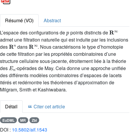
Résumé (VO)
Abstract
p
R
∞
L’espace des configurations de
points distincts de
admet une filtration naturelle qui est induite par les inclusions
R
n
R
∞
des
dans
. Nous caractérisons le type d’homotopie
de cette filtration par les propriétés combinatoires d’une
structure cellulaire sous-jacente, étroitement liée à la théorie
E
n
des
-opérades de May. Cela donne une approche unifiée
des différents modèles combinatoires d’espaces de lacets
itérés et redémontre les théorèmes d’approximation de
Milgram, Smith et Kashiwabara.
Détail
Citer cet article
EuDML
MR
Zbl
DOI :
10.5802/aif.1543