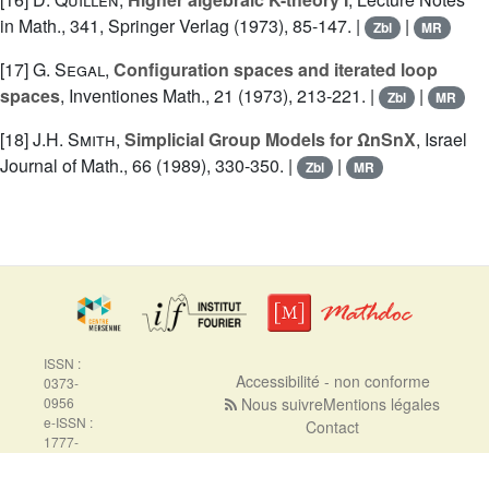
in Math., 341, Springer Verlag (1973), 85-147. |
|
Zbl
MR
[17]
G. Segal
,
Configuration spaces and iterated loop
spaces
, Inventiones Math., 21 (1973), 213-221. |
|
Zbl
MR
[18]
J.H. Smith
,
Simplicial Group Models for ΩnSnX
, Israel
Journal of Math., 66 (1989), 330-350. |
|
Zbl
MR
ISSN :
Accessibilité - non conforme
0373-
0956
Nous suivre
Mentions légales
e-ISSN :
Contact
1777-
5310