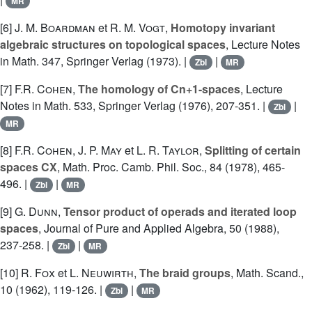
MR
[6]
J. M. Boardman
et
R. M. Vogt
,
Homotopy invariant
algebraic structures on topological spaces
, Lecture Notes
in Math. 347, Springer Verlag (1973). |
|
Zbl
MR
[7]
F.R. Cohen
,
The homology of Cn+1-spaces
, Lecture
Notes in Math. 533, Springer Verlag (1976), 207-351. |
|
Zbl
MR
[8]
F.R. Cohen
,
J. P. May
et
L. R. Taylor
,
Splitting of certain
spaces CX
, Math. Proc. Camb. Phil. Soc., 84 (1978), 465-
496. |
|
Zbl
MR
[9]
G. Dunn
,
Tensor product of operads and iterated loop
spaces
, Journal of Pure and Applied Algebra, 50 (1988),
237-258. |
|
Zbl
MR
[10]
R. Fox
et
L. Neuwirth
,
The braid groups
, Math. Scand.,
10 (1962), 119-126. |
|
Zbl
MR