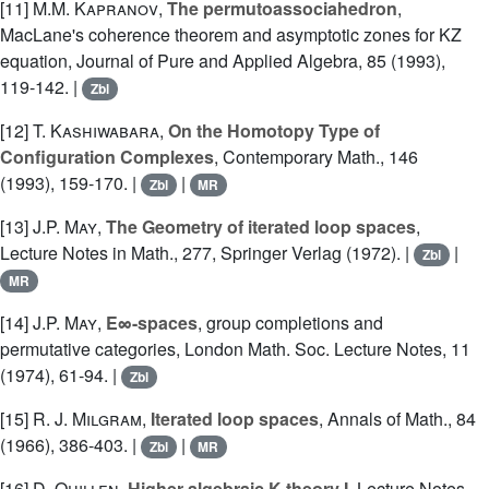
[11]
M.M. Kapranov
,
The permutoassociahedron
,
MacLane's coherence theorem and asymptotic zones for KZ
equation, Journal of Pure and Applied Algebra, 85 (1993),
119-142. |
Zbl
[12]
T. Kashiwabara
,
On the Homotopy Type of
Configuration Complexes
, Contemporary Math., 146
(1993), 159-170. |
|
Zbl
MR
[13]
J.P. May
,
The Geometry of iterated loop spaces
,
Lecture Notes in Math., 277, Springer Verlag (1972). |
|
Zbl
MR
[14]
J.P. May
,
E∞-spaces
, group completions and
permutative categories, London Math. Soc. Lecture Notes, 11
(1974), 61-94. |
Zbl
[15]
R. J. Milgram
,
Iterated loop spaces
, Annals of Math., 84
(1966), 386-403. |
|
Zbl
MR
[16]
D. Quillen
,
Higher algebraic K-theory I
, Lecture Notes