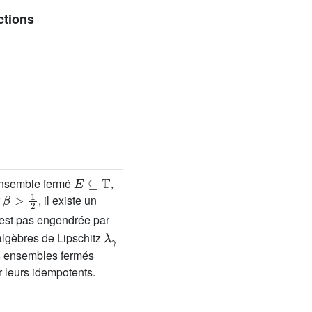
ctions
E
⊆
𝕋
ensemble fermé
,
β
>
1
2
r
, il existe un
est pas engendrée par
λ
γ
 algèbres de Lipschitz
es ensembles fermés
 leurs idempotents.