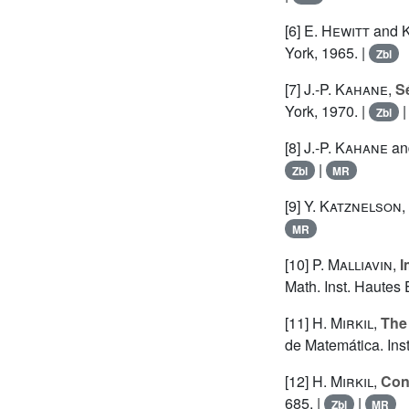
[6]
E. Hewitt
and
York, 1965. |
Zbl
[7]
J.-P. Kahane
,
S
York, 1970. |
Zbl
[8]
J.-P. Kahane
a
|
Zbl
MR
[9]
Y. Katznelson
,
MR
[10]
P. Malliavin
,
I
Math. Inst. Hautes 
[11]
H. Mirkil
,
The
de Matemática. Inst
[12]
H. Mirkil
,
Cont
685. |
|
Zbl
MR