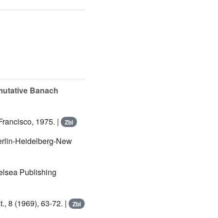
utative Banach
rancisco, 1975. |
Zbl
Berlin-Heidelberg-New
elsea Publishing
t., 8 (1969), 63-72. |
Zbl