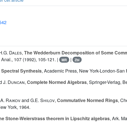
1542
H.G. Dales
,
The Wedderburn Decomposition of Some Comm
t. Anal., 107 (1992), 105-121. |
|
MR
Zbl
,
Spectral Synthesis
, Academic Press, New York-London-San F
d
J. Duncan
,
Complete Normed Algebras
, Springer-Verlag, 
.A. Raikov
and
G.E. Shilov
,
Commutative Normed Rings
, Ch
ew York, 1964.
he Stone-Weierstrass theorem in Lipschitz algebras
, Ark. Ma