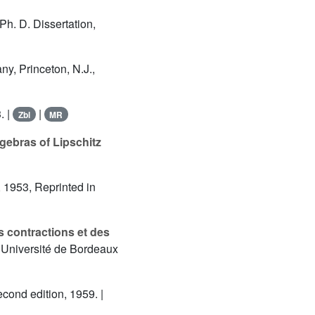
 Ph. D. Dissertation,
y, Princeton, N.J.,
. |
|
Zbl
MR
lgebras of Lipschitz
, 1953, Reprinted in
s contractions et des
, Université de Bordeaux
cond edition, 1959. |