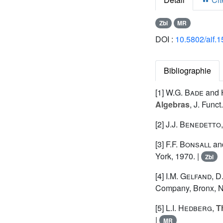
Zbl
MR
DOI :
10.5802/aif.
Bibliographie
[1]
W.G. Bade
and
Algebras
, J. Func
[2]
J.J. Benedetto
[3]
F.F. Bonsall
an
York, 1970. |
Zbl
[4]
I.M. Gelfand
,
D
Company, Bronx, N
[5]
L.I. Hedberg
,
T
|
MR