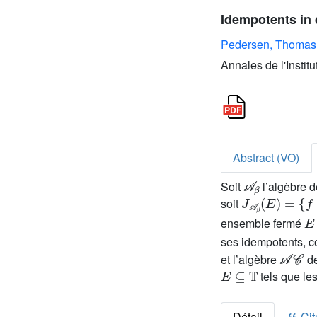
Idempotents in 
Pedersen, Thomas 
Annales de l'Instit
Abstract (VO)
𝒜
β
Soit
l’algèbre d
J
𝒜
β
(
E
)
=
{
f
∈

soit
E
ensemble fermé
ses idempotents, co
𝒜
𝒞
et l’algèbre
de
E
⊆
𝕋
tels que les
Détail
Cite