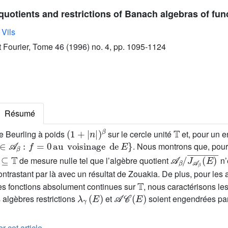
quotients and restrictions of Banach algebras of fun
Vils
ut Fourier, Tome 46 (1996) no. 4, pp. 1095-1124
Résumé
(
1
+
|
n
|
)
β
𝕋
e Beurling à poids
sur le cercle unité
et, pour un 

β
:
f
=
0
au
voisinage
de
E
}
. Nous montrons que, pou
⊆
𝕋
𝒜
β
/
J
𝒜
β
(
E
)
¯
de mesure nulle tel que l’algèbre quotient
n’
ntrastant par là avec un résultat de Zouakia. De plus, pour les
𝕋
s fonctions absolument continues sur
, nous caractérisons l
λ
γ
(
E
)
𝒜
𝒞
(
E
)
 algèbres restrictions
et
soient engendrées par
r cet article