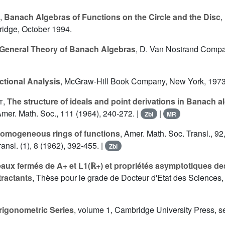
,
Banach Algebras of Functions on the Circle and the Disc
,
ridge, October 1994.
General Theory of Banach Algebras
, D. Van Nostrand Compan
ctional Analysis
, McGraw-Hill Book Company, New York, 1973
t
,
The structure of ideals and point derivations in Banach a
Amer. Math. Soc., 111 (1964), 240-272. |
|
Zbl
MR
omogeneous rings of functions
, Amer. Math. Soc. Transl., 92
ansl. (1), 8 (1962), 392-455. |
Zbl
éaux fermés de A+ et L1(ℝ+) et propriétés asymptotiques de
ractants
, Thèse pour le grade de Docteur d'Etat des Sciences
rigonometric Series
, volume 1, Cambridge University Press, se