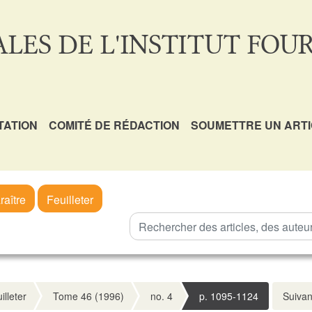
LES DE L'INSTITUT FOUR
TATION
COMITÉ DE RÉDACTION
SOUMETTRE UN ART
raître
Feuilleter
illeter
Tome 46 (1996)
no. 4
p. 1095-1124
Suivan