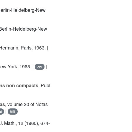
 Berlin-Heidelberg-New
, Berlin-Heidelberg-New
 Hermann, Paris, 1963. |
New York, 1968. |
|
Zbl
iens non compacts
, Publ.
ras
, volume 20 of Notas
|
bl
MR
J. Math., 12 (1960), 674-