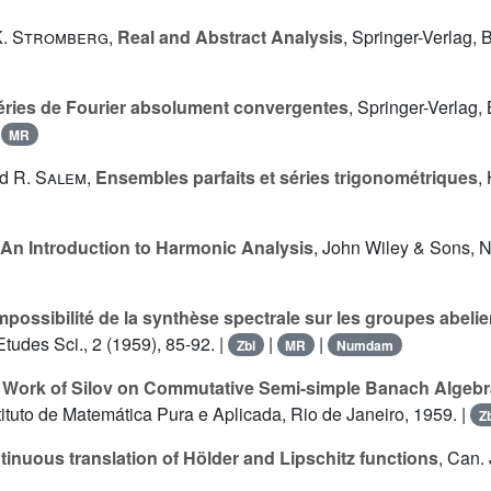
K. Stromberg
,
Real and Abstract Analysis
, Springer-Verlag,
éries de Fourier absolument convergentes
, Springer-Verlag
|
MR
nd
R. Salem
,
Ensembles parfaits et séries trigonométriques
,
An Introduction to Harmonic Analysis
, John Wiley & Sons, 
mpossibilité de la synthèse spectrale sur les groupes abel
Etudes Sci., 2 (1959), 85-92. |
|
|
Zbl
MR
Numdam
 Work of Silov on Commutative Semi-simple Banach Algeb
ituto de Matemática Pura e Aplicada, Rio de Janeiro, 1959. |
Z
inuous translation of Hölder and Lipschitz functions
, Can. 