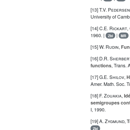
[13]
T.V. Pedersen
University of Camb
[14]
C.E. Rickart
,
1960. |
|
Zbl
MR
[15]
W. Rudin
,
Fun
[16]
D.R. Sherber
functions
, Trans. 
[17]
G.E. Shilov
,
H
Amer. Math. Soc. Tr
[18]
F. Zouakia
,
Id
semigroupes cont
I, 1990.
[19]
A. Zygmund
,
T
Zbl