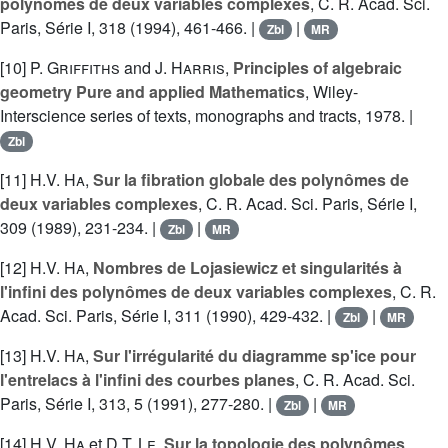
polynômes de deux variables complexes
, C. R. Acad. Sci.
Paris, Série I, 318 (1994), 461-466. |
|
Zbl
MR
[10]
P. Griffiths
and
J. Harris
,
Principles of algebraic
geometry Pure and applied Mathematics
, Wiley-
Interscience series of texts, monographs and tracts, 1978. |
Zbl
[11]
H.V. Ha
,
Sur la fibration globale des polynômes de
deux variables complexes
, C. R. Acad. Sci. Paris, Série I,
309 (1989), 231-234. |
|
Zbl
MR
[12]
H.V. Ha
,
Nombres de Lojasiewicz et singularités à
l'infini des polynômes de deux variables complexes
, C. R.
Acad. Sci. Paris, Série I, 311 (1990), 429-432. |
|
Zbl
MR
[13]
H.V. Ha
,
Sur l'irrégularité du diagramme sp'ice pour
l'entrelacs à l'infini des courbes planes
, C. R. Acad. Sci.
Paris, Série I, 313, 5 (1991), 277-280. |
|
Zbl
MR
[14]
H.V. Ha
et
D.T. Le
,
Sur la topologie des polynômes