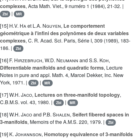
complexes
, Acta Math. Viet., 9 numéro 1 (1984), 21-32. |
|
Zbl
MR
[15]
H.V. Ha
et
L.A. Nguyen
,
Le comportement
géométrique à l'infini des polynômes de deux variables
complexes
, C. R. Acad. Sci. Paris, Série I, 309 (1989), 183-
186. |
Zbl
[16]
F. Hirzebruch
,
W.D. Neumann
and
S.S. Koh
,
Differentiable manifolds and quadratic forms
, Lecture
Notes in pure and appl. Math. 4, Marcel Dekker, Inc. New
York, 1971. |
|
Zbl
MR
[17]
W.H. Jaco
,
Lectures on three-manifold topology
,
C.B.M.S. vol. 43, 1980. |
|
Zbl
MR
[18]
W.H. Jaco
and
P.B. Shalen
,
Seifert fibered spaces in
3-manifolds
, Memoirs of the A.M.S. 220, 1979. |
Zbl
[19]
K. Johannson
,
Homotopy equivalence of 3-manifolds