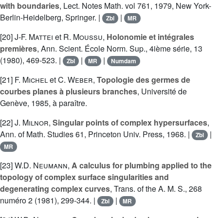
with boundaries
, Lect. Notes Math. vol 761, 1979, New York-
Berlin-Heidelberg, Springer. |
|
Zbl
MR
[20]
J-F. Mattei
et
R. Moussu
,
Holonomie et intégrales
premières
, Ann. Scient. École Norm. Sup., 4ième série, 13
(1980), 469-523. |
|
|
Zbl
MR
Numdam
[21]
F. Michel
et
C. Weber
,
Topologie des germes de
courbes planes à plusieurs branches
, Université de
Genève, 1985, à paraître.
[22]
J. Milnor
,
Singular points of complex hypersurfaces
,
Ann. of Math. Studies 61, Princeton Univ. Press, 1968. |
|
Zbl
MR
[23]
W.D. Neumann
,
A calculus for plumbing applied to the
topology of complex surface singularities and
degenerating complex curves
, Trans. of the A. M. S., 268
numéro 2 (1981), 299-344. |
|
Zbl
MR