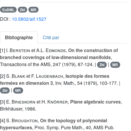
EuDML
Zbl
MR
DOI :
10.5802/aif.1527
Bibliographie
Cité par
[1]
I. Berstein
et
A.L. Edmonds
,
On the construction of
branched coverings of low-dimensional manifolds
,
Transactions of the AMS, 247 (1979), 87-124. |
|
Zbl
MR
[2]
S. Blank
et
F. Laudenbach
,
Isotopie des formes
fermées en dimension 3
, Inv. Math., 54 (1979), 103-177. |
|
Zbl
MR
[3]
E. Brieskorn
et
H. Knörrer
,
Plane algebraic curves
,
Birkhäuser, 1986.
[4]
S. Broughton
,
On the topology of polynomial
hypersurfaces
, Proc. Symp. Pure Math., 40, AMS Pub.