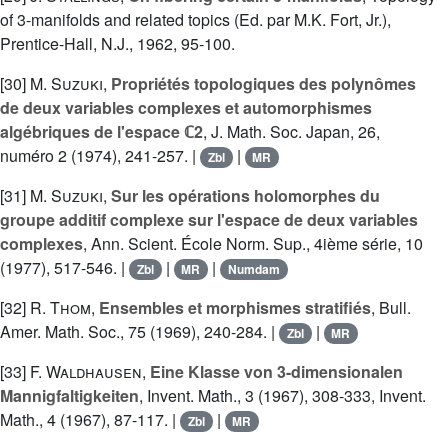
of 3-manifolds and related topics (Ed. par M.K. Fort, Jr.),
Prentice-Hall, N.J., 1962, 95-100.
[30]
M. Suzuki
,
Propriétés topologiques des polynômes
de deux variables complexes et automorphismes
algébriques de l'espace ℂ2
, J. Math. Soc. Japan, 26,
numéro 2 (1974), 241-257. |
|
Zbl
MR
[31]
M. Suzuki
,
Sur les opérations holomorphes du
groupe additif complexe sur l'espace de deux variables
complexes
, Ann. Scient. École Norm. Sup., 4ième série, 10
(1977), 517-546. |
|
|
Zbl
MR
Numdam
[32]
R. Thom
,
Ensembles et morphismes stratifiés
, Bull.
Amer. Math. Soc., 75 (1969), 240-284. |
|
Zbl
MR
[33]
F. Waldhausen
,
Eine Klasse von 3-dimensionalen
Mannigfaltigkeiten
, Invent. Math., 3 (1967), 308-333, Invent.
Math., 4 (1967), 87-117. |
|
Zbl
MR