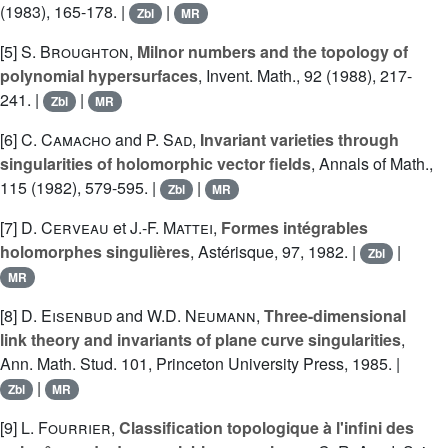
(1983), 165-178. |
|
Zbl
MR
[5]
S. Broughton
,
Milnor numbers and the topology of
polynomial hypersurfaces
, Invent. Math., 92 (1988), 217-
241. |
|
Zbl
MR
[6]
C. Camacho
and
P. Sad
,
Invariant varieties through
singularities of holomorphic vector fields
, Annals of Math.,
115 (1982), 579-595. |
|
Zbl
MR
[7]
D. Cerveau
et
J.-F. Mattei
,
Formes intégrables
holomorphes singulières
, Astérisque, 97, 1982. |
|
Zbl
MR
[8]
D. Eisenbud
and
W.D. Neumann
,
Three-dimensional
link theory and invariants of plane curve singularities
,
Ann. Math. Stud. 101, Princeton University Press, 1985. |
|
Zbl
MR
[9]
L. Fourrier
,
Classification topologique à l'infini des