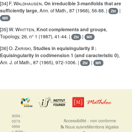
[34]
F. Waldhausen
,
On irreducible 3-manifolds that are
sufficiently large
, Ann. of Math., 87 (1968), 56-88. |
|
Zbl
MR
[35]
W. Whitten
,
Knot complements and groups
,
Topology, 26, n° 1 (1987), 41-44. |
|
Zbl
MR
[36]
O. Zariski
,
Studies in equisingularity II :
Equisingularity in codimension 1 (and caracteristic 0)
,
Am. J. of Math., 87 (1965), 972-1006. |
|
Zbl
MR
ISSN :
Accessibilité - non conforme
0373-
0956
Nous suivre
Mentions légales
e-ISSN :