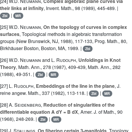
[24]
W.D. Neumann
,
Complex algebraic plane curves via
their links at infinity
, Invent. Math., 98 (1989), 445-489. |
|
Zbl
MR
[25]
W.D. Neumann
,
On the topology of curves in complex
surfaces
, Topological methods in algebraic transformation
groups (New Brunswick, NJ, 1988), 117-133, Prog. Math., 80,
Birkhäuser Boston, Boston, MA, 1989. |
Zbl
[26]
W.D. Neumann
and
L. Rudolph
,
Unfoldings in Knot
Theory
, Math. Ann., 278 (1987), 409-439, Math. Ann., 282
(1988), 49-351. |
|
Zbl
MR
[27]
L. Rudolph
,
Embeddings of the line in the plane
, J.
reine angew. Math., 337 (1982), 113-118. |
|
Zbl
MR
[28]
A. Seidenberg
,
Reduction of singularities of the
differentiable equation A dY = B dX
, Amer. J. of Math., 90
(1968), 248-269. |
|
Zbl
MR
[29]
J. Stallings
,
On fibering certain 3-manifolds
, Topology