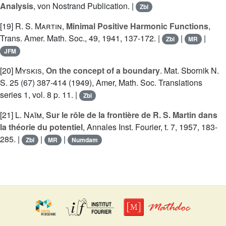
Analysis
, von Nostrand Publication. |
Zbl
[19]
R. S. Martin
,
Minimal Positive Harmonic Functions
,
Trans. Amer. Math. Soc., 49, 1941, 137-172. |
|
|
Zbl
MR
JFM
[20]
Myskis
,
On the concept of a boundary
. Mat. Sbornik N.
S. 25 (67) 387-414 (1949), Amer, Math. Soc. Translations
series 1, vol. 8 p. 11. |
Zbl
[21]
L. Naïm
,
Sur le rôle de la frontière de R. S. Martin dans
la théorie du potentiel
, Annales Inst. Fourier, t. 7, 1957, 183-
285. |
|
|
Zbl
MR
Numdam