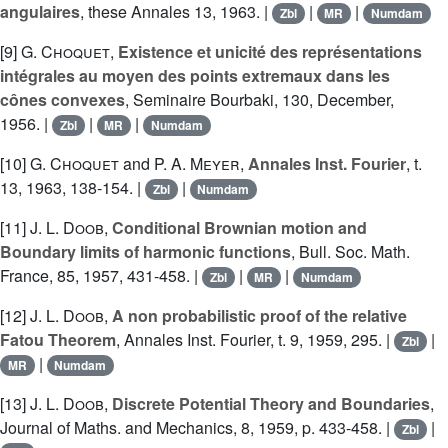
angulaires
, these Annales 13, 1963. |
|
|
Zbl
MR
Numdam
[9]
G. Choquet
,
Existence et unicité des représentations
intégrales au moyen des points extremaux dans les
cônes convexes
, Seminaire Bourbaki, 130, December,
1956. |
|
|
Zbl
MR
Numdam
[10]
G. Choquet
and
P. A. Meyer
,
Annales Inst. Fourier
, t.
13, 1963, 138-154. |
|
Zbl
Numdam
[11]
J. L. Doob
,
Conditional Brownian motion and
Boundary limits of harmonic functions
, Bull. Soc. Math.
France, 85, 1957, 431-458. |
|
|
Zbl
MR
Numdam
[12]
J. L. Doob
,
A non probabilistic proof of the relative
Fatou Theorem
, Annales Inst. Fourier, t. 9, 1959, 295. |
|
Zbl
|
MR
Numdam
[13]
J. L. Doob
,
Discrete Potential Theory and Boundaries
,
Journal of Maths. and Mechanics, 8, 1959, p. 433-458. |
|
Zbl