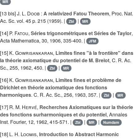
MR
[13 bis]
J. L. Doob
:
A relativized Fatou Theorem
, Proc. Nat.
Ac. Sc. vol. 45 p. 215 (1959). |
|
Zbl
MR
[14]
P. Fatou
,
Séries trigonométriques et Séries de Taylor
,
Acta Mathematica, 30, 1906, 335-400. |
JFM
[15]
K. Gowrisankaran
,
Limites fines "à la frontière" dans
la théorie axiomatique du potentiel de M. Brelot
, C. R. Ac.
Sc., 255, 1962, 450. |
|
Zbl
MR
[16]
K. Gowrisankaran
,
Limites fines et problème de
Dirichlet en théorie axiomatique des fonctions
harmoniques
. C. R. Ac. Sc., 256, 1963, 357. |
|
Zbl
MR
[17]
R. M. Hervé
,
Recherches Axiomatiques sur la théorie
des fonctions surharmoniques et du potentiel
, Annales
Inst. Fourier, 12, 1962, 415-571. |
|
|
Zbl
MR
Numdam
[18]
L. H. Loomis
,
Introduction to Abstract Harmonic