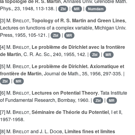
la topologie de R. S. Martin
, Annales Univ. Grenoble Math.
Phys., 23, 1948, 113-138. |
|
|
Zbl
MR
Numdam
[3]
M. Brelot
,
Topology of R. S. Martin and Green Lines
,
Lectures on functions of a complex variable, Michigan Univ.
Press, 1955, 105-121. |
|
Zbl
MR
[4]
M. Brelot
,
Le problème de Dirichlet avec la frontière
de Martin
, C. R. Ac. Sc., 240, 1955, 142. |
|
Zbl
MR
[5]
M. Brelot
,
Le problème de Dirichlet. Axiomatique et
frontière de Martin
, Journal de Math., 35, 1956, 297-335. |
|
Zbl
MR
[6]
M. Brelot
,
Lectures on Potential Theory
. Tata Institute
of Fundamental Research, Bombay, 1960. |
|
Zbl
MR
[7]
M. Brelot
,
Séminaire de Théorie du Potentiel
, I et II,
1957-1958.
[8]
M. Brelot
and
J. L. Doob
,
Limites fines et limites