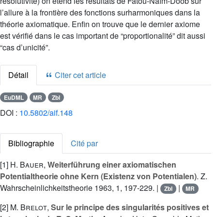
résolutivité) on étend les résultats de Fatou-Naïm-Doob sur
l’allure à la frontière des fonctions surharmoniques dans la
théorie axiomatique. Enfin on trouve que le dernier axiome
est vérifié dans le cas important de “proportionalité” dit aussi
“cas d’unicité”.
Détail
Citer cet article
EuDML
MR
Zbl
DOI :
10.5802/aif.148
Bibliographie
Cité par
[1]
H. Bauer
,
Weiterführung einer axiomatischen
Potentialtheorie ohne Kern (Existenz von Potentialen)
. Z.
Wahrscheinlichkeitstheorie 1963, 1, 197-229. |
|
Zbl
MR
[2]
M. Brelot
,
Sur le principe des singularités positives et