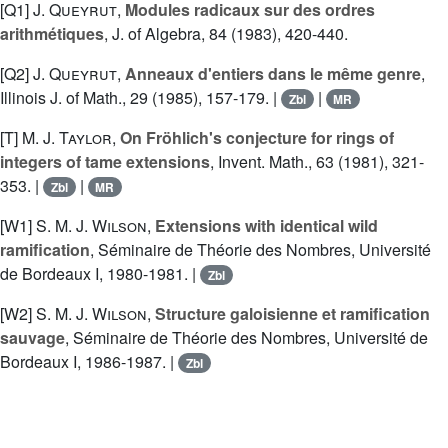
[Q1]
J. Queyrut
,
Modules radicaux sur des ordres
arithmétiques
, J. of Algebra, 84 (1983), 420-440.
[Q2]
J. Queyrut
,
Anneaux d'entiers dans le même genre
,
Illinois J. of Math., 29 (1985), 157-179. |
|
Zbl
MR
[T]
M. J. Taylor
,
On Fröhlich's conjecture for rings of
integers of tame extensions
, Invent. Math., 63 (1981), 321-
353. |
|
Zbl
MR
[W1]
S. M. J. Wilson
,
Extensions with identical wild
ramification
, Séminaire de Théorie des Nombres, Université
de Bordeaux I, 1980-1981. |
Zbl
[W2]
S. M. J. Wilson
,
Structure galoisienne et ramification
sauvage
, Séminaire de Théorie des Nombres, Université de
Bordeaux I, 1986-1987. |
Zbl