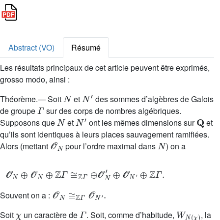
Abstract (VO)
Résumé
Les résultats principaux de cet article peuvent être exprimés,
grosso modo, ainsi :
N
N
′
T
héorème.— Soit
et
des sommes d’algèbres de Galois
Γ
de groupe
sur des corps de nombres algébriques.
N
N
′
Q
Supposons que
et
ont les mêmes dimensions sur
et
qu’ils sont identiques à leurs places sauvagement ramifiées.
𝒪
N
N
Alors (mettant
pour l’ordre maximal dans
) on a
𝒪
N
⊕
𝒪
N
⊕
ℤ
Γ
≅
ℤ
Γ
⊕
𝒪
N
′
⊕
𝒪
N
′
⊕
ℤ
Γ
.
𝒪
N
≅
ℤ
Γ
𝒪
N
′
.
Souvent on a :
χ
Γ
W
N
(
χ
)
Soit
un caractère de
. Soit, comme d’habitude,
, la