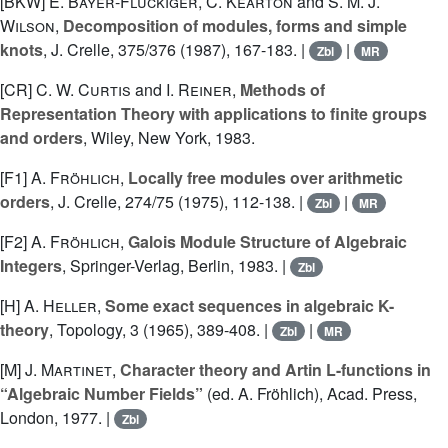
[BKW]
E. Bayer-Fluckiger
,
C. Kearton
and
S. M. J.
Wilson
,
Decomposition of modules, forms and simple
knots
, J. Crelle, 375/376 (1987), 167-183. |
|
Zbl
MR
[CR]
C. W. Curtis
and
I. Reiner
,
Methods of
Representation Theory with applications to finite groups
and orders
, Wiley, New York, 1983.
[F1]
A. Fröhlich
,
Locally free modules over arithmetic
orders
, J. Crelle, 274/75 (1975), 112-138. |
|
Zbl
MR
[F2]
A. Fröhlich
,
Galois Module Structure of Algebraic
Integers
, Springer-Verlag, Berlin, 1983. |
Zbl
[H]
A. Heller
,
Some exact sequences in algebraic K-
theory
, Topology, 3 (1965), 389-408. |
|
Zbl
MR
[M]
J. Martinet
,
Character theory and Artin L-functions in
“Algebraic Number Fields”
(ed. A. Fröhlich), Acad. Press,
London, 1977. |
Zbl