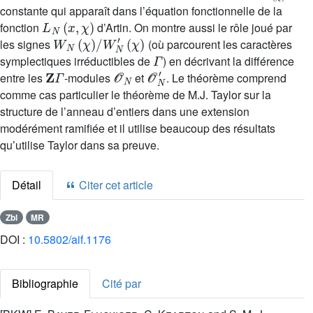
constante qui apparaît dans l’équation fonctionnelle de la
L
N
(
x
,
χ
)
fonction
d’Artin. On montre aussi le rôle joué par
W
N
(
χ
)
/
W
N
′
(
χ
)
les signes
(où parcourent les caractères
Γ
symplectiques irréductibles de
) en décrivant la différence
Z
Γ
𝒪
N
𝒪
N
′
entre les
-modules
et
. Le théorème comprend
comme cas particulier le théorème de M.J. Taylor sur la
structure de l’anneau d’entiers dans une extension
modérément ramifiée et il utilise beaucoup des résultats
qu’utilise Taylor dans sa preuve.
Détail
Citer cet article
Zbl
MR
DOI :
10.5802/aif.1176
Bibliographie
Cité par