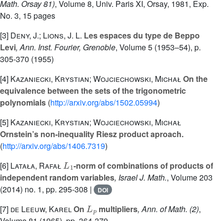
Math. Orsay 81)
, Volume 8
, Univ. Paris XI, Orsay, 1981, Exp.
No. 3, 15 pages
[3]
Deny, J.; Lions, J. L.
Les espaces du type de Beppo
Levi
, Ann. Inst. Fourier, Grenoble
, Volume 5
(1953–54), p.
305-370 (1955)
[4]
Kazaniecki, Krystian; Wojciechowski, Michał
On the
equivalence between the sets of the trigonometric
polynomials
(
http://arxiv.org/abs/1502.05994
)
[5]
Kazaniecki, Krystian; Wojciechowski, Michał
Ornstein’s non-inequality Riesz product aproach.
(
http://arxiv.org/abs/1406.7319
)
L
1
[6]
Latała, Rafał
-norm of combinations of products of
independent random variables
, Israel J. Math.
, Volume 203
(2014) no. 1, pp. 295-308 |
DOI
L
p
[7]
de Leeuw, Karel
On
multipliers
, Ann. of Math. (2)
,
Volume 81
(1965), pp. 364-379