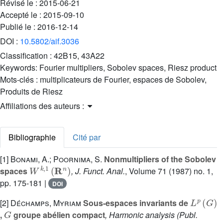
Révisé le :
2015-06-21
Accepté le :
2015-09-10
Publié le :
2016-12-14
DOI :
10.5802/aif.3036
Classification :
42B15, 43A22
Keywords:
Fourier multipliers, Sobolev spaces, Riesz product
Mots-clés :
multiplicateurs de Fourier, espaces de Sobolev,
Produits de Riesz
Affiliations des auteurs :
Bibliographie
Cité par
[1]
Bonami, A.; Poornima, S.
Nonmultipliers of the Sobolev
W
k
,
1
(
R
n
)
spaces
, J. Funct. Anal.
, Volume 71
(1987) no. 1,
pp. 175-181 |
DOI
L
p
(
G
)
[2]
Déchamps, Myriam
Sous-espaces invariants de
G
,
groupe abélien compact
, Harmonic analysis
(Publ.