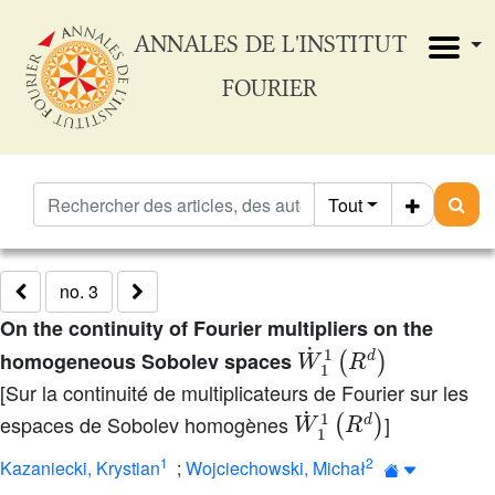
ANNALES DE L'INSTITUT
FOURIER
Tout
no. 3
On the continuity of Fourier multipliers on the
W
˙
1
1
(
R
d
)
homogeneous Sobolev spaces
[Sur la continuité de multiplicateurs de Fourier sur les
W
˙
1
1
(
R
d
)
espaces de Sobolev homogènes
]
1
2
Kazaniecki, Krystian
;
Wojciechowski, Michał