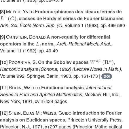
[8]
Meyer, Yves
Endomorphismes des idéaux fermés de
L
1
(
G
)
, classes de Hardy et séries de Fourier lacunaires
,
Ann. Sci. École Norm. Sup. (4)
, Volume 1
(1968), pp. 499-580
[9]
Ornstein, Donald
A non-equality for differential
L
1
operators in the
norm.
, Arch. Rational Mech. Anal.
,
Volume 11
(1962), pp. 40-49
W
k
,
1
(
R
n
)
[10]
Poornima, S.
On the Sobolev spaces
,
Harmonic analysis (Cortona, 1982)
(Lecture Notes in Math.)
,
Volume 992
, Springer, Berlin, 1983, pp. 161-173 |
DOI
[11]
Rudin, Walter
Functional analysis
, International
Series in Pure and Applied Mathematics
, McGraw-Hill, Inc.,
New York, 1991, xviii+424 pages
[12]
Stein, Elias M.; Weiss, Guido
Introduction to Fourier
analysis on Euclidean spaces
, Princeton University Press,
Princeton, N.J., 1971, x+297 pages (Princeton Mathematical