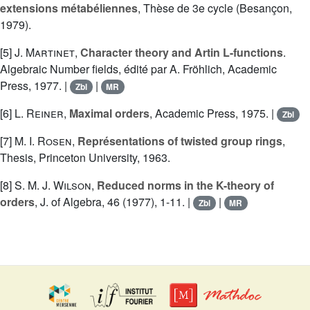
extensions métabéliennes
, Thèse de 3e cycle (Besançon,
1979).
[5]
J. Martinet
,
Character theory and Artin L-functions
.
Algebraic Number fields, édité par A. Fröhlich, Academic
Press, 1977. |
|
Zbl
MR
[6]
L. Reiner
,
Maximal orders
, Academic Press, 1975. |
Zbl
[7]
M. I. Rosen
,
Représentations of twisted group rings
,
Thesis, Princeton University, 1963.
[8]
S. M. J. Wilson
,
Reduced norms in the K-theory of
orders
, J. of Algebra, 46 (1977), 1-11. |
|
Zbl
MR