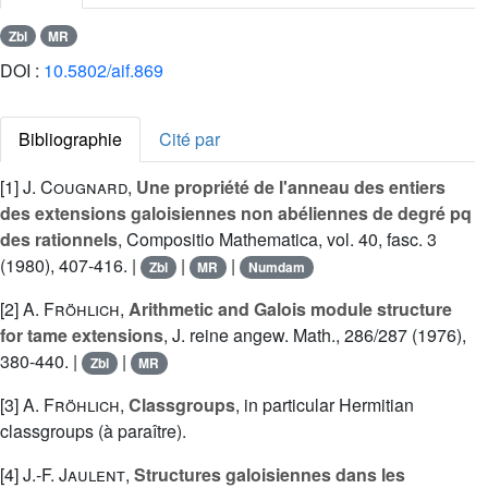
Zbl
MR
DOI :
10.5802/aif.869
Bibliographie
Cité par
[1]
J. Cougnard
,
Une propriété de l'anneau des entiers
des extensions galoisiennes non abéliennes de degré pq
des rationnels
, Compositio Mathematica, vol. 40, fasc. 3
(1980), 407-416. |
|
|
Zbl
MR
Numdam
[2]
A. Fröhlich
,
Arithmetic and Galois module structure
for tame extensions
, J. reine angew. Math., 286/287 (1976),
380-440. |
|
Zbl
MR
[3]
A. Fröhlich
,
Classgroups
, in particular Hermitian
classgroups (à paraître).
[4]
J.-F. Jaulent
,
Structures galoisiennes dans les