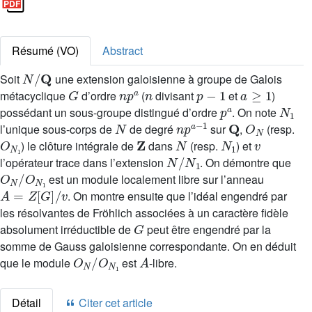
Résumé (VO)
Abstract
N
/
Q
Soit
une extension galoisienne à groupe de Galois
G
n
p
a
n
p
-
1
a
≥
1
métacyclique
d’ordre
(
divisant
et
)
p
a
N
1
possédant un sous-groupe distingué d’ordre
. On note
N
n
1
p
a
-
Q
O
N
l’unique sous-corps de
de degré
sur
,
(resp.
O
N
1
Z
N
N
1
v
) le clôture intégrale de
dans
(resp.
) et
N
/
N
1
l’opérateur trace dans l’extension
. On démontre que
O
N
/
O
N
1
est un module localement libre sur l’anneau
A
=
Z
[
G
]
/
v
. On montre ensuite que l’idéal engendré par
les résolvantes de Fröhlich associées à un caractère fidèle
G
absolument irréductible de
peut être engendré par la
somme de Gauss galoisienne correspondante. On en déduit
O
N
/
O
N
1
A
que le module
est
-libre.
Détail
Citer cet article