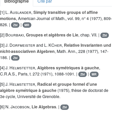
Bibliographie
Cité par
[1]
L. Auslander
,
Simply transitive groups of affine
motions
, American Journal of Math., vol. 99, n° 4 (1977), 809-
826. |
|
Zbl
MR
[2]
Bourbaki
,
Groupes et algèbres de Lie
, chap. VII. |
Zbl
[3]
J. Dorfmeister
and
L. KCher
,
Relative Invarianten und
nicht-associativen Algebren
, Math. Ann., 228 (1977), 147-
186. |
Zbl
[4]
J. Helmstetter
,
Algèbres symétriques à gauche
,
C.R.A.S., Paris, t. 272 (1971), 1088-1091. |
|
Zbl
MR
[5]
J. Helmstetter
,
Radical et groupe formel d'une
algèbre symétrique à gauche
(1975), thèse de doctorat de
3e cycle, Université de Grenoble.
[6]
N. Jacobson
,
Lie Algebras
. |
Zbl