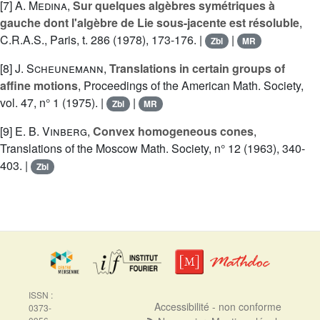
[7]
A. Medina
,
Sur quelques algèbres symétriques à
gauche dont l'algèbre de Lie sous-jacente est résoluble
,
C.R.A.S., Paris, t. 286 (1978), 173-176. |
|
Zbl
MR
[8]
J. Scheunemann
,
Translations in certain groups of
affine motions
, Proceedings of the American Math. Society,
vol. 47, n° 1 (1975). |
|
Zbl
MR
[9]
E. B. Vinberg
,
Convex homogeneous cones
,
Translations of the Moscow Math. Society, n° 12 (1963), 340-
403. |
Zbl
ISSN :
Accessibilité - non conforme
0373-