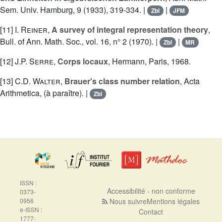
Sem. Univ. Hamburg, 9 (1933), 319-334. |
|
Zbl
JFM
[11]
I. Reiner
,
A survey of integral representation theory
,
Bull. of Ann. Math. Soc., vol. 16, n° 2 (1970). |
|
Zbl
MR
[12]
J.P. Serre
,
Corps locaux
, Hermann, Paris, 1968.
[13]
C.D. Walter
,
Brauer's class number relation
, Acta
Arithmetica, (à paraître). |
Zbl
ISSN :
Accessibilité - non conforme
0373-
0956
Nous suivre
Mentions légales
e-ISSN :
Contact
1777-