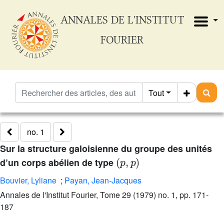
ANNALES DE L'INSTITUT
FOURIER
Tout
no. 1
Sur la structure galoisienne du groupe des unités
(
p
,
p
)
d’un corps abélien de type
Bouvier, Lyliane
;
Payan, Jean-Jacques
Annales de l'Institut Fourier, Tome 29 (1979) no. 1, pp. 171-
187