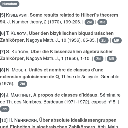
Numdam
[5]
Kisilevski
,
Some results related to Hilbert's theorem
94
, J. Number theory, 2 (1970), 199-206. |
|
Zbl
MR
[6]
T. Kubota
,
Uber den bizyklischen biquadratischen
Zahlkörper
, Nagoya Math. J., 10 (1956), 65-85. |
|
Zbl
MR
[7]
S. Kuroda
,
Uber die Klassenzahlen algebraischer
Zahlkörper
, Nagoya Math. J., 1 (1950), 1-10. |
|
Zbl
MR
[8]
N. Moser
,
Unités et nombre de classes d'une
extension galoisienne de Q
, Thèse de 3e cycle, Grenoble
(1975). |
Zbl
[9]
J. Martinet
,
A propos de classes d'idéaux
, Séminaire
de Th. des Nombres, Bordeaux (1971-1972), exposé n° 5. |
Zbl
[10]
H. Nehrkorn
,
Über absolute Idealklassengruppen
und Einheiten in algebraischen Zahlkörpern
, Abh. Math.