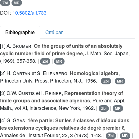
Zbl
MR
DOI :
10.5802/aif.733
Bibliographie
Cité par
[1]
A. Brumer
,
On the group of units of an absolutely
cyclic number field of prime degree
, J. Math. Soc. Japan,
(1969), 357-358. |
|
Zbl
MR
[2]
H. Cartan
et
S. Eilenberg
,
Homological algebra
,
Princeton Univ. Press, Princeton, N.J., 1956. |
|
Zbl
MR
[3]
C.W. Curtis
et
I. Reiner
,
Representation theory of
finite groups and associative algebras
, Pure and Appl.
Math., vol XI, Interscience, New York, 1962. |
|
Zbl
MR
[4]
G. Gras
,
1ère partie: Sur les ℓ-classes d'idéaux dans
les extensions cycliques relatives de degré premier ℓ
,
Annales de l'Institut Fourier, 23, 3 (1973), 1-48. |
|
|
Zbl
MR