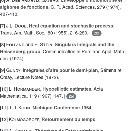
algèbres de fonctions
, C. R. Acad. Sciences, 279 (1974),
407-410.
[7]
J.L. Doob
,
Heat equation and stochastic process
,
Trans. Am. Math. Soc., 80 (1955), 216-280. |
Zbl
[8]
Folland
and
E. Stein
,
Singulars Integrals and the
Heisenberg group
, Communication in Pure and Appl. Math.,
déc. (1974).
[9]
Gundy
,
Intégrales d'aire pour le demi-plan
, Séminaire
Orsay, Lecture Notes (1972).
[10]
L. Hormander
,
Hypoelliptic estimates
, Acta
Mathematica, 119 (1967), 147. |
Zbl
[11]
J.-J. Kohn
,
Michigan Conférence
1964.
[12]
Kolmogoroff
,
Retournement du temps
.
[13]
A. Koranyi
,
Théorème de Fatou admissible
,