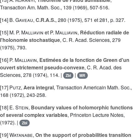
Transaction Am. Math. Soc., 139 (1969), 507-516.
[14]
B. Gaveau
,
C.R.A.S.
, 280 (1975), 571 et 281, p. 327.
[15]
M. P. Malliavin
et
P. Malliavin
,
Réduction radiale de
l'holonomie stochastique
, C. R. Acad. Sciences, 279
(1975), 793.
[16]
P. Malliavin
,
Estimées de la fonction de Green d'un
ouvert strictement pseudo-convexe
, C. R. Acad. des
Sciences, 278 (1974), 114. |
|
Zbl
MR
[17]
Putz
,
Aera integral
, Transaction Americain Math. Soc.,
168 (1972), 243-258.
[18]
E. Stein
,
Boundary values of holomorphic functions
of several complex variables
, Princeton Lecture Notes,
(1972). |
Zbl
[19]
Watanabe
,
On the support of probabilities transition