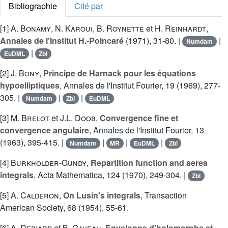
Bibliographie
Cité par
[1]
A. Bonamy
,
N. Karoui
,
B. Roynette
et
H. Reinhardt
,
Annales de l'Institut H.-Poincaré
(1971), 31-80. |
|
Numdam
|
EuDML
Zbl
[2]
J. Bony
,
Principe de Harnack pour les équations
hypoelliptiques
, Annales de l'Institut Fourier, 19 (1969), 277-
305. |
|
|
Numdam
Zbl
EuDML
[3]
M. Brelot
et
J.L. Doob
,
Convergence fine et
convergence angulaire
, Annales de l'Institut Fourier, 13
(1963), 395-415. |
|
|
|
Numdam
MR
EuDML
Zbl
[4]
Burkholder-Gundy
,
Repartition function and aerea
integrals
, Acta Mathematica, 124 (1970), 249-304. |
Zbl
[5]
A. Calderon
,
On Lusin's integrals
, Transaction
American Society, 68 (1954), 55-61.
[6]
A. Debiard
et
B. Gaveau
,
Enveloppe d'holomorphe et