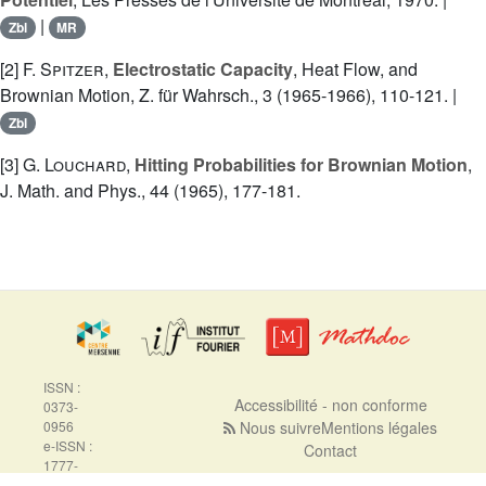
|
Zbl
MR
[2]
F. Spitzer
,
Electrostatic Capacity
, Heat Flow, and
Brownian Motion, Z. für Wahrsch., 3 (1965-1966), 110-121. |
Zbl
[3]
G. Louchard
,
Hitting Probabilities for Brownian Motion
,
J. Math. and Phys., 44 (1965), 177-181.
ISSN :
Accessibilité - non conforme
0373-
0956
Nous suivre
Mentions légales
e-ISSN :
Contact
1777-
5310