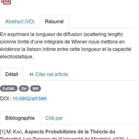
Abstract (VO)
Résumé
En exprimant la longueur de diffusion (scattering length)
comme limite d’une intégrale de Wiener nous mettons en
évidence la liaison intime entre cette longueur et la capacité
électrostatique.
Détail
Citer cet article
EuDML
Zbl
MR
DOI :
10.5802/aif.586
Bibliographie
Cité par
[1]
M. Kac
,
Aspects Probabilistes de la Théorie du
Potentiel
, Les Presses de l'Université de Montréal, 1970. |