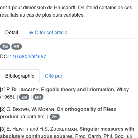
ont 1 pour dimension de Hausdorff. On étend certains de ces
résultats au cas de plusieurs variables.
Détail
Citer cet article
Zbl
MR
DOI :
10.5802/aif.557
Bibliographie
Cité par
[1]
P. Billingsley
,
Ergodic theory and information
, Wiley
(1965). |
|
Zbl
MR
[2]
G. Brown
,
W. Moran
,
On orthogonality of Riesz
product
. (à paraître). |
Zbl
[3]
E. Hewitt
and
H.S. Zuckerman
,
Singular measures with
absolutely continuous squares
, Proc. Camb. Phil. Soc., 62