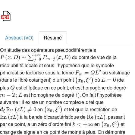
Abstract (VO)
Résumé
On étudie des opérateurs pseudodifférentiels
P
(
x
,
D
)
∼
∑
j
=
0
+
∞
P
m
-
j
(
x
,
D
)
du point de vue de la
résolubilité locale et sous l’hypothèse que le symbole
P
m
=
Q
L
2
principal se factorise sous la forme
au voisinage
(
x
0
,
ξ
0
)
L
=
0
(dans le fibré cotangent) d’un point
où
(de
Q
plus
est elliptique en ce point, et est homogène de degré
m
-
2
L
;
est homogène de degré 1). On fait l’hypothèse
z
suivante : il existe un nombre complexe
tel que
d
ξ
Re
(
z
L
)
≠
0
(
x
0
,
ξ
0
)
en
et tel que la restriction de
Im
(
z
L
)
Re
(
z
L
)
à la bande bicaractéristique de
, passant
k
<
+
∞
(
x
0
,
ξ
0
)
par ce point, a un zéro d’ordre fini
en
et
change de signe en ce point de moins à plus. On démontre
P
(
x
,
D
)
x
0