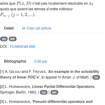
alors que
n’est pas localement résoluble en
quels que soient les termes d’ordre inférieur
P
m
-
j
(
j
=
1
,
2
,
...
)
.
Détail
Citer cet article
Zbl
MR
DOI :
10.5802/aif.499
Bibliographie
Cité par
[1]
A. Gilioli
and
F. Treves
,
‘An example in the solvability
theory of linear PDEʹsʹ
, to appear in Amer. J. of Math. |
Zbl
[2]
L. Hormander
,
Linear Partial Differential Operators
,
Springer, Berlin, 1963. |
|
Zbl
MR
[3]
L. Hormander
,
‘Pseudo-differential operators and