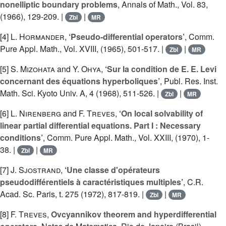
nonelliptic boundary problems
, Annals of Math., Vol. 83,
(1966), 129-209. |
|
Zbl
MR
[4]
L. Hormander
,
‘Pseudo-differential operators’
, Comm.
Pure Appl. Math., Vol. XVIII, (1965), 501-517. |
|
Zbl
MR
[5]
S. Mizohata
and
Y. Ohya
,
‘Sur la condition de E. E. Levi
concernant des équations hyperboliques’
, Publ. Res. Inst.
Math. Sci. Kyoto Univ. A, 4 (1968), 511-526. |
|
Zbl
MR
[6]
L. Nirenberg
and
F. Treves
,
‘On local solvability of
linear partial differential equations. Part I : Necessary
conditions’
, Comm. Pure Appl. Math., Vol. XXIII, (1970), 1-
38. |
|
Zbl
MR
[7]
J. Sjostrand
,
‘Une classe d'opérateurs
pseudodifférentiels à caractéristiques multiples’
, C.R.
Acad. Sc. Paris, t. 275 (1972), 817-819. |
|
Zbl
MR
[8]
F. Treves
,
Ovcyannikov theorem and hyperdifferential