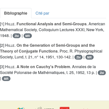
Bibliographie
Cité par
[1]
Hille
.
Functional Analysis and Semi-Groups
. American
Mathematical Society, Colloquium Lectures XXXI, New-York,
1948. |
|
Zbl
MR
[2]
Hille
.
On the Generation of Semi-Groups and the
Theory of Conjugate Functions
. Proc. R. Physiographical
Society, Lund, t. 21, n° 14, 1951, 130-142. |
|
Zbl
MR
[3]
Hille
.
A Note on Cauchy's Problem
. Annales de la
Société Polonaise de Mathématiques, t. 25, 1952, 13 p. |
Zbl
|
MR