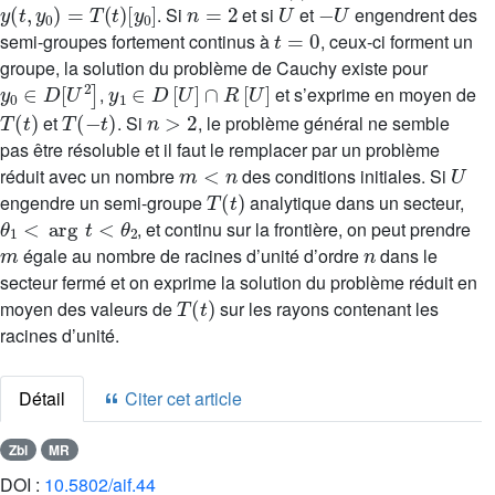
. Si
et si
et
engendrent des
t
=
0
semi-groupes fortement continus à
, ceux-ci forment un
groupe, la solution du problème de Cauchy existe pour
y
0
∈
D
[
U
2
]
y
1
∈
D
[
U
]
∩
R
[
U
]
,
et s’exprime en moyen de
T
(
t
)
T
(
-
t
)
n
>
2
et
. Si
, le problème général ne semble
pas être résoluble et il faut le remplacer par un problème
m
<
n
U
réduit avec un nombre
des conditions initiales. Si
T
(
t
)
engendre un semi-groupe
analytique dans un secteur,
θ
1
<
arg
t
<
θ
2
, et continu sur la frontière, on peut prendre
m
n
égale au nombre de racines d’unité d’ordre
dans le
secteur fermé et on exprime la solution du problème réduit en
T
(
t
)
moyen des valeurs de
sur les rayons contenant les
racines d’unité.
Détail
Citer cet article
Zbl
MR
DOI :
10.5802/aif.44