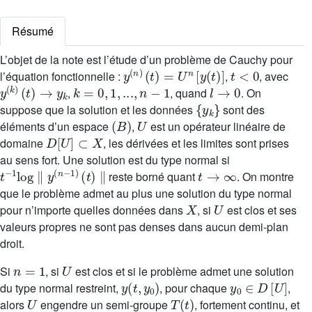
Résumé
L’objet de la note est l’étude d’un problème de Cauchy pour
y
(
n
)
(
t
)
=
U
n
[
y
(
t
)
]
t
<
0
l’équation fonctionnelle :
,
, avec
y
(
k
)
(
t
)
→
y
k
k
=
0
,
1
,
...
,
n
-
1
l
→
0
,
, quand
. On
{
y
k
}
suppose que la solution et les données
sont des
(
B
)
U
éléments d’un espace
,
est un opérateur linéaire de
D
[
U
]
⊂
X
domaine
, les dérivées et les limites sont prises
au sens fort. Une solution est du type normal si
t
-
1
log
∥
y
(
n
-
1
)
(
t
)
∥
t
→
∞
reste borné quant
. On montre
que le problème admet au plus une solution du type normal
X
U
pour n’importe quelles données dans
, si
est clos et ses
valeurs propres ne sont pas denses dans aucun demi-plan
droit.
n
=
1
U
Si
, si
est clos et si le problème admet une solution
y
(
t
,
y
0
)
y
0
∈
D
[
U
]
du type normal restreint,
, pour chaque
,
U
T
(
t
)
alors
engendre un semi-groupe
, fortement continu, et
y
(
t
,
y
0
)
=
T
(
t
)
[
y
0
]
n
=
2
U
-
U