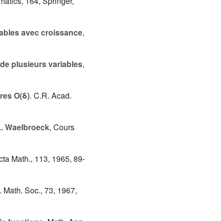
matics, 164, Springer,
ables avec croissance
,
e plusieurs variables
,
res O(δ)
. C.R. Acad.
L. Waelbroeck
, Cours
cta Math., 113, 1965, 89-
. Math. Soc., 73, 1967,