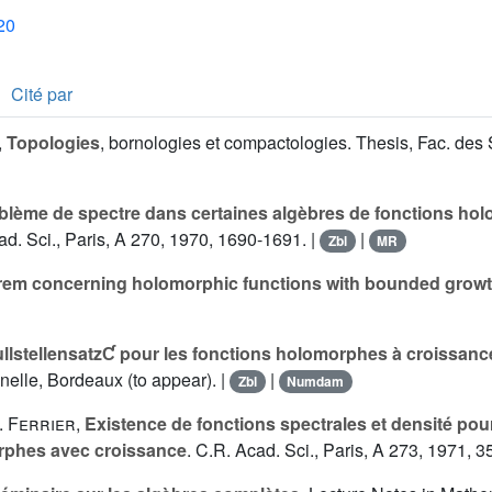
20
Cité par
,
Topologies
, bornologies et compactologies. Thesis, Fac. des 
blème de spectre dans certaines algèbres de fonctions ho
ad. Sci., Paris, A 270, 1970, 1690-1691. |
|
Zbl
MR
rem concerning holomorphic functions with bounded grow
llstellensatzƇ pour les fonctions holomorphes à croissanc
nelle, Bordeaux (to appear). |
|
Zbl
Numdam
P. Ferrier
,
Existence de fonctions spectrales et densité pou
rphes avec croissance
. C.R. Acad. Sci., Paris, A 273, 1971, 3