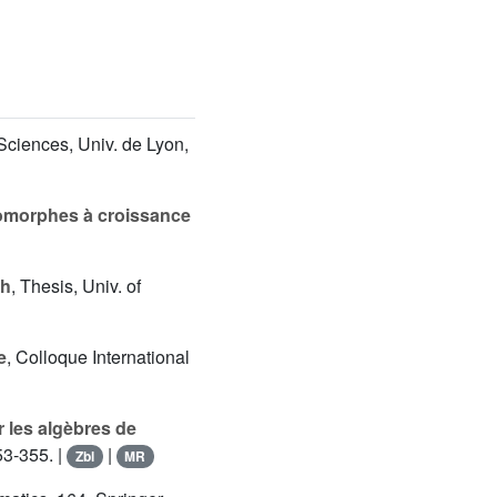
Sciences, Univ. de Lyon,
lomorphes à croissance
th
, Thesis, Univ. of
e
, Colloque International
r les algèbres de
53-355. |
|
Zbl
MR