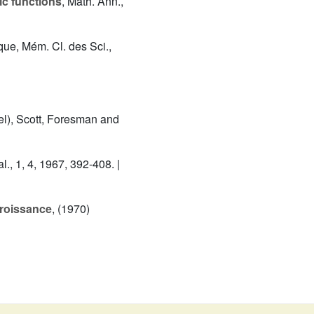
tic functions
, Math. Ann.,
que, Mém. Cl. des Sci.,
rtel), Scott, Foresman and
al., 1, 4, 1967, 392-408. |
croissance
, (1970)