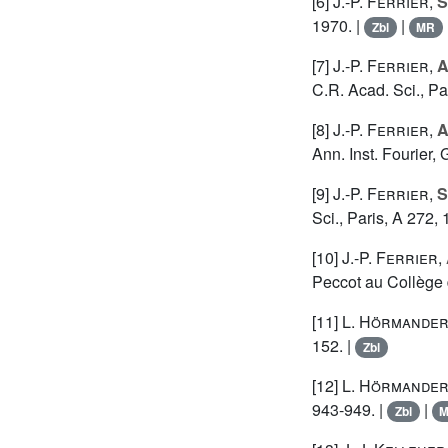
[6]
J.-P. Ferrier
,
S
1970. |
|
Zbl
MR
[7]
J.-P. Ferrier
,
A
C.R. Acad. Sci., Pa
[8]
J.-P. Ferrier
,
A
Ann. Inst. Fourier, 
[9]
J.-P. Ferrier
,
S
Sci., Paris, A 272,
[10]
J.-P. Ferrier
,
Peccot au Collège 
[11]
L. Hörmande
152. |
Zbl
[12]
L. Hörmande
943-949. |
|
Zbl