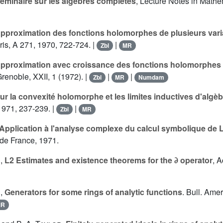
éminaire sur les algèbres complètes
, Lecture Notes in Mathe
pproximation des fonctions holomorphes de plusieurs vari
ris, A 271, 1970, 722-724. |
|
Zbl
MR
pproximation avec croissance des fonctions holomorphes d
Grenoble, XXII, 1 (1972). |
|
|
Zbl
MR
Numdam
ur la convexité holomorphe et les limites inductives d'algèb
 1971, 237-239. |
|
Zbl
MR
Application à l'analyse complexe du calcul symbolique de 
de France, 1971.
r
,
L2 Estimates and existence theorems for the ∂ operator
, A
r
,
Generators for some rings of analytic functions
. Bull. Amer
MR