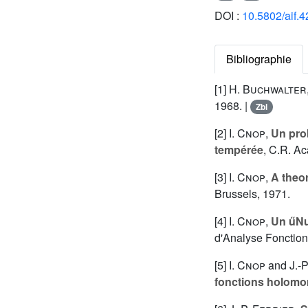
DOI :
10.5802/aif.4
Bibliographie
[1]
H. Buchwalter
1968. |
Zbl
[2]
I. Cnop
,
Un pro
tempérée
, C.R. Ac
[3]
I. Cnop
,
A theo
Brussels, 1971.
[4]
I. Cnop
,
Un űNu
d'Analyse Fonction
[5]
I. Cnop
and
J.-
fonctions holomo