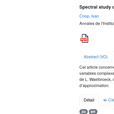
Spectral study 
Cnop, Ivan
Annales de l'Instit
Abstract (VO)
Cet article concer
variables complexes
de L. Waelbroeck, o
d’approximation.
Détail
Cite
Zbl
MR