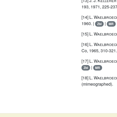
[13]
J. J. Kelleher
193, 1971, 225-237
[14]
L. Waelbroec
1960. |
|
Zbl
MR
[15]
L. Waelbroec
[16]
L. Waelbroec
Co, 1965, 310-321.
[17]
L. Waelbroec
|
Zbl
MR
[18]
L. Waelbroec
(mimeographed).