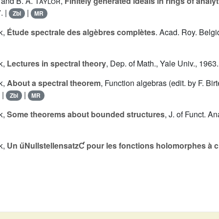
and
B. A. Taylor
,
Finitely generated ideals in rings of analy
. |
|
Zbl
MR
k
,
Étude spectrale des algèbres complètes
. Acad. Roy. Belgi
k
,
Lectures in spectral theory
, Dep. of Math., Yale Univ., 1963.
k
,
About a spectral theorem
, Function algebras (edit. by F. Bi
 |
|
Zbl
MR
k
,
Some theorems about bounded structures
, J. of Funct. An
k
,
Un űNullstellensatzƇ pour les fonctions holomorphes à 