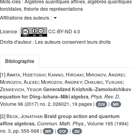
Mots-clés :
Algèbres auantiques affines, algèbres quantiques
toroïdales, théorie des représentations
Affiliations des auteurs :
Licence :
CC-BY-ND 4.0
Droits d'auteur : Les auteurs conservent leurs droits
Bibliographie
[1]
Awata, Hidetoshi; Kanno, Hiroaki; Mironov, Andrei;
Morozov, Alexei; Morozov, Andrey; Ohkubo, Yusuke;
Zenkevich, Yegor
Generalized Knizhnik–Zamolodchikov
equation for Ding–Iohara–Miki algebra
, Phys. Rev. D
,
Volume 96
(2017) no. 2, 026021, 19 pages |
|
DOI
MR
[2]
Beck, Jonathan
Braid group action and quantum
affine algebras
, Commun. Math. Phys.
, Volume 165
(1994)
no. 3, pp. 555-568 |
|
|
MR
DOI
Zbl