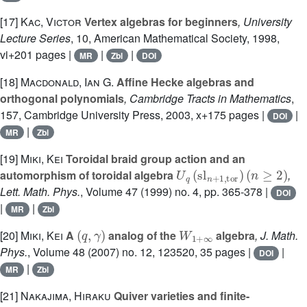
[17]
Kac, Victor
Vertex algebras for beginners
, University
Lecture Series
, 10
, American Mathematical Society, 1998,
vi+201 pages |
|
|
MR
Zbl
DOI
[18]
Macdonald, Ian G.
Affine Hecke algebras and
orthogonal polynomials
, Cambridge Tracts in Mathematics
,
157
, Cambridge University Press, 2003, x+175 pages |
|
DOI
|
MR
Zbl
[19]
Miki, Kei
Toroidal braid group action and an
U
(
n
q
≥
(
2
sl
)
n
+
1
,
tor
)
automorphism of toroidal algebra
,
Lett. Math. Phys.
, Volume 47
(1999) no. 4, pp. 365-378 |
DOI
|
|
MR
Zbl
(
q
,
γ
)
W
1
+
∞
[20]
Miki, Kei
A
analog of the
algebra
, J. Math.
Phys.
, Volume 48
(2007) no. 12, 123520, 35 pages |
|
DOI
|
MR
Zbl
[21]
Nakajima, Hiraku
Quiver varieties and finite-