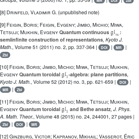
MR
DOI
Zbl
[8]
Drinfeld, Vladimir G.
(unpublished note)
[9]
Feigin, Boris; Feigin, Evgeny; Jimbo, Michio; Miwa,
𝔤𝔩
∞
Tetsuji; Mukhin, Evgeny
Quantum continuous
:
semiinfinite construction of representations
, Kyoto J.
Math.
, Volume 51
(2011) no. 2, pp. 337-364 |
|
|
DOI
MR
Zbl
[10]
Feigin, Boris; Jimbo, Michio; Miwa, Tetsuji; Mukhin,
𝔤𝔩
1
Evgeny
Quantum toroidal
-algebra: plane partitions
,
Kyoto J. Math.
, Volume 52
(2012) no. 3, pp. 621-659 |
|
DOI
|
MR
Zbl
[11]
Feigin, Boris; Jimbo, Michio; Miwa, Tetsuji; Mukhin,
𝔤𝔩
1
Evgeny
Quantum toroidal
and Bethe ansatz
, J. Phys.
A. Math. Theor.
, Volume 48
(2015) no. 24, 244001, 27 pages |
|
|
Zbl
DOI
MR
[12]
Ginzburg, Victor; Kapranov, Mikhail; Vasserot, Éric