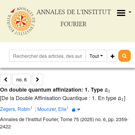
ANNALES DE L'INSTITUT
FOURIER
Tout
no. 6
a
1
On double quantum affinization: 1. Type
a
1
[De la Double Affinisation Quantique : 1. En type
]
1
1
Zegers, Robin
;
Mounzer, Elie
Annales de l'Institut Fourier, Tome 75 (2025) no. 6, pp. 2359-
2422