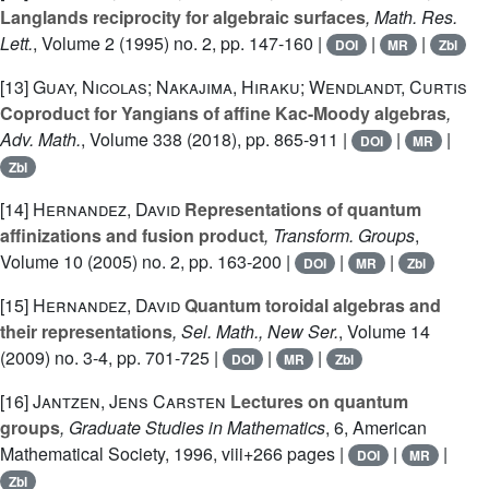
Langlands reciprocity for algebraic surfaces
, Math. Res.
Lett.
, Volume 2
(1995) no. 2, pp. 147-160 |
|
|
DOI
MR
Zbl
[13]
Guay, Nicolas; Nakajima, Hiraku; Wendlandt, Curtis
Coproduct for Yangians of affine Kac-Moody algebras
,
Adv. Math.
, Volume 338
(2018), pp. 865-911 |
|
|
DOI
MR
Zbl
[14]
Hernandez, David
Representations of quantum
affinizations and fusion product
, Transform. Groups
,
Volume 10
(2005) no. 2, pp. 163-200 |
|
|
DOI
MR
Zbl
[15]
Hernandez, David
Quantum toroidal algebras and
their representations
, Sel. Math., New Ser.
, Volume 14
(2009) no. 3-4, pp. 701-725 |
|
|
DOI
MR
Zbl
[16]
Jantzen, Jens Carsten
Lectures on quantum
groups
, Graduate Studies in Mathematics
, 6
, American
Mathematical Society, 1996, viii+266 pages |
|
|
DOI
MR
Zbl