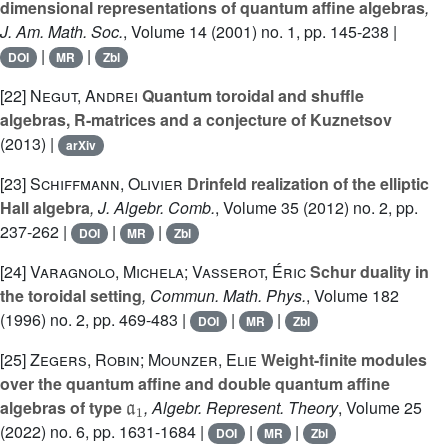
dimensional representations of quantum affine algebras
,
J. Am. Math. Soc.
, Volume 14
(2001) no. 1, pp. 145-238 |
|
|
DOI
MR
Zbl
[22]
Negut, Andrei
Quantum toroidal and shuffle
algebras, R-matrices and a conjecture of Kuznetsov
(2013) |
arXiv
[23]
Schiffmann, Olivier
Drinfeld realization of the elliptic
Hall algebra
, J. Algebr. Comb.
, Volume 35
(2012) no. 2, pp.
237-262 |
|
|
DOI
MR
Zbl
[24]
Varagnolo, Michela; Vasserot, Éric
Schur duality in
the toroidal setting
, Commun. Math. Phys.
, Volume 182
(1996) no. 2, pp. 469-483 |
|
|
DOI
MR
Zbl
[25]
Zegers, Robin; Mounzer, Elie
Weight-finite modules
over the quantum affine and double quantum affine
𝔞
1
algebras of type
, Algebr. Represent. Theory
, Volume 25
(2022) no. 6, pp. 1631-1684 |
|
|
DOI
MR
Zbl