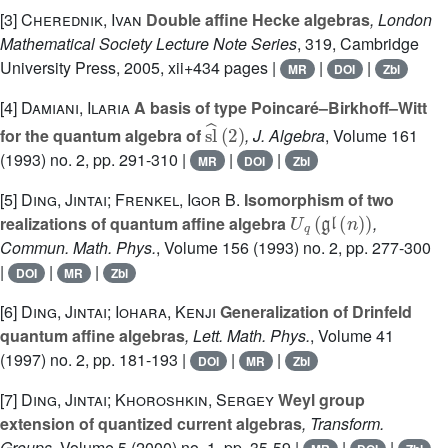
[3]
Cherednik, Ivan
Double affine Hecke algebras
, London
Mathematical Society Lecture Note Series
, 319
, Cambridge
University Press, 2005, xii+434 pages |
|
|
MR
DOI
Zbl
[4]
Damiani, Ilaria
A basis of type Poincaré–Birkhoff–Witt
sl
^
(
2
)
for the quantum algebra of
, J. Algebra
, Volume 161
(1993) no. 2, pp. 291-310 |
|
|
MR
DOI
Zbl
[5]
Ding, Jintai; Frenkel, Igor B.
Isomorphism of two
U
q
(
𝔤𝔩
(
n
)
)
realizations of quantum affine algebra
,
Commun. Math. Phys.
, Volume 156
(1993) no. 2, pp. 277-300
|
|
|
DOI
MR
Zbl
[6]
Ding, Jintai; Iohara, Kenji
Generalization of Drinfeld
quantum affine algebras
, Lett. Math. Phys.
, Volume 41
(1997) no. 2, pp. 181-193 |
|
|
DOI
MR
Zbl
[7]
Ding, Jintai; Khoroshkin, Sergey
Weyl group
extension of quantized current algebras
, Transform.
Groups
, Volume 5
(2000) no. 1, pp. 35-59 |
|
|