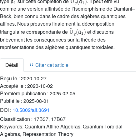
type
sur cette complétion de
. Il peut être vu
comme une version affinisée de l’isomorphisme de Damiani–
Beck, bien connu dans le cadre des algèbres quantiques
affines. Nous prouvons finalement la décomposition
U
¨
q
(
a
1
)
triangulaire correspondante de
et discutons
brièvement les conséquences sur la théorie des
représentations des algèbres quantiques toroïdales.
Détail
Citer cet article
Reçu le :
2020-10-27
Accepté le :
2023-10-02
Première publication :
2025-02-05
Publié le :
2025-08-01
DOI :
10.5802/aif.3691
Classification :
17B37, 17B67
Keywords:
Quantum Affine Algebras, Quantum Toroidal
Algebras, Representation Theory