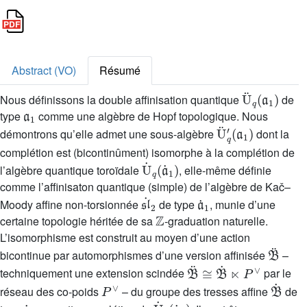
Abstract (VO)
Résumé
U
¨
q
(
a
1
)
Nous définissons la double affinisation quantique
de
a
1
type
comme une algèbre de Hopf topologique. Nous
U
(
a
¨
1
q
)
′
démontrons qu’elle admet une sous-algèbre
dont la
complétion est (bicontinûment) isomorphe à la complétion de
U
˙
q
(
a
˙
1
)
l’algèbre quantique toroïdale
, elle-même définie
comme l’affinisaton quantique (simple) de l’algèbre de Kač–
sl
˙
2
a
˙
1
Moody affine non-torsionnée
de type
, munie d’une
Z
certaine topologie héritée de sa
-graduation naturelle.
L’isomorphisme est construit au moyen d’une action
B
¨
bicontinue par automorphismes d’une version affinisée
–
B
¨
≅
B
˙
⋉
P
∨
techniquement une extension scindée
par le
P
∨
B
˙
réseau des co-poids
– du groupe des tresses affine
de
a
˙
1
U
˙
q
(
a
˙
1
)