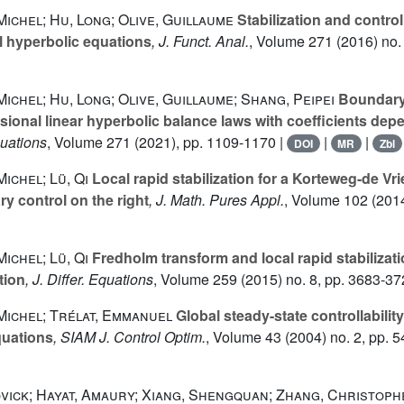
ichel; Hu, Long; Olive, Guillaume
Stabilization and controlla
al hyperbolic equations
, J. Funct. Anal.
, Volume 271
(2016) no.
ichel; Hu, Long; Olive, Guillaume; Shang, Peipei
Boundary s
sional linear hyperbolic balance laws with coefficients dep
Equations
, Volume 271
(2021), pp. 1109-1170 |
|
|
DOI
MR
Zbl
ichel; Lü, Qi
Local rapid stabilization for a Korteweg-de Vri
 control on the right
, J. Math. Pures Appl.
, Volume 102
(2014
ichel; Lü, Qi
Fredholm transform and local rapid stabilizat
tion
, J. Differ. Equations
, Volume 259
(2015) no. 8, pp. 3683-37
Michel; Trélat, Emmanuel
Global steady-state controllabilit
quations
, SIAM J. Control Optim.
, Volume 43
(2004) no. 2, pp. 
vick; Hayat, Amaury; Xiang, Shengquan; Zhang, Christoph