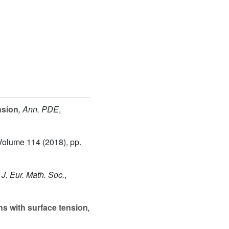
nsion
, Ann. PDE
,
 Volume 114
(2018), pp.
, J. Eur. Math. Soc.
,
s with surface tension
,