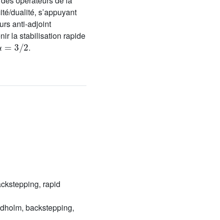
 des opérateurs de la
té/dualité, s’appuyant
rs anti-adjoint
ir la stabilisation rapide
α
=
3
/
2
.
ckstepping, rapid
redholm, backstepping,