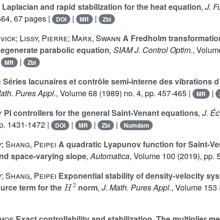
Laplacian and rapid stabilization for the heat equation
, J. 
664, 67 pages |
|
|
DOI
MR
Zbl
ick; Lissy, Pierre; Marx, Swann
A Fredholm transformation
 degenerate parabolic equation
, SIAM J. Control Optim.
, Volum
|
|
MR
Zbl
n
Séries lacunaires et contrôle semi-interne des vibrations 
Math. Pures Appl.
, Volume 68
(1989) no. 4, pp. 457-465 |
|
MR
y
PI controllers for the general Saint-Venant equations
, J. É
p. 1431-1472 |
|
|
|
DOI
MR
Zbl
Numdam
; Shang, Peipei
A quadratic Lyapunov function for Saint-Ve
 and space-varying slope
, Automatica
, Volume 100
(2019), pp. 
; Shang, Peipei
Exponential stability of density-velocity s
H
2
urce term for the
norm
, J. Math. Pures Appl.
, Volume 153
lmos
Exact controllability and stabilization. The multiplier m