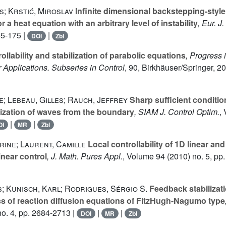
; Krstić, Miroslav
Infinite dimensional backstepping-styl
 a heat equation with an arbitrary level of instability
, Eur. J
65-175 |
|
DOI
Zbl
ollability and stabilization of parabolic equations
, Progress 
 Applications. Subseries in Control
, 90
, Birkhäuser/Springer, 2
; Lebeau, Gilles; Rauch, Jeffrey
Sharp sufficient conditio
ilization of waves from the boundary
, SIAM J. Control Optim.
,
|
|
OI
MR
Zbl
ine; Laurent, Camille
Local controllability of 1D linear a
inear control
, J. Math. Pures Appl.
, Volume 94
(2010) no. 5, pp
s; Kunisch, Karl; Rodrigues, Sérgio S.
Feedback stabilizati
ass of reaction diffusion equations of FitzHugh-Nagumo type
o. 4, pp. 2684-2713 |
|
|
DOI
MR
Zbl