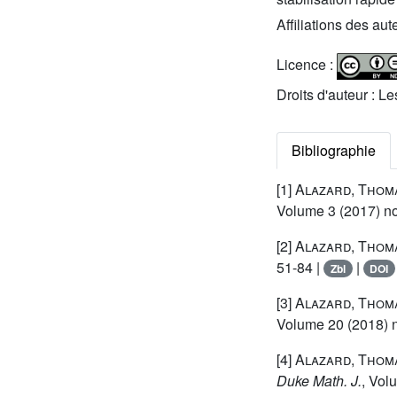
Affiliations des aut
Licence :
Droits d'auteur : L
Bibliographie
[1]
Alazard, Thom
Volume 3
(2017) no
[2]
Alazard, Thom
51-84 |
|
Zbl
DOI
[3]
Alazard, Thoma
Volume 20
(2018) n
[4]
Alazard, Thoma
Duke Math. J.
, Vol