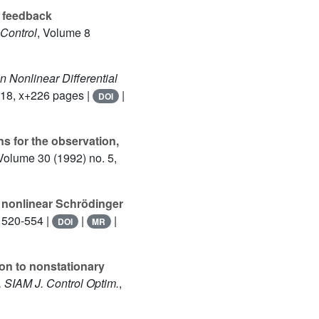
e feedback
. Control
, Volume 8
in Nonlinear Differential
018, x+226 pages |
|
DOI
ns for the observation,
 Volume 30
(1992) no. 5,
nd nonlinear Schrödinger
. 520-554 |
|
|
DOI
MR
on to nonstationary
, SIAM J. Control Optim.
,