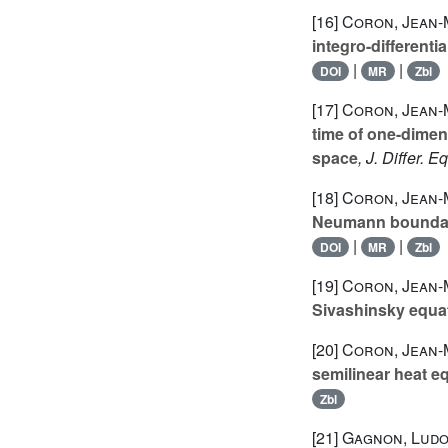
[16]
Coron, Jean-M
integro-differenti
|
|
DOI
MR
Zbl
[17]
Coron, Jean-M
time of one-dimen
space
, J. Differ. 
[18]
Coron, Jean-M
Neumann boundary
|
|
DOI
MR
Zbl
[19]
Coron, Jean-M
Sivashinsky equa
[20]
Coron, Jean-
semilinear heat e
Zbl
[21]
Gagnon, Ludo