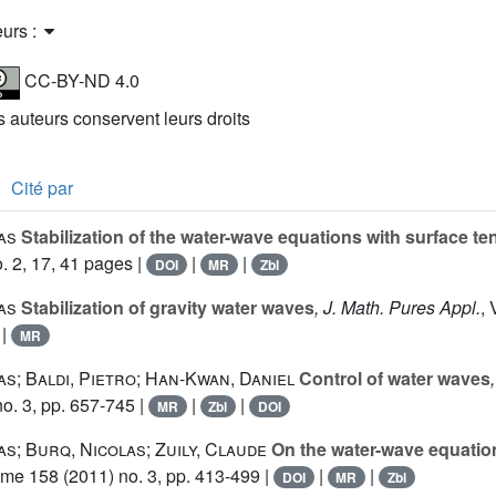
eurs :
CC-BY-ND 4.0
es auteurs conservent leurs droits
Cité par
as
Stabilization of the water-wave equations with surface te
. 2, 17, 41 pages |
|
|
DOI
MR
Zbl
as
Stabilization of gravity water waves
, J. Math. Pures Appl.
,
|
MR
s; Baldi, Pietro; Han-Kwan, Daniel
Control of water waves
o. 3, pp. 657-745 |
|
|
MR
Zbl
DOI
s; Burq, Nicolas; Zuily, Claude
On the water-wave equation
ume 158
(2011) no. 3, pp. 413-499 |
|
|
DOI
MR
Zbl