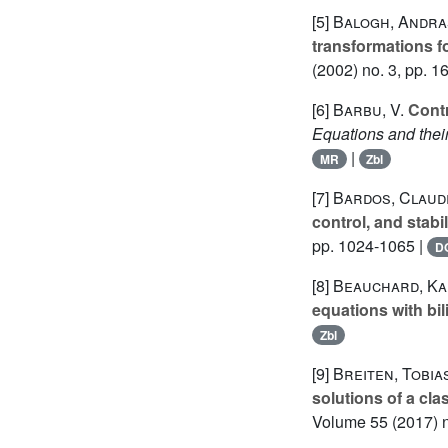
[5]
Balogh, Andras
transformations for
(2002) no. 3, pp. 1
[6]
Barbu, V.
Contr
Equations and their
|
MR
Zbl
[7]
Bardos, Claude
control, and stab
pp. 1024-1065 |
D
[8]
Beauchard, Kar
equations with bil
Zbl
[9]
Breiten, Tobia
solutions of a cl
Volume 55
(2017) n