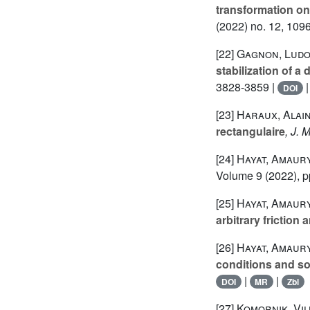
transformation on 
(2022) no. 12, 109
[22]
Gagnon, Ludov
stabilization of a
3828-3859 |
DOI
[23]
Haraux, Alai
rectangulaire
, J. 
[24]
Hayat, Amaur
Volume 9
(2022), p
[25]
Hayat, Amaury
arbitrary friction
[26]
Hayat, Amaury
conditions and so
|
|
DOI
MR
Zbl
[27]
Komornik, Vi