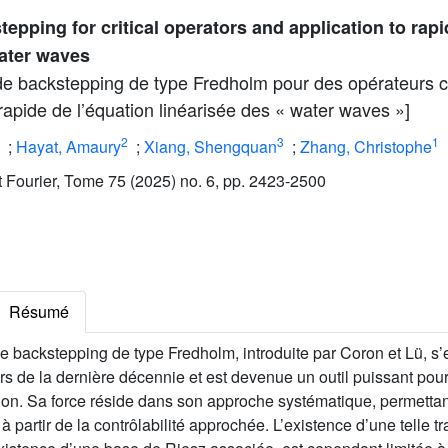
pping for critical operators and application to rapid
water waves
de backstepping de type Fredholm pour des opérateurs cri
n rapide de l’équation linéarisée des « water waves »]
2
3
1
;
Hayat, Amaury
;
Xiang, Shengquan
;
Zhang, Christophe
ut Fourier, Tome 75 (2025) no. 6, pp. 2423-2500
Résumé
e backstepping de type Fredholm, introduite par Coron et Lü, s
 de la dernière décennie et est devenue un outil puissant pour 
ion. Sa force réside dans son approche systématique, permettan
 à partir de la contrôlabilité approchée. L’existence d’une telle 