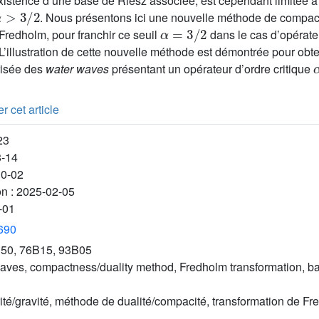
existence d’une base de Riesz associée, est cependant limitée à
α
>
3
/
2
. Nous présentons ici une nouvelle méthode de compaci
α
=
3
/
2
e Fredholm, pour franchir ce seuil
dans le cas d’opérateu
 L’illustration de cette nouvelle méthode est démontrée pour obten
risée des
water waves
présentant un opérateur d’ordre critique
r cet article
23
8-14
10-02
on :
2025-02-05
-01
3690
50, 76B15, 93B05
aves, compactness/duality method, Fredholm transformation, ba
rité/gravité, méthode de dualité/compacité, transformation de F