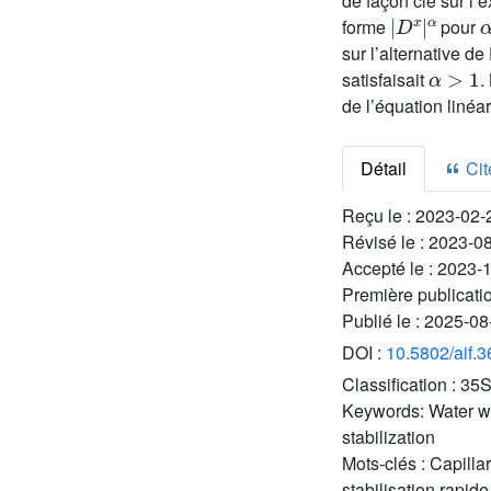
de façon clé sur l’
|
α
D
x
|
forme
pour
sur l’alternative d
α
>
1
satisfaisait
.
de l’équation linéa
Détail
Cite
Reçu le :
2023-02-
Révisé le :
2023-0
Accepté le :
2023-
Première publicati
Publié le :
2025-08
DOI :
10.5802/aif.
Classification :
35S
Keywords:
Water w
stabilization
Mots-clés :
Capilla
stabilisation rapide