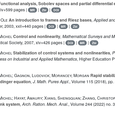
unctional analysis, Sobolev spaces and partial differential
 xiv+599 pages |
|
|
MR
Zbl
DOI
 Ole
An introduction to frames and Riesz bases
, Applied a
er, 2003, xxii+440 pages |
|
|
DOI
MR
Zbl
Michel
Control and nonlinearity
, Mathematical Surveys and 
cal Society, 2007, xiv+426 pages |
|
|
DOI
MR
Zbl
Michel
Stabilization of control systems and nonlinearities
, 
ress on Industrial and Applied Mathematics
, Higher Education Pr
Michel; Gagnon, Ludovick; Morancey, Morgan
Rapid stabili
ödinger equation
, J. Math. Pures Appl.
, Volume 115
(2018), pp.
Michel; Hayat, Amaury; Xiang, Shengquan; Zhang, Christo
tank system
, Arch. Ration. Mech. Anal.
, Volume 244
(2022) no. 3