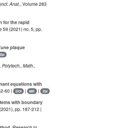
Funct. Anal.
, Volume 283
 for the rapid
e 59
(2021) no. 5, pp.
d’une plaque
Zbl
c. Polytech., Math.
,
nant equations with
52-60 |
|
|
DOI
MR
Zbl
ystems with boundary
(2021), pp. 187-212 |
ethod
, Research in