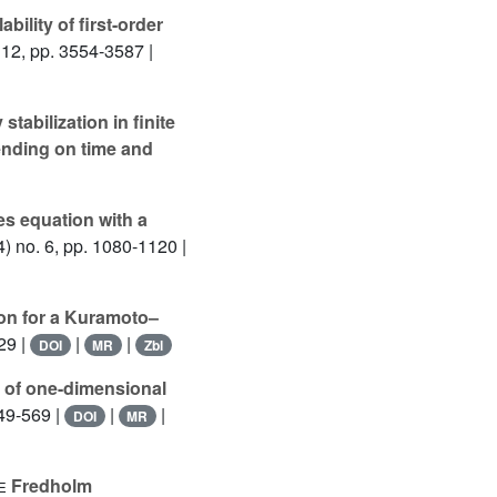
bility of first-order
 12, pp. 3554-3587 |
tabilization in finite
ending on time and
es equation with a
) no. 6, pp. 1080-1120 |
ion for a Kuramoto–
29 |
|
|
DOI
MR
Zbl
y of one-dimensional
549-569 |
|
|
DOI
MR
e
Fredholm