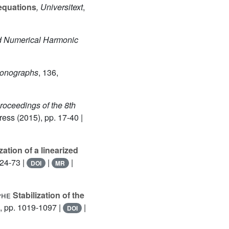
 equations
, Universitext
,
nd Numerical Harmonic
Monographs
, 136
,
Proceedings of the 8th
ess (2015), pp. 17-40 |
zation of a linearized
 24-73 |
|
|
DOI
MR
phe
Stabilization of the
, pp. 1019-1097 |
|
DOI