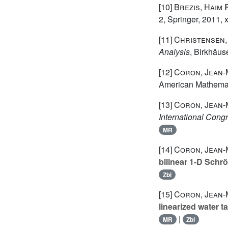
[10]
Brezis, Haim
F
2
, Springer, 2011,
[11]
Christensen,
Analysis
, Birkhäus
[12]
Coron, Jean-
American Mathemati
[13]
Coron, Jean-
International Cong
MR
[14]
Coron, Jean-
bilinear 1-D Schr
Zbl
[15]
Coron, Jean-
linearized water 
|
MR
Zbl