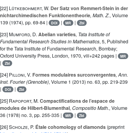
[22]
Lütkebohmert, W.
Der Satz von Remmert-Stein in der
nichtarchimedischen Funktionentheorie
, Math. Z.
, Volume
139
(1974), pp. 69-84 |
|
|
DOI
MR
Zbl
[23]
Mumford, D.
Abelian varieties
, Tata Institute of
Fundamental Research Studies in Mathematics
, 5
, Published
for the Tata Institute of Fundamental Research, Bombay;
Oxford University Press, London, 1970, viii+242 pages |
MR
|
Zbl
[24]
Pilloni, V.
Formes modulaires surconvergentes
, Ann.
Inst. Fourier (Grenoble)
, Volume 1
(2013) no. 63, pp. 219-239
|
|
DOI
Zbl
[25]
Rapoport, M.
Compactifications de l’espace de
modules de Hilbert-Blumenthal
, Compositio Math.
, Volume
36
(1978) no. 3, pp. 255-335 |
|
MR
Zbl
[26]
Scholze, P.
Étale cohomology of diamonds
(preprint