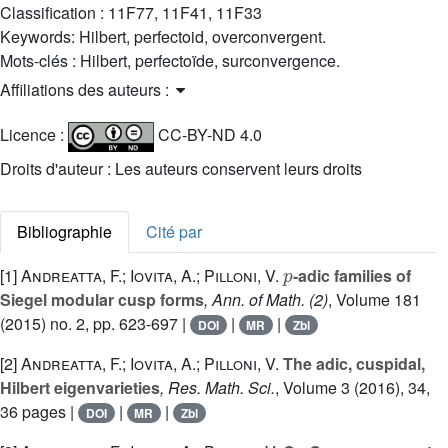
Classification :
11F77, 11F41, 11F33
Keywords:
Hilbert, perfectoid, overconvergent.
Mots-clés :
Hilbert, perfectoïde, surconvergence.
Affiliations des auteurs :
Licence :
CC-BY-ND 4.0
Droits d'auteur : Les auteurs conservent leurs droits
Bibliographie
Cité par
p
[1]
Andreatta, F.; Iovita, A.; Pilloni, V.
-adic families of
Siegel modular cusp forms
, Ann. of Math. (2)
, Volume 181
(2015) no. 2, pp. 623-697 |
|
|
DOI
MR
Zbl
[2]
Andreatta, F.; Iovita, A.; Pilloni, V.
The adic, cuspidal,
Hilbert eigenvarieties
, Res. Math. Sci.
, Volume 3
(2016), 34,
36 pages |
|
|
DOI
MR
Zbl