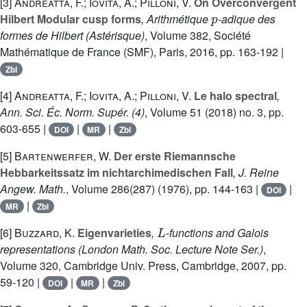
[3]
Andreatta, F.; Iovita, A.; Pilloni, V.
On Overconvergent
p
Hilbert Modular cusp forms
, Arithmétique
-adique des
formes de Hilbert
(Astérisque)
, Volume 382
, Société
Mathématique de France (SMF), Paris, 2016, pp. 163-192 |
Zbl
[4]
Andreatta, F.; Iovita, A.; Pilloni, V.
Le halo spectral
,
Ann. Sci. Éc. Norm. Supér. (4)
, Volume 51
(2018) no. 3, pp.
603-655 |
|
|
DOI
MR
Zbl
[5]
Bartenwerfer, W.
Der erste Riemannsche
Hebbarkeitssatz im nichtarchimedischen Fall
, J. Reine
Angew. Math.
, Volume 286(287)
(1976), pp. 144-163 |
|
DOI
|
MR
Zbl
L
[6]
Buzzard, K.
Eigenvarieties
,
-functions and Galois
representations
(London Math. Soc. Lecture Note Ser.)
,
Volume 320
, Cambridge Univ. Press, Cambridge, 2007, pp.
59-120 |
|
|
DOI
MR
Zbl