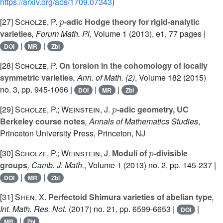
https://arxiv.org/abs/1709.07343
)
p
[27]
Scholze, P.
-adic Hodge theory for rigid-analytic
varieties
, Forum Math. Pi
, Volume 1
(2013), e1, 77 pages |
|
|
DOI
MR
Zbl
[28]
Scholze, P.
On torsion in the cohomology of locally
symmetric varieties
, Ann. of Math. (2)
, Volume 182
(2015)
no. 3, pp. 945-1066 |
|
|
DOI
MR
Zbl
p
[29]
Scholze, P.; Weinstein, J.
-adic geometry, UC
Berkeley course notes
, Annals of Mathematics Studies
,
Princeton University Press, Princeton, NJ
p
[30]
Scholze, P.; Weinstein, J.
Moduli of
-divisible
groups
, Camb. J. Math.
, Volume 1
(2013) no. 2, pp. 145-237 |
|
|
DOI
MR
Zbl
[31]
Shen, X.
Perfectoid Shimura varieties of abelian type
,
Int. Math. Res. Not.
(2017) no. 21, pp. 6599-6653 |
|
DOI
|
MR
Zbl