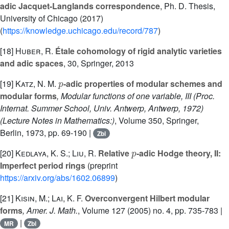
adic Jacquet-Langlands correspondence
, Ph. D. Thesis,
University of Chicago (2017)
(
https://knowledge.uchicago.edu/record/787
)
[18]
Huber, R.
Étale cohomology of rigid analytic varieties
and adic spaces
, 30
, Springer, 2013
p
[19]
Katz, N. M.
-adic properties of modular schemes and
modular forms
, Modular functions of one variable, III (Proc.
Internat. Summer School, Univ. Antwerp, Antwerp, 1972)
(Lecture Notes in Mathematics:)
, Volume 350
, Springer,
Berlin, 1973, pp. 69-190 |
Zbl
p
[20]
Kedlaya, K. S.; Liu, R.
Relative
-adic Hodge theory, II:
Imperfect period rings
(preprint
https://arxiv.org/abs/1602.06899
)
[21]
Kisin, M.; Lai, K. F.
Overconvergent Hilbert modular
forms
, Amer. J. Math.
, Volume 127
(2005) no. 4, pp. 735-783 |
|
MR
Zbl