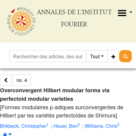
ANNALES DE L'INSTITUT
FOURIER
Tout
no. 4
Overconvergent Hilbert modular forms via
perfectoid modular varieties
[Formes modulaires p-adiques surconvergentes de
Hilbert par les variétés perfectoïdes de Shimura]
1
2
3
Birkbeck, Christopher
;
Heuer, Ben
;
Williams, Chris