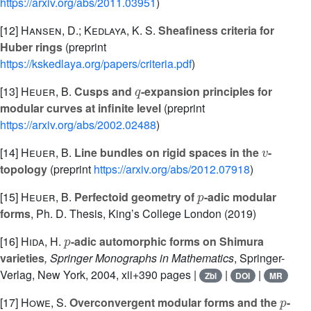
https://arxiv.org/abs/2011.03951
)
[12]
Hansen, D.; Kedlaya, K. S.
Sheafiness criteria for
Huber rings
(preprint
https://kskedlaya.org/papers/criteria.pdf
)
q
[13]
Heuer, B.
Cusps and
-expansion principles for
modular curves at infinite level
(preprint
https://arxiv.org/abs/2002.02488
)
v
[14]
Heuer, B.
Line bundles on rigid spaces in the
-
topology
(preprint
https://arxiv.org/abs/2012.07918
)
p
[15]
Heuer, B.
Perfectoid geometry of
-adic modular
forms
, Ph. D. Thesis, King’s College London (2019)
p
[16]
Hida, H.
-adic automorphic forms on Shimura
varieties
, Springer Monographs in Mathematics
, Springer-
Verlag, New York, 2004, xii+390 pages |
|
|
Zbl
DOI
MR
p
[17]
Howe, S.
Overconvergent modular forms and the
-