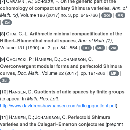
[7]
Caraiani, A.; Scholze, P.
On the generic part of the
cohomology of compact unitary Shimura varieties
, Ann. of
Math. (2)
, Volume 186
(2017) no. 3, pp. 649-766 |
|
DOI
MR
|
Zbl
[8]
Chai, C.-L.
Arithmetic minimal compactification of the
Hilbert–Blumenthal moduli spaces
, Ann. of Math. (2)
,
Volume 131
(1990) no. 3, pp. 541-554 |
|
|
DOI
MR
Zbl
[9]
Chojecki, P.; Hansen, D.; Johansson, C.
Overconvergent modular forms and perfectoid Shimura
curves
, Doc. Math.
, Volume 22
(2017), pp. 191-262 |
|
MR
Zbl
[10]
Hansen, D.
Quotients of adic spaces by finite groups
(to appear in
Math. Res. Lett.
http://www.davidrenshawhansen.com/adicgpquotient.pdf
)
[11]
Hansen, D.; Johansson, C.
Perfectoid Shimura
varieties and the Calegari–Emerton conjectures
(preprint