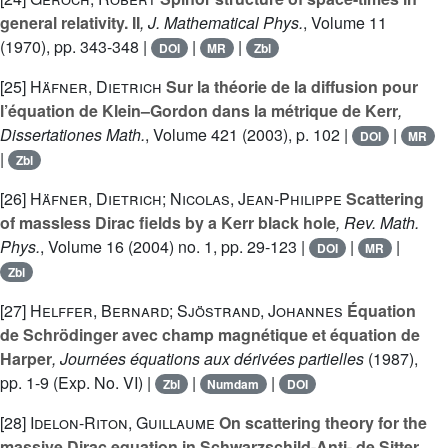
general relativity. II
, J. Mathematical Phys.
, Volume 11
(1970), pp. 343-348 |
|
|
DOI
MR
Zbl
[25]
Häfner, Dietrich
Sur la théorie de la diffusion pour
l’équation de Klein–Gordon dans la métrique de Kerr
,
Dissertationes Math.
, Volume 421
(2003), p. 102 |
|
DOI
MR
|
Zbl
[26]
Häfner, Dietrich; Nicolas, Jean-Philippe
Scattering
of massless Dirac fields by a Kerr black hole
, Rev. Math.
Phys.
, Volume 16
(2004) no. 1, pp. 29-123 |
|
|
DOI
MR
Zbl
[27]
Helffer, Bernard; Sjöstrand, Johannes
Équation
de Schrödinger avec champ magnétique et équation de
Harper
, Journées équations aux dérivées partielles
(1987),
pp. 1-9 (Exp. No. VI) |
|
|
Zbl
Numdam
DOI
[28]
Idelon-Riton, Guillaume
On scattering theory for the
massive Dirac equation in Schwarzschild-Anti- de Sitter