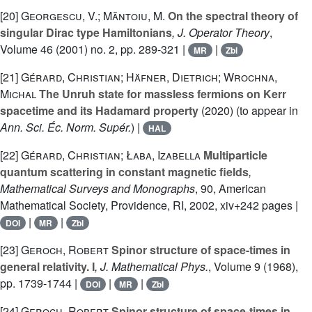
[20]
Georgescu, V.; Măntoiu, M.
On the spectral theory of
singular Dirac type Hamiltonians
, J. Operator Theory
,
Volume 46
(2001) no. 2, pp. 289-321 |
|
MR
Zbl
[21]
Gérard, Christian; Häfner, Dietrich; Wrochna,
Michal
The Unruh state for massless fermions on Kerr
spacetime and its Hadamard property
(2020) (to appear in
Ann. Sci. Éc. Norm. Supér.
) |
HAL
[22]
Gérard, Christian; Łaba, Izabella
Multiparticle
quantum scattering in constant magnetic fields
,
Mathematical Surveys and Monographs
, 90
, American
Mathematical Society, Providence, RI, 2002, xiv+242 pages |
|
|
DOI
MR
Zbl
[23]
Geroch, Robert
Spinor structure of space-times in
general relativity. I
, J. Mathematical Phys.
, Volume 9
(1968),
pp. 1739-1744 |
|
|
DOI
MR
Zbl
[24]
Geroch, Robert
Spinor structure of space-times in