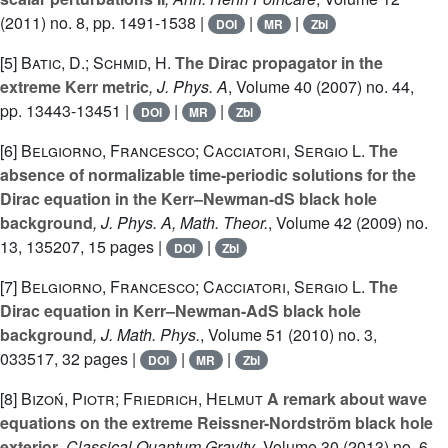
(2011) no. 8, pp. 1491-1538 |
|
|
DOI
MR
Zbl
[5]
Batic, D.; Schmid, H.
The Dirac propagator in the
extreme Kerr metric
, J. Phys. A
, Volume 40
(2007) no. 44,
pp. 13443-13451 |
|
|
DOI
MR
Zbl
[6]
Belgiorno, Francesco; Cacciatori, Sergio L.
The
absence of normalizable time-periodic solutions for the
Dirac equation in the Kerr–Newman-dS black hole
background
, J. Phys. A, Math. Theor.
, Volume 42
(2009) no.
13, 135207, 15 pages |
|
DOI
Zbl
[7]
Belgiorno, Francesco; Cacciatori, Sergio L.
The
Dirac equation in Kerr–Newman-AdS black hole
background
, J. Math. Phys.
, Volume 51
(2010) no. 3,
033517, 32 pages |
|
|
DOI
MR
Zbl
[8]
Bizoń, Piotr; Friedrich, Helmut
A remark about wave
equations on the extreme Reissner-Nordström black hole
exterior
, Classical Quantum Gravity
, Volume 30
(2013) no. 6,