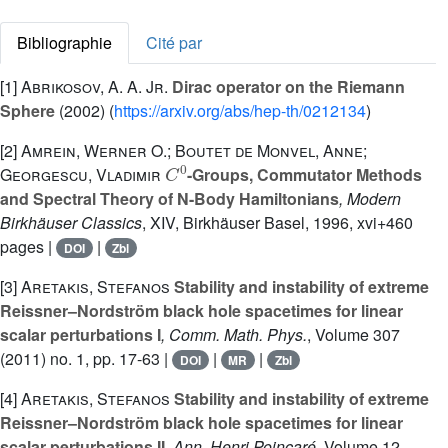
Bibliographie
Cité par
[1]
Abrikosov, A. A. Jr.
Dirac operator on the Riemann
Sphere
(2002) (
https://arxiv.org/abs/hep-th/0212134
)
[2]
Amrein, Werner O.; Boutet de Monvel, Anne;
C
0
Georgescu, Vladimir
-Groups, Commutator Methods
and Spectral Theory of N-Body Hamiltonians
, Modern
Birkhäuser Classics
, XIV
, Birkhäuser Basel, 1996, xvi+460
pages |
|
DOI
Zbl
[3]
Aretakis, Stefanos
Stability and instability of extreme
Reissner–Nordström black hole spacetimes for linear
scalar perturbations I
, Comm. Math. Phys.
, Volume 307
(2011) no. 1, pp. 17-63 |
|
|
DOI
MR
Zbl
[4]
Aretakis, Stefanos
Stability and instability of extreme
Reissner–Nordström black hole spacetimes for linear
scalar perturbations II
, Ann. Henri Poincaré
, Volume 12