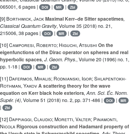
065001, 6 pages |
|
|
DOI
MR
Zbl
[9]
Borthwick, Jack
Maximal Kerr–de Sitter spacetimes
,
Classical Quantum Gravity
, Volume 35
(2018) no. 21,
215006, 38 pages |
|
|
DOI
MR
Zbl
[10]
Camporesi, Roberto; Higuchi, Atsushi
On the
eigenfunctions of the Dirac operator on spheres and real
hyperbolic spaces
, J. Geom. Phys.
, Volume 20
(1996) no. 1,
pp. 1-18 |
|
|
DOI
MR
Zbl
[11]
Dafermos, Mihalis; Rodnianski, Igor; Shlapentokh-
Rothman, Yakov
A scattering theory for the wave
equation on Kerr black hole exteriors
, Ann. Sci. Éc. Norm.
Supér. (4)
, Volume 51
(2018) no. 2, pp. 371-486 |
|
DOI
MR
|
Zbl
[12]
Dappiaggi, Claudio; Moretti, Valter; Pinamonti,
Nicola
Rigorous construction and Hadamard property of
the Unruh state in Schwarzschild spacetime
, Adv. Theor.