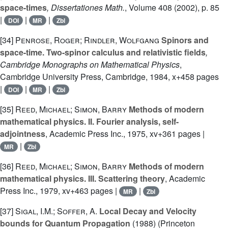
space-times
, Dissertationes Math.
, Volume 408
(2002), p. 85
|
|
|
DOI
MR
Zbl
[34]
Penrose, Roger; Rindler, Wolfgang
Spinors and
space-time. Two-spinor calculus and relativistic fields
,
Cambridge Monographs on Mathematical Physics
,
Cambridge University Press, Cambridge, 1984, x+458 pages
|
|
|
DOI
MR
Zbl
[35]
Reed, Michael; Simon, Barry
Methods of modern
mathematical physics. II. Fourier analysis, self-
adjointness
, Academic Press Inc., 1975, xv+361 pages |
|
MR
Zbl
[36]
Reed, Michael; Simon, Barry
Methods of modern
mathematical physics. III. Scattering theory
, Academic
Press Inc., 1979, xv+463 pages |
|
MR
Zbl
[37]
Sigal, I.M.; Soffer, A.
Local Decay and Velocity
bounds for Quantum Propagation
(1988) (Princeton