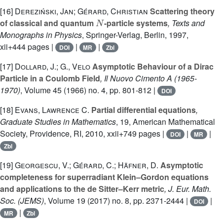
[16]
Dereziński, Jan; Gérard, Christian
Scattering theory
N
of classical and quantum
-particle systems
, Texts and
Monographs in Physics
, Springer-Verlag, Berlin, 1997,
xii+444 pages |
|
|
DOI
MR
Zbl
[17]
Dollard, J.; G., Velo
Asymptotic Behaviour of a Dirac
Particle in a Coulomb Field
, Il Nuovo Cimento A (1965-
1970)
, Volume 45
(1966) no. 4, pp. 801-812 |
DOI
[18]
Evans, Lawrence C.
Partial differential equations
,
Graduate Studies in Mathematics
, 19
, American Mathematical
Society, Providence, RI, 2010, xxii+749 pages |
|
|
DOI
MR
Zbl
[19]
Georgescu, V.; Gérard, C.; Häfner, D.
Asymptotic
completeness for superradiant Klein–Gordon equations
and applications to the de Sitter–Kerr metric
, J. Eur. Math.
Soc. (JEMS)
, Volume 19
(2017) no. 8, pp. 2371-2444 |
|
DOI
|
MR
Zbl