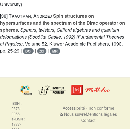
University)
[38]
Trautman, Andrzej
Spin structures on
hypersurfaces and the spectrum of the Dirac operator on
spheres
, Spinors, twistors, Clifford algebras and quantum
deformations (Sobótka Castle, 1992)
(Fundamental Theories
of Physics)
, Volume 52
, Kluwer Academic Publishers, 1993,
pp. 25-29 |
|
|
DOI
Zbl
MR
ISSN :
Accessibilité - non conforme
0373-
0956
Nous suivre
Mentions légales
e-ISSN :
Contact
1777-
5310