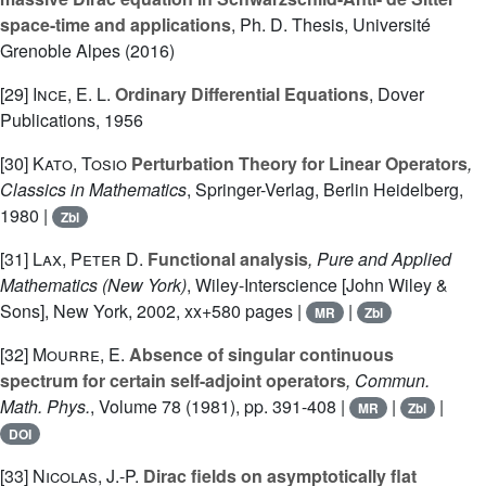
space-time and applications
, Ph. D. Thesis, Université
Grenoble Alpes (2016)
[29]
Ince, E. L.
Ordinary Differential Equations
, Dover
Publications, 1956
[30]
Kato, Tosio
Perturbation Theory for Linear Operators
,
Classics in Mathematics
, Springer-Verlag, Berlin Heidelberg,
1980 |
Zbl
[31]
Lax, Peter D.
Functional analysis
, Pure and Applied
Mathematics (New York)
, Wiley-Interscience [John Wiley &
Sons], New York, 2002, xx+580 pages |
|
MR
Zbl
[32]
Mourre, E.
Absence of singular continuous
spectrum for certain self-adjoint operators
, Commun.
Math. Phys.
, Volume 78
(1981), pp. 391-408 |
|
|
MR
Zbl
DOI
[33]
Nicolas, J.-P.
Dirac fields on asymptotically flat