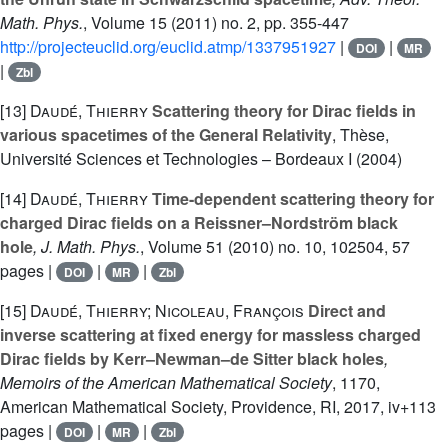
Math. Phys.
, Volume 15
(2011) no. 2, pp. 355-447
http://projecteuclid.org/euclid.atmp/1337951927
|
|
DOI
MR
|
Zbl
[13]
Daudé, Thierry
Scattering theory for Dirac fields in
various spacetimes of the General Relativity
, Thèse,
Université Sciences et Technologies – Bordeaux I (2004)
[14]
Daudé, Thierry
Time-dependent scattering theory for
charged Dirac fields on a Reissner–Nordström black
hole
, J. Math. Phys.
, Volume 51
(2010) no. 10, 102504, 57
pages |
|
|
DOI
MR
Zbl
[15]
Daudé, Thierry; Nicoleau, François
Direct and
inverse scattering at fixed energy for massless charged
Dirac fields by Kerr–Newman–de Sitter black holes
,
Memoirs of the American Mathematical Society
, 1170
,
American Mathematical Society, Providence, RI, 2017, iv+113
pages |
|
|
DOI
MR
Zbl